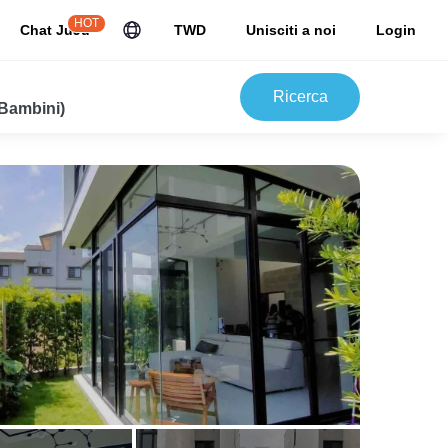
HOT
Chat JuJu
TWD
Unisciti a noi
Login
Ricerca
 Bambini)