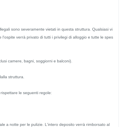
à illegali sono severamente vietati in questa struttura. Qualsiasi vi
spite verrà privato di tutti i privilegi di alloggio e tutte le spes
clusi camere, bagni, soggiorni e balconi).

lla struttura.

ispettare le seguenti regole:

 a notte per le pulizie. L'intero deposito verrà rimborsato al 