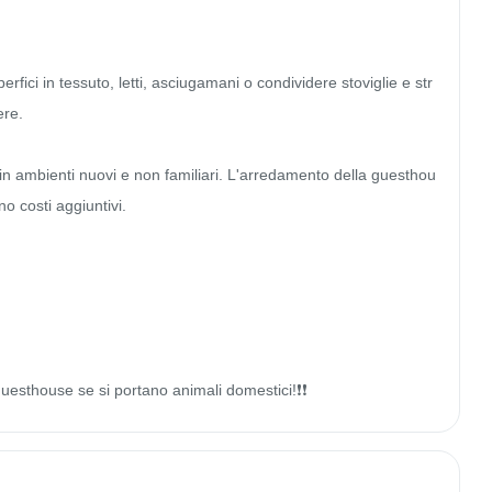
erfici in tessuto, letti, asciugamani o condividere stoviglie e str
re.

o in ambienti nuovi e non familiari. L'arredamento della guesthou
 costi aggiuntivi.

a guesthouse se si portano animali domestici!❗️❗️