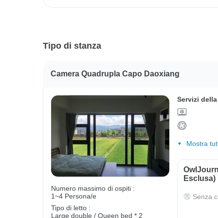
Tipo di stanza
Camera Quadrupla Capo Daoxiang
Servizi dell
Mostra tut
OwlJourn
Esclusa)
Numero massimo di ospiti :
1~4 Persona/e
Senza c
Tipo di letto :
Large double / Queen bed * 2