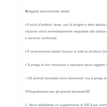
❌Oggetti severamente vietati

▪ Fuochi d'artificio, feste, uso di droghe e altre attivit
olazione verrà immediatamente segnalata alla polizia e l'o
e saranno confiscate.

▪ È severamente vietato fumare in tutta la struttura (in
▪ Si prega di non rimuovere o spostare alcun oggetto da
✅Gli animali domestici sono benvenuti, ma si prega di r
🐶Regolamento per gli animali domestici🐱:

1. Verrà addebitato un supplemento di 300 $ per animale