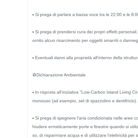
▪ Si prega di parlare a bassa voce tra le 22:00 e le 8:0
▪ Si prega di prendersi cura dei propri effetti personali
ornito alcun risarcimento per oggetti smarriti o danneggi
▪ Eventuali danni alla proprietà all'interno della struttu
♻️Dichiarazione Ambientale

▪ In risposta all'iniziativa "Low-Carbon Island Living Cir
monouso (ad esempio, set di spazzolino e dentifricio).

▪ Si prega di spegnere l'aria condizionata nelle aree co
hiudere ermeticamente porte e finestre quando si utili
so, di risparmiare acqua e di utilizzare l'elettricità per sa