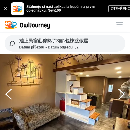
Stáhněte si naši aplikaci a kupón na první
OTEVŘEN
objednávku: New100
池上民宿莊稼熟了3館-包棟渡假屋
Datum příjezdu ~ Datum odjezdu
, 2