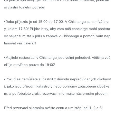
si vlastní toaletní potřeby.

▪️Doba příjezdu je od 15:00 do 17:00. V Chishangu se stmívá brz
y, kolem 17:30! Přijďte brzy, aby vám náš concierge mohl předsta
vit nejlepší místa k jídlu a zábavě v Chishangu a pomohl vám nap
lánovat váš itinerář!

▪️Majitelé restaurací v Chishangu jsou velmi pohodoví; většina več
eří je otevřena pouze do 19:00!

▪️Pokud se nemůžete zúčastnit z důvodu nepředvídaných okolnost
í, jako jsou přírodní katastrofy nebo pohromy způsobené člověke
m, a potřebujete zrušit rezervaci, informujte nás prosím předem.

Před rezervací si prosím ověřte cenu a umístění hal 1, 2 a 3!
