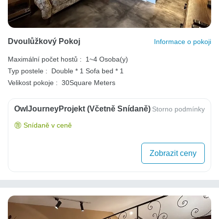
Dvoulůžkový Pokoj
Informace o pokoji
Maximální počet hostů :
1~4 Osoba(y)
Typ postele :
Double * 1
Sofa bed * 1
Velikost pokoje :
30Square Meters
OwlJourneyProjekt (včetně Snídaně)
Storno podmínky
Snídaně v ceně
Zobrazit ceny