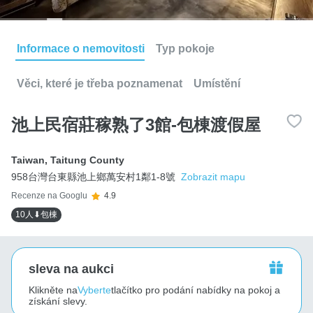
Informace o nemovitosti
Typ pokoje
Věci, které je třeba poznamenat
Umístění
池上民宿莊稼熟了3館-包棟渡假屋
Taiwan
,
Taitung County
958台灣台東縣池上鄉萬安村1鄰1-8號
Zobrazit mapu
Recenze na Googlu
4.9
10人⬇包棟
sleva na aukci
Klikněte na
Vyberte
tlačítko pro podání nabídky na pokoj a
získání slevy.