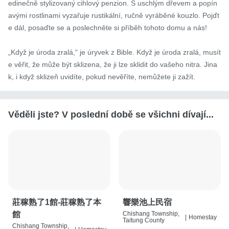
edinečně stylizovaný cihlový penzion. S uschlým dřevem a popín
avými rostlinami vyzařuje rustikální, ručně vyráběné kouzlo. Pojďt
e dál, posaďte se a poslechněte si příběh tohoto domu a nás!

„Když je úroda zralá,“ je úryvek z Bible. Když je úroda zralá, musít
e věřit, že může být sklizena, že ji lze sklidit do vašeho nitra. Jina
k, i když sklizeň uvidíte, pokud nevěříte, nemůžete ji zažít.
Věděli jste? V poslední době se všichni dívají...
莊稼熟了1館-莊稼熟了本
響樂池上民宿
館
Chishang Township,
|
Homestay
Taitung County
Chishang Township,