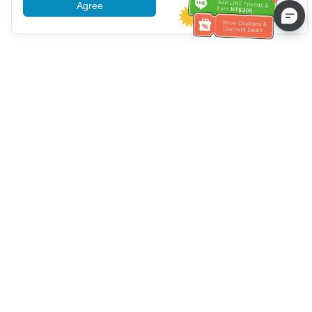
Agree
More information
Pomoc se zákaznickým servisem
Zavolejte nám：
+886-2-6610-0183
(Vhodné pro seniory)
Číslo faxu：
+886-2-6610-0185
Úřední hodiny：
Všední dny 10:00 ~ 18:30
Skupina OwlTing
Oficiální webové stránky
Official Website
OwlTing Premium