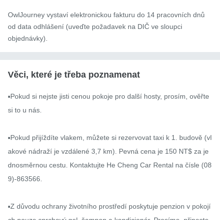
OwlJourney vystaví elektronickou fakturu do 14 pracovních dnů
od data odhlášení (uveďte požadavek na DIČ ve sloupci
objednávky).
Věci, které je třeba poznamenat
▪️Pokud si nejste jisti cenou pokoje pro další hosty, prosím, ověřte 
si to u nás.

▪️Pokud přijíždíte vlakem, můžete si rezervovat taxi k 1. budově (vl
akové nádraží je vzdálené 3,7 km). Pevná cena je 150 NT$ za je
dnosměrnou cestu. Kontaktujte He Cheng Car Rental na čísle (08
9)-863566.

▪️Z důvodu ochrany životního prostředí poskytuje penzion v pokojí
ch pouze sprchový gel, šampon a kondicionér. Prosíme, přineste 