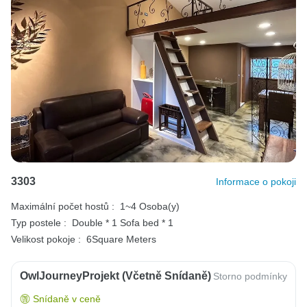
3303
Informace o pokoji
Maximální počet hostů :
1~4 Osoba(y)
Typ postele :
Double * 1
Sofa bed * 1
Velikost pokoje :
6Square Meters
OwlJourneyProjekt (včetně Snídaně)
Storno podmínky
Snídaně v ceně