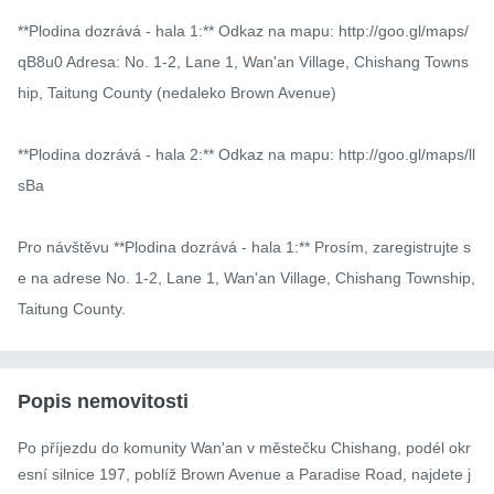
**Plodina dozrává - hala 1:** Odkaz na mapu: http://goo.gl/maps/
qB8u0 Adresa: No. 1-2, Lane 1, Wan'an Village, Chishang Towns
hip, Taitung County (nedaleko Brown Avenue)

**Plodina dozrává - hala 2:** Odkaz na mapu: http://goo.gl/maps/ll
sBa

Pro návštěvu **Plodina dozrává - hala 1:** Prosím, zaregistrujte s
e na adrese No. 1-2, Lane 1, Wan'an Village, Chishang Township, 
Taitung County.
Popis nemovitosti
Po příjezdu do komunity Wan'an v městečku Chishang, podél okr
esní silnice 197, poblíž Brown Avenue a Paradise Road, najdete j