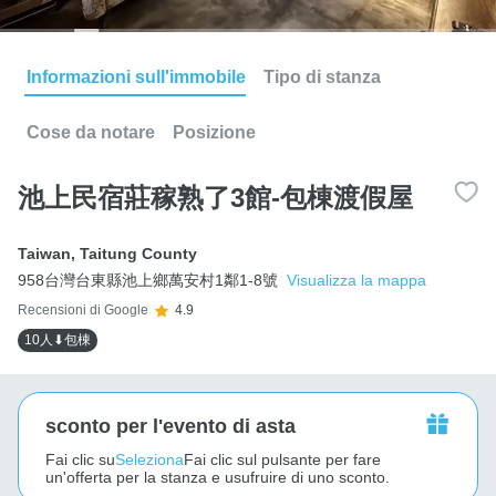
Informazioni sull'immobile
Tipo di stanza
Cose da notare
Posizione
池上民宿莊稼熟了3館-包棟渡假屋
Taiwan
,
Taitung County
958台灣台東縣池上鄉萬安村1鄰1-8號
Visualizza la mappa
Recensioni di Google
4.9
10人⬇包棟
sconto per l'evento di asta
Fai clic su
Seleziona
Fai clic sul pulsante per fare
un'offerta per la stanza e usufruire di uno sconto.