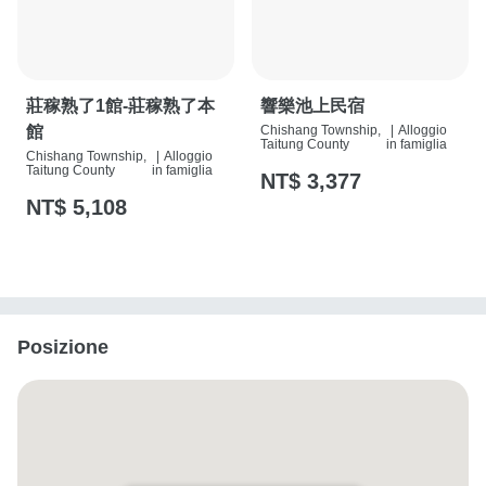
莊稼熟了1館-莊稼熟了本
響樂池上民宿
館
Chishang Township,
|
Alloggio
Taitung County
in famiglia
Chishang Township,
|
Alloggio
Taitung County
in famiglia
NT$ 3,377
NT$ 5,108
Posizione