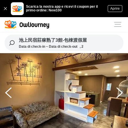
Scarica la nostra app e ricevi il coupon per il
Aprire
primo ordine: New100
池上民宿莊稼熟了3館-包棟渡假屋
Data di check-in ~ Data di check-out
, 2