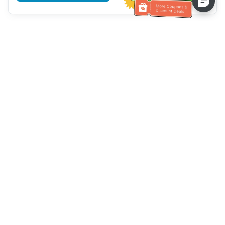
Assistenza clienti
Chiamaci：
+886-2-6610-0183
(Adatto agli anziani)
Numero di fax：
+886-2-6610-0185
Orario di ricevimento：
giorni feriali 10:00 ~ 18:30