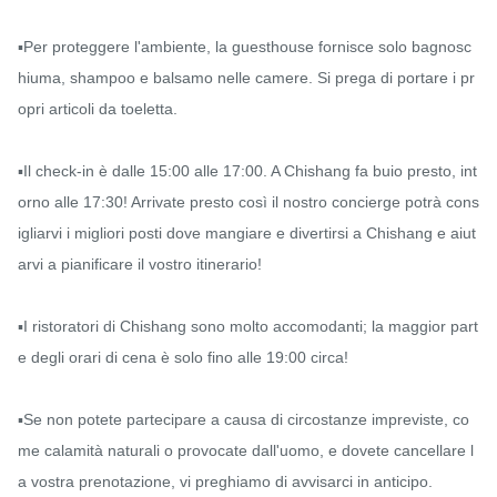
▪️Per proteggere l'ambiente, la guesthouse fornisce solo bagnosc
hiuma, shampoo e balsamo nelle camere. Si prega di portare i pr
opri articoli da toeletta.

▪️Il check-in è dalle 15:00 alle 17:00. A Chishang fa buio presto, int
orno alle 17:30! Arrivate presto così il nostro concierge potrà cons
igliarvi i migliori posti dove mangiare e divertirsi a Chishang e aiut
arvi a pianificare il vostro itinerario!

▪️I ristoratori di Chishang sono molto accomodanti; la maggior part
e degli orari di cena è solo fino alle 19:00 circa!

▪️Se non potete partecipare a causa di circostanze impreviste, co
me calamità naturali o provocate dall'uomo, e dovete cancellare l
a vostra prenotazione, vi preghiamo di avvisarci in anticipo.
