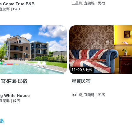
三星鄉, 宜蘭縣
|
民宿
s Come True B&B
 宜蘭縣
|
B&B
11~20人包棟
宮‧莊園·民宿
星賞民宿
冬山鄉, 宜蘭縣
|
民宿
g White House
 宜蘭縣
|
飯店
多