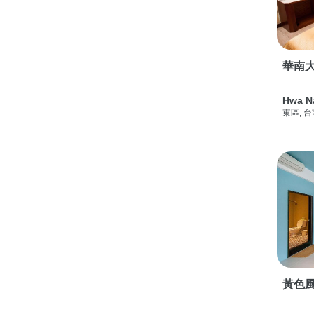
華南
Hwa N
東區, 
黃色