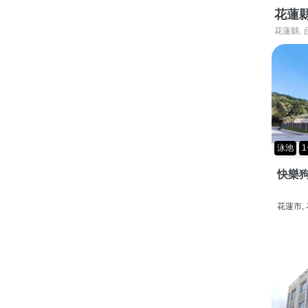
花蓮
花蓮縣, 
泳池
1
快樂狗
花蓮市,