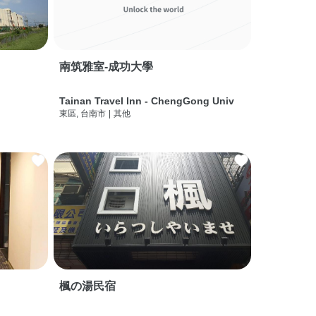
南筑雅室-成功大學
Tainan Travel Inn - ChengGong Univ
東區, 台南市
|
其他
楓の湯民宿