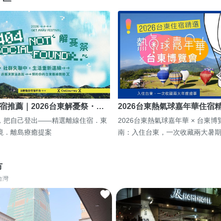
宿推薦｜2026台東解憂祭・…
2026台東熱氣球嘉年華住宿
，把自己登出——精選離線住宿．東
2026台東熱氣球嘉年華 × 台東
境．離島療癒提案
南：入住台東，一次收藏兩大暑
市
台灣