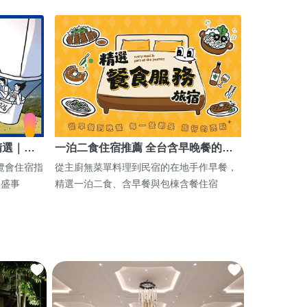
精選｜…
一泊二食住宿推薦 全台含早晚餐的…
博覽會住宿指
從主廚無菜單料理到民宿的在地手作早餐，
期盛事
精選一泊二食、含早餐與包棟含餐住宿