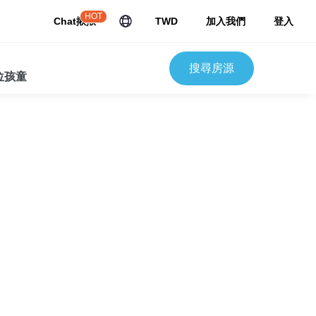
HOT
Chat揪揪
TWD
加入我們
登入
搜尋房源
 位孩童