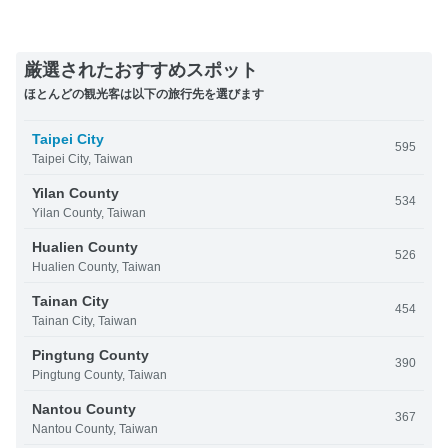
厳選されたおすすめスポット
ほとんどの観光客は以下の旅行先を選びます
Taipei City
595
Taipei City, Taiwan
Yilan County
534
Yilan County, Taiwan
Hualien County
526
Hualien County, Taiwan
Tainan City
454
Tainan City, Taiwan
Pingtung County
390
Pingtung County, Taiwan
Nantou County
367
Nantou County, Taiwan