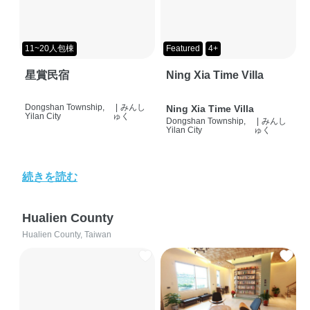
11~20人包棟
Featured
4+
星賞民宿
Ning Xia Time Villa
Dongshan Township,
|
みんし
Ning Xia Time Villa
Yilan City
ゅく
Dongshan Township,
|
みんし
Yilan City
ゅく
続きを読む
Hualien County
Hualien County, Taiwan