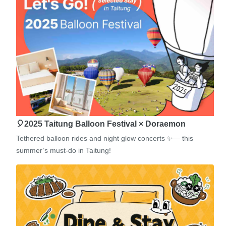
🎈2025 Taitung Balloon Festival × Doraemon
Tethered balloon rides and night glow concerts ✨— this
summer’s must-do in Taitung!