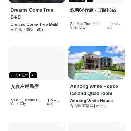
Dreams Come True
敘時光行旅 - 宜蘭民宿
B&B
Sanxing Township,
|
みんし
Dreams Come True B&B
Yilan City
ゅく
三星鄉, 宜蘭縣
|
B&B
20人⬆包棟
4+
安農左岸民宿
Annong White House-
Iceland Quad room
Sanxing Township,
|
みんし
Annong White House
Yilan City
ゅく
冬山鄉, 宜蘭縣
|
ホテル