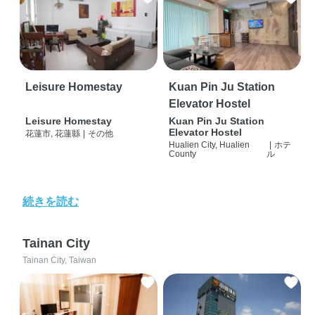
Leisure Homestay
Kuan Pin Ju Station
Elevator Hostel
Leisure Homestay
Kuan Pin Ju Station
Elevator Hostel
花蓮市, 花蓮縣
|
その他
Hualien City, Hualien
|
ホテ
County
ル
続きを読む
Tainan City
Tainan City, Taiwan