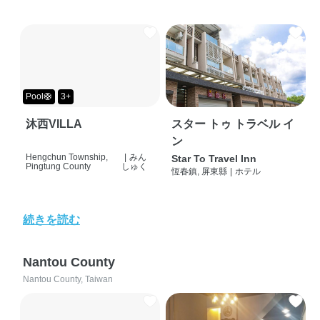
Pool🛟
3+
沐西VILLA
スター トゥ トラベル イ
ン
Hengchun Township,
|
みん
Star To Travel Inn
Pingtung County
しゅく
恆春鎮, 屏東縣
|
ホテル
続きを読む
Nantou County
Nantou County, Taiwan