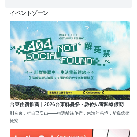
イベントゾーン
台東住宿推薦｜2026台東解憂祭・數位排毒離線假期 …
到台東，把自己登出——精選離線住宿．東海岸秘境．離島療癒
提案