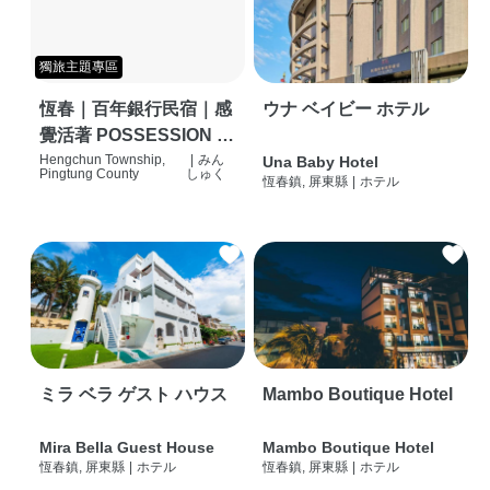
獨旅主題專區
恆春｜百年銀行民宿｜感
ウナ ベイビー ホテル
覺活著 POSSESSION |
背包客棧 | 恆春必住特色
Hengchun Township,
|
みん
Una Baby Hotel
Pingtung County
しゅく
恆春鎮, 屏東縣
|
ホテル
旅店 | HOSTEL |
ミラ ベラ ゲスト ハウス
Mambo Boutique Hotel
Mira Bella Guest House
Mambo Boutique Hotel
恆春鎮, 屏東縣
|
ホテル
恆春鎮, 屏東縣
|
ホテル