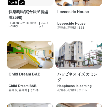
Pool🛟
1+
快樂狗民宿(合法民宿編
Leveeside House
號2598)
Hualien City, Hualien
|
みんし
Leveeside House
County
ゅく
花蓮市, 花蓮縣
|
B&B
Child Dream B&B
ハッピネス イズ カミン
グ
Child Dream B&B
Happiness is coming
花蓮市, 花蓮縣
|
その他
花蓮市, 花蓮縣
|
ホテル