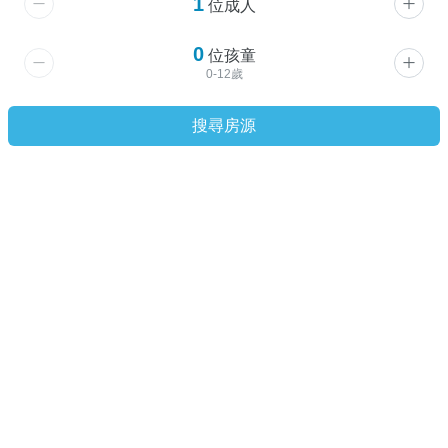
1
位成人
0
位孩童
旅宿資訊
旅宿設施
房型
位置
0-12歲
Shangri-La Chiang Mai
搜尋房源
泰國
,
清邁府
CHIANG MAIChang Klan Road, Muang Chiang Mai
查看地圖
旅宿設施
熱門設施
停車場
WiFi
健身房