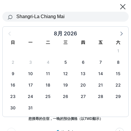
立即下載「奧丁丁揪你體驗」APP
開啟
App首購輸入 New100 滿千折百
8月 2026
Shangri-La Chiang Mai
日
一
二
三
四
五
六
入住日期 ~ 退房日期
, 1 人
1
2
3
4
5
6
7
8
9
10
11
12
13
14
15
16
17
18
19
20
21
22
23
24
25
26
27
28
29
30
31
您搜尋的住宿，一晚的預估價格（以TWD顯示）