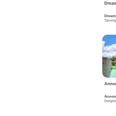
Drea
Dream
Sanxing
Anno
Annon
Dongsha