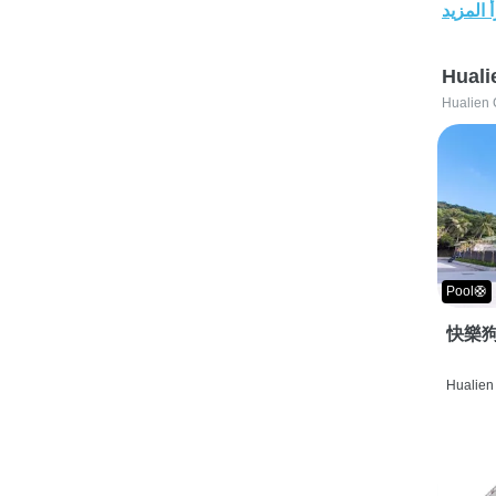
 المزيد
Huali
Hualien 
Pool🛟
快樂狗
Hualien 