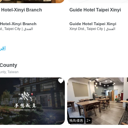
 Hotel-Xinyi Branch
Guide Hotel Taipei Xinyi
Hotel-Xinyi Branch
Guide Hotel Taipei Xinyi
الفندق
|
Xinyi Dist., Taipei City
الفندق
|
t., Taipei City
اقرأ
 County
unty, Taiwan
晚鳥優惠
2+