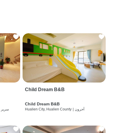
Child Dream B&B
Child Dream B&B
آحرون
|
Hualien City, Hualien County
سرير 