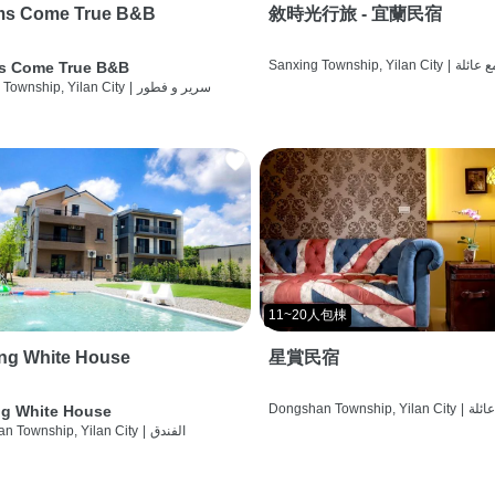
ms Come True B&B
敘時光行旅 - 宜蘭民宿
ع عائلة
|
Sanxing Township, Yilan City
s Come True B&B
سرير و فطور
|
 Township, Yilan City
11~20人包棟
ng White House
星賞民宿
عائلة
|
Dongshan Township, Yilan City
g White House
الفندق
|
n Township, Yilan City