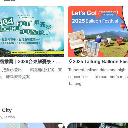
宿推薦｜2026台東解憂祭・…
🎈2025 Taitung Balloon Fes
，把自己登出——精選離線住宿．東
Tethered balloon rides and night
境．離島療癒提案
concerts ✨— this summer’s must
Taitung!
i City
ty, Taiwan