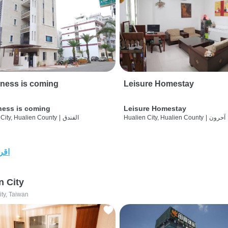
ness is coming
Leisure Homestay
ness is coming
Leisure Homestay
آحرون
|
Hualien City, Hualien County
الفندق
|
City, Hualien County
اقرأ
n City
ity, Taiwan