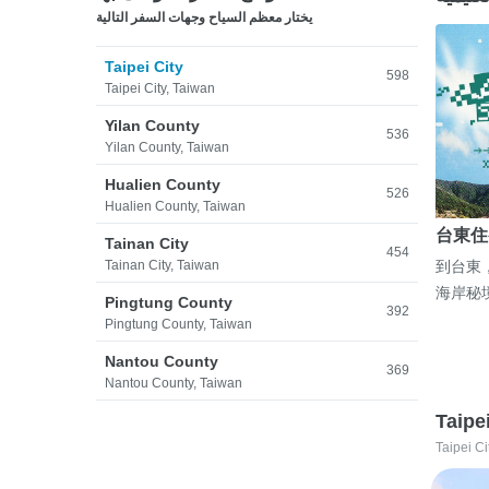
يختار معظم السياح وجهات السفر التالية
Taipei City
598
Taipei City, Taiwan
Yilan County
536
Yilan County, Taiwan
Hualien County
526
Hualien County, Taiwan
台東住
Tainan City
454
Tainan City, Taiwan
到台東
海岸秘
Pingtung County
392
Pingtung County, Taiwan
Nantou County
369
Nantou County, Taiwan
Taipe
Taipei Ci