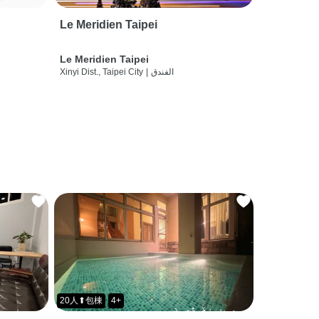
Le Meridien Taipei
Le Meridien Taipei
الفندق
|
Xinyi Dist., Taipei City
20人⬆包棟
4+