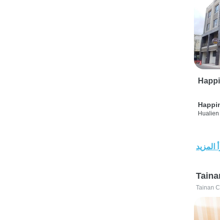
Happi
Happi
Hualien 
 المزيد
Taina
Tainan C