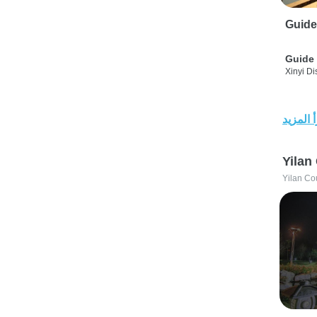
Guide
Guide 
Xinyi Dis
 المزيد
Yilan
Yilan Co