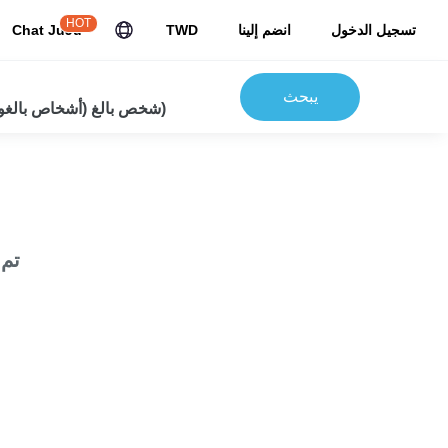
HOT
تسجيل الدخول
انضم إلينا
TWD
Chat JuJu
يبحث
2شخص بالغ (أشخاص بالغون) 0 أطفال)
تم