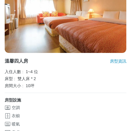
溫馨四人房
房型資訊
入住人數 :
1~4 位
床型 :
雙人床 * 2
房間大小 :
10坪
房型設施
空調
衣櫥
暖氣