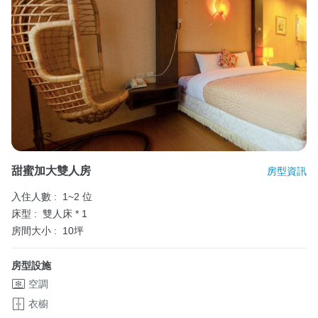
甜蜜加大雙人房
房型資訊
入住人數 :
1~2 位
床型 :
雙人床 * 1
房間大小 :
10坪
房型設施
空調
衣櫥