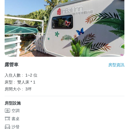
露營車
房型資訊
入住人數 :
1~2 位
床型 :
雙人床 * 1
房間大小 :
3坪
房型設施
空調
書桌
沙發