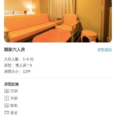
闔家六人房
房型資訊
入住人數 :
1~6 位
床型 :
雙人床 * 3
房間大小 :
12坪
房型設施
空調
衣櫥
暖氣
書桌