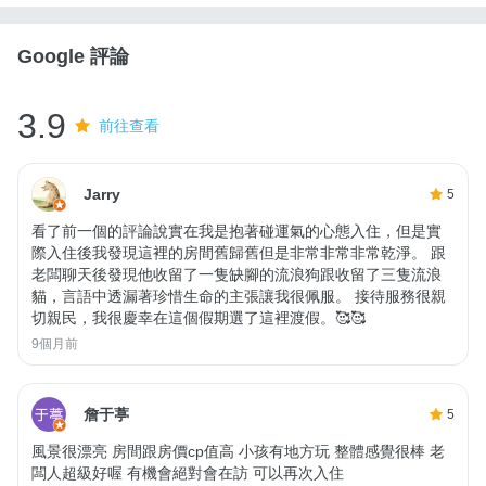
Google 評論
3.9
前往查看
Jarry
5
看了前一個的評論說實在我是抱著碰運氣的心態入住，但是實
際入住後我發現這裡的房間舊歸舊但是非常非常非常乾淨。 跟
老闆聊天後發現他收留了一隻缺腳的流浪狗跟收留了三隻流浪
貓，言語中透漏著珍惜生命的主張讓我很佩服。 接待服務很親
切親民，我很慶幸在這個假期選了這裡渡假。🥰🥰
9個月前
詹于葶
5
風景很漂亮 房間跟房價cp值高 小孩有地方玩 整體感覺很棒 老
闆人超級好喔 有機會絕對會在訪 可以再次入住