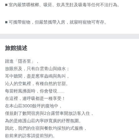
■ 室內嚴禁嚼檳榔、吸菸、炊具烹飪及吸毒等任何不法行為。

■ 可攜帶寵物，但嚴禁攜帶入房，就寢時寵物可寄存。
旅館描述
踏進「隱峇里」，

放眼所及，只有白雲青山與綠水；

耳中聽聞，盡是窸窣蟲鳴與鳥叫，

沁人的空氣裡，有種自然的甘甜。

每當輕風拂面時，你會發現......

在這裡，連呼吸都是一種享受！

在本山莊3000餘坪的腹地中，

僅規劃了數間宿房與2台露營車開放訪客入住， 

為的是維護山莊內寧靜寬廣的紓壓氛圍。

因此，我們的住宿與餐飲均採預約式服務，

欲前來的訪客請提前預約。
