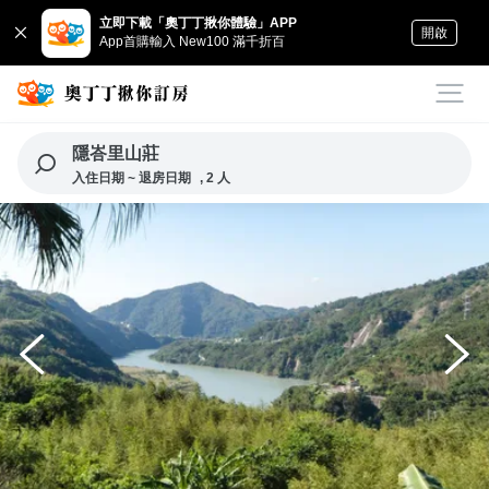
立即下載「奧丁丁揪你體驗」APP
開啟
App首購輸入 New100 滿千折百
隱峇里山莊
入住日期 ~ 退房日期
, 2 人