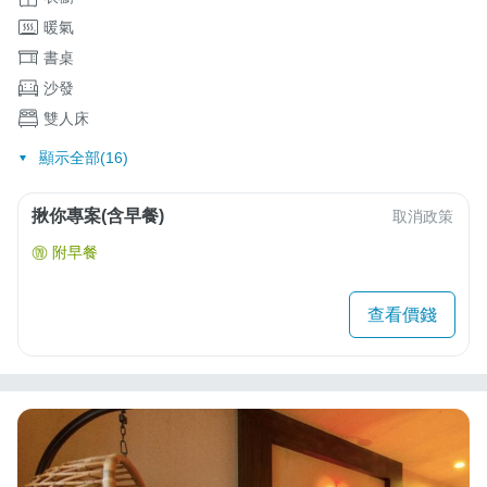
暖氣
書桌
沙發
雙人床
顯示全部(16)
揪你專案(含早餐)
取消政策
附早餐
查看價錢