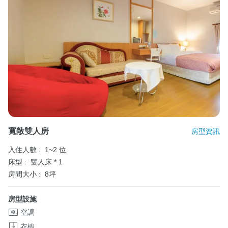
寬敞雙人房
房型資訊
入住人數 :
1~2 位
床型 :
雙人床 * 1
房間大小 :
8坪
房型設施
空調
衣櫥