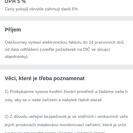
DPH
5 %
Ceny pokojů obvykle zahrnují daně.5%
Příjem
OwlJourney vystaví elektronickou fakturu do 14 pracovních dnů
od data odhlášení (uveďte požadavek na DIČ ve sloupci
objednávky).
Věci, které je třeba poznamenat
1) Poskytujeme vysoce kvalitní životní prostředí a žádáme naše h
osty, aby se o naše zařízení a nábytek řádně starali.

2) Z důvodu veřejné bezpečnosti je ve vnitřních i venkovních veře
jných prostorách instalováno monitorovací zařízení, které je urče