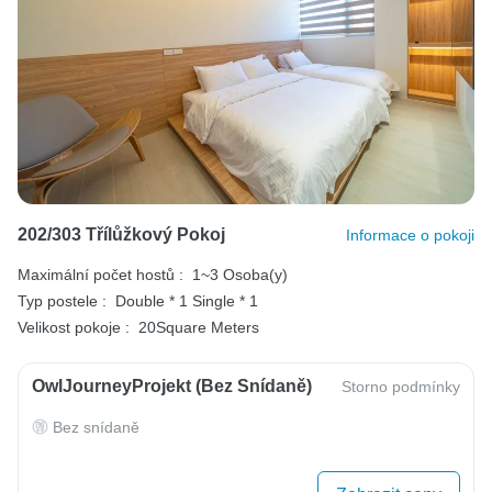
202/303 Třílůžkový Pokoj
Informace o pokoji
Maximální počet hostů :
1~3 Osoba(y)
Typ postele :
Double * 1
Single * 1
Velikost pokoje :
20Square Meters
OwlJourneyProjekt (bez Snídaně)
Storno podmínky
Bez snídaně