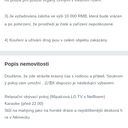
no pouze pro použití orgány činnými v trestním řízení.

3) Je vyžadována záloha ve výši 10 000 RMB, která bude vrácen
a po potvrzení, že prostředí je čisté a zařízení nepoškozené.

4) Kouření a užívání drog jsou v celém objektu zakázány.
Popis nemovitosti
Doufáme, že zde strávíte krásný čas s rodinou a přáteli. Soukrom
ý pokoj vám umožní...云境K dispozici je následující vybavení:

Relaxační obývací pokoj (86palcová LG TV s Netflixem)

Karaoke (před 22:00)

Stůl na mahjong jako na horské dráze a nejoblíbenější desková h
ra v Německu
