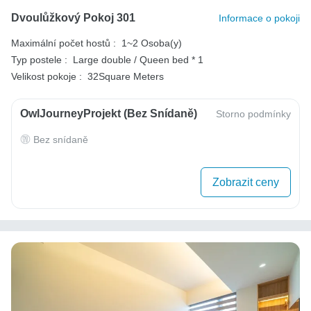
Dvoulůžkový Pokoj 301
Informace o pokoji
Maximální počet hostů :
1~2 Osoba(y)
Typ postele :
Large double / Queen bed * 1
Velikost pokoje :
32Square Meters
OwlJourneyProjekt (bez Snídaně)
Storno podmínky
Bez snídaně
Zobrazit ceny