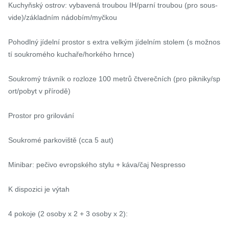
Kuchyňský ostrov: vybavená troubou IH/parní troubou (pro sous-
vide)/základním nádobím/myčkou

Pohodlný jídelní prostor s extra velkým jídelním stolem (s možnos
tí soukromého kuchaře/horkého hrnce)

Soukromý trávník o rozloze 100 metrů čtverečních (pro pikniky/sp
ort/pobyt v přírodě)

Prostor pro grilování

Soukromé parkoviště (cca 5 aut)

Minibar: pečivo evropského stylu + káva/čaj Nespresso

K dispozici je výtah

4 pokoje (2 osoby x 2 + 3 osoby x 2):
