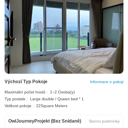
Výchozí Typ Pokoje
Informace o pokoji
Maximální počet hostů :
1~2 Osoba(y)
Typ postele :
Large double / Queen bed * 1
Velikost pokoje :
22Square Meters
OwlJourneyProjekt (bez Snídaně)
Storno podmínky