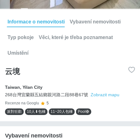
Informace o nemovitosti
Vybavení nemovitosti
Typ pokoje
Věci, které je třeba poznamenat
Umístění
云境
Taiwan
,
Yilan City
268台灣宜蘭縣五結鄉親河路二段88巷67號
Zobrazit mapu
Recenze na Googlu
5
派對狂歡
10人⬇包棟
11~20人包棟
Pool🛟
Vybavení nemovitosti