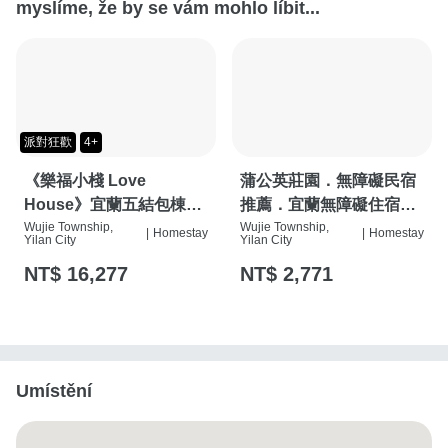
myslíme, že by se vám mohlo líbit...
派對狂歡
4+
《樂福小棧 Love
蒲公英莊園．無障礙民宿
House》宜蘭五結包棟民
推薦．宜蘭無障礙住宿渡
宿 │ 電動麻將、KTV、烤
Wujie Township,
假（宜蘭縣民宿2115號）
Wujie Township,
|
Homestay
|
Homestay
Yilan City
Yilan City
肉、遊戲室、停車場
NT$ 16,277
NT$ 2,771
Umístění