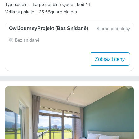
Typ postele :
Large double / Queen bed * 1
Velikost pokoje :
25.6Square Meters
OwlJourneyProjekt (bez Snídaně)
Storno podmínky
Bez snídaně
Zobrazit ceny