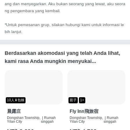
ang dan menyegarkan. Aku bukan seorang yang lewat, aku seora
ng pengembara yang kembali.

*Untuk pemesanan grup, silakan hubungi kami untuk informasi le
bih lanjut.
Berdasarkan akomodasi yang telah Anda lihat,
kami rasa Anda mungkin menyukai...
10人⬇包棟
親子
1+
晨露庄
Fly Inn飛旅宿
Dongshan Township,
|
Rumah
Dongshan Township,
|
Rumah
Yilan City
singgah
Yilan City
singgah