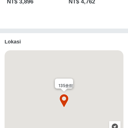
NT$ 3,896
NT$ 4,762
Lokasi
135會館