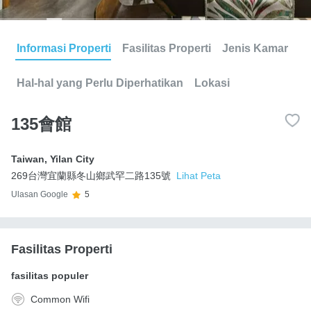
Informasi Properti
Fasilitas Properti
Jenis Kamar
Hal-hal yang Perlu Diperhatikan
Lokasi
135會館
Taiwan
,
Yilan City
269台灣宜蘭縣冬山鄉武罕二路135號
Lihat Peta
Ulasan Google
5
Fasilitas Properti
fasilitas populer
Common Wifi