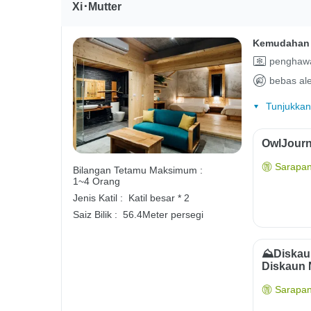
Xi･Mutter
Kemudahan 
penghawa
bebas ale
Tunjukkan
OwlJourn
Sarapan
Bilangan Tetamu Maksimum :
1~4 Orang
Jenis Katil :
Katil besar * 2
Saiz Bilik :
56.4Meter persegi
⛰️Diska
Diskaun
Sarapan