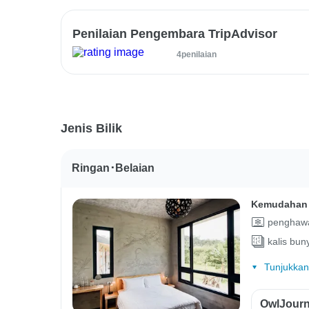
Penilaian Pengembara TripAdvisor
4penilaian
Jenis Bilik
Ringan･Belaian
Kemudahan 
penghawa
kalis buny
Tunjukkan
OwlJourn