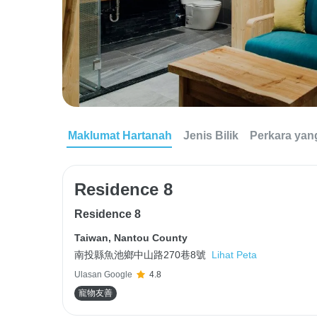
Maklumat Hartanah
Jenis Bilik
Perkara yan
Residence 8
Residence 8
Taiwan
,
Nantou County
南投縣魚池鄉中山路270巷8號
Lihat Peta
Ulasan Google
4.8
寵物友善