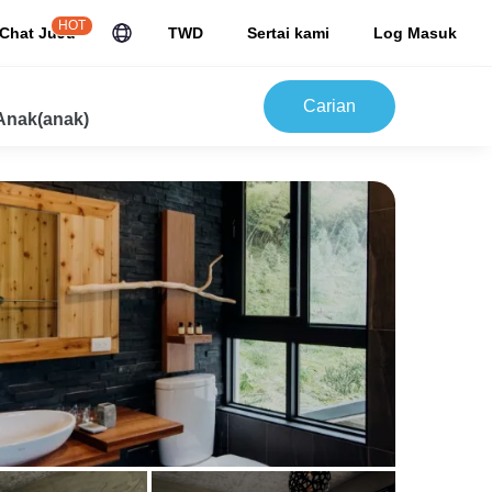
HOT
Chat JuJu
TWD
Sertai kami
Log Masuk
Carian
Anak(anak)