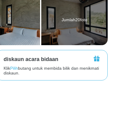
Jumlah20foto
diskaun acara bidaan
Klik
Pilih
butang untuk membida bilik dan menikmati
diskaun.