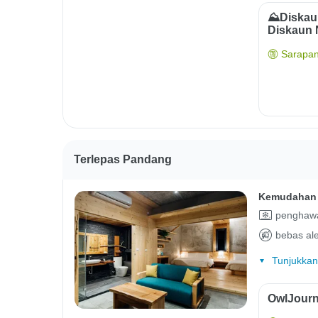
⛰️Diska
Diskaun
Sarapan
Terlepas Pandang
Kemudahan 
penghawa
bebas ale
Tunjukkan
OwlJourn