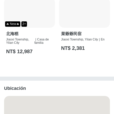
🔥 New🔥
2+
北海稻
菜爺爺民宿
Jiaoxi Township,
|
Casa de
Jiaoxi Township, Yilan City
|
En
Yilan City
familia
NT$ 2,381
NT$ 12,987
Ubicación