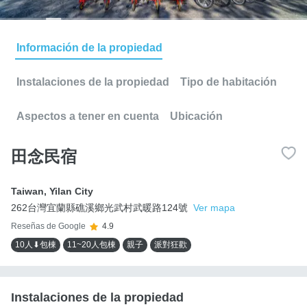
Información de la propiedad
Instalaciones de la propiedad
Tipo de habitación
Aspectos a tener en cuenta
Ubicación
田念民宿
Taiwan
,
Yilan City
262台灣宜蘭縣礁溪鄉光武村武暖路124號
Ver mapa
Reseñas de Google
4.9
10人⬇包棟
11~20人包棟
親子
派對狂歡
Instalaciones de la propiedad