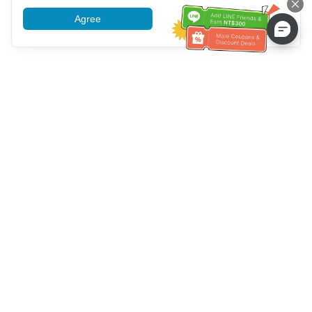
Agree
More information
Ayuda del servicio de atención al cliente
Llámenos：
+886-2-6610-0183
(Apto para personas mayores)
Número de fax：
+886-2-6610-0185
Horario de oficina：
días laborables 10:00 ~ 18:30