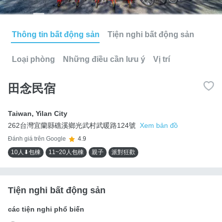
Thông tin bất động sản
Tiện nghi bất động sản
Loại phòng
Những điều cần lưu ý
Vị trí
田念民宿
Taiwan
,
Yilan City
262台灣宜蘭縣礁溪鄉光武村武暖路124號
Xem bản đồ
Đánh giá trên Google
4.9
10人⬇包棟
11~20人包棟
親子
派對狂歡
Tiện nghi bất động sản
các tiện nghi phổ biến