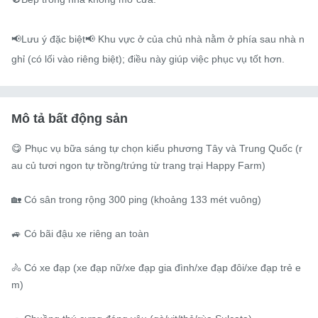
📢Lưu ý đặc biệt📢 Khu vực ở của chủ nhà nằm ở phía sau nhà n
ghỉ (có lối vào riêng biệt); điều này giúp việc phục vụ tốt hơn.
Mô tả bất động sản
😋 Phục vụ bữa sáng tự chọn kiểu phương Tây và Trung Quốc (r
au củ tươi ngon tự trồng/trứng từ trang trại Happy Farm)

🏡 Có sân trong rộng 300 ping (khoảng 133 mét vuông)

🚙 Có bãi đậu xe riêng an toàn

🚴 Có xe đạp (xe đạp nữ/xe đạp gia đình/xe đạp đôi/xe đạp trẻ e
m)
