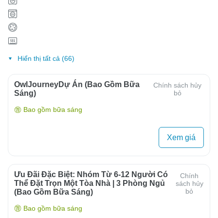
Hiển thị tất cả (66)
OwlJourneyDự Án (Bao Gồm Bữa
Chính sách hủy
Sáng)
bỏ
Bao gồm bữa sáng
Xem giá
Ưu Đãi Đặc Biệt: Nhóm Từ 6-12 Người Có
Chính
Thể Đặt Trọn Một Tòa Nhà | 3 Phòng Ngủ
sách hủy
bỏ
(bao Gồm Bữa Sáng)
Bao gồm bữa sáng