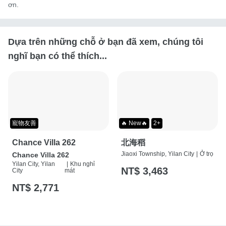
ơn.
Dựa trên những chỗ ở bạn đã xem, chúng tôi
nghĩ bạn có thể thích...
寵物友善
🔥 New🔥
2+
Chance Villa 262
北海稻
Jiaoxi Township, Yilan City
|
Ở trọ
Chance Villa 262
Yilan City, Yilan
|
Khu nghỉ
NT$ 3,463
City
mát
NT$ 2,771