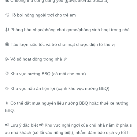
🐢 Chuồng thú cưng đáng yêu (gà/vịt/thỏ/rùa Sulcata)

🫧 Hồ bơi nông ngoài trời cho trẻ em

🎻 Phòng hòa nhạc/phòng chơi game/phòng sinh hoạt trong nhà

😄 Tàu lượn siêu tốc và trò chơi mạt chược điện tử thú vị

🥳 Vô số hoạt động trong nhà 🎉

🥂 Khu vực nướng BBQ (có mái che mưa)

🍲 Khu vực nấu ăn tiện lợi (cạnh khu vực nướng BBQ)

🍢 Có thể đặt mua nguyên liệu nướng BBQ hoặc thuê xe nướng 
BBQ.

📢 Lưu ý đặc biệt 📢 Khu vực nghỉ ngơi của chủ nhà nằm ở phía s
au nhà khách (có lối vào riêng biệt); nhằm đảm bảo dịch vụ tốt h