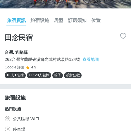
旅宿資訊
旅宿設施
房型
訂房須知
位置
田念民宿
台灣
,
宜蘭縣
262台灣宜蘭縣礁溪鄉光武村武暖路124號
查看地圖
Google 評論
4.9
10人⬇包棟
11~20人包棟
親子
派對狂歡
旅宿設施
熱門設施
公共區域 WIFI
停車場