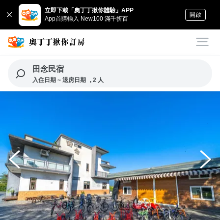
立即下載「奧丁丁揪你體驗」APP
開啟
App首購輸入 New100 滿千折百
田念民宿
入住日期 ~ 退房日期
, 2 人