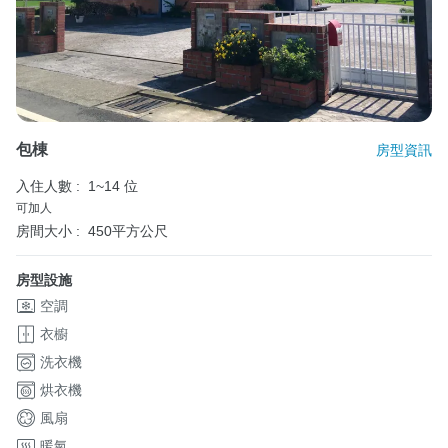
包棟
房型資訊
入住人數 :
1~14 位
可加人
房間大小 :
450平方公尺
房型設施
空調
衣櫥
洗衣機
烘衣機
風扇
暖氣