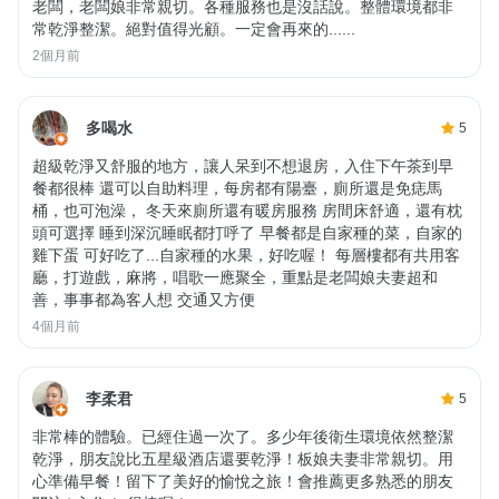
老闆，老闆娘非常親切。各種服務也是沒話說。整體環境都非
常乾淨整潔。絕對值得光顧。一定會再來的......
2個月前
多喝水
5
超級乾淨又舒服的地方，讓人呆到不想退房，入住下午茶到早
餐都很棒 還可以自助料理，每房都有陽臺，廁所還是免痣馬
桶，也可泡澡， 冬天來廁所還有暖房服務 房間床舒適，還有枕
頭可選擇 睡到深沉睡眠都打呼了 早餐都是自家種的菜，自家的
雞下蛋 可好吃了...自家種的水果，好吃喔！ 每層樓都有共用客
廳，打遊戲，麻將，唱歌一應聚全，重點是老闆娘夫妻超和
善，事事都為客人想 交通又方便
4個月前
李柔君
5
非常棒的體驗。已經住過一次了。多少年後衛生環境依然整潔
乾淨，朋友說比五星級酒店還要乾淨！板娘夫妻非常親切。用
心準備早餐！留下了美好的愉悅之旅！會推薦更多熟悉的朋友