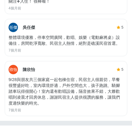
關注➕入住！ 很棒喔！
4個月前
吳任傑
5
整體環境優雅，停車空間廣闊，歡唱、娛樂（電動麻將桌）設
備佳，房間乾淨寬敞、民宿主人熱情，絕對是礁溪民宿首選。
7個月前
陳欣怡
5
9/28與朋友共三個家庭一起包棟住宿，民宿主人很親切，早餐
很豐盛好吃，室內環境舒適，戶外空間也大，孩子跑跳、騎腳
踏車玩得很開心！室內還有歡唱設備，隔音效果不錯，大夥歡
唱到凌晨才回房休息，謝謝民宿主人提供很讚的服務，讓我們
度過快樂的時光。
7個月前