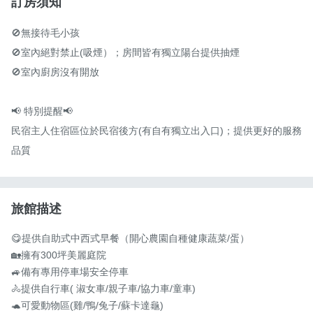
訂房須知
🚫無接待毛小孩

🚫室內絕對禁止(吸煙）；房間皆有獨立陽台提供抽煙

🚫室內廚房沒有開放

📢 特別提醒📢

民宿主人住宿區位於民宿後方(有自有獨立出入口)；提供更好的服務
品質
旅館描述
😋提供自助式中西式早餐（開心農園自種健康蔬菜/蛋）

🏡擁有300坪美麗庭院

🚙備有專用停車場安全停車

🚴提供自行車( 淑女車/親子車/協力車/童車)

🐢可愛動物區(雞/鴨/兔子/蘇卡達龜)
