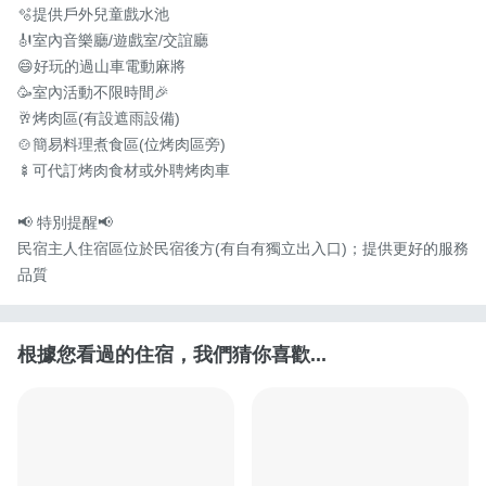
🫧提供戶外兒童戲水池

🎻室內音樂廳/遊戲室/交誼廳

😄好玩的過山車電動麻將

🥳室內活動不限時間🎉

🥂烤肉區(有設遮雨設備)

🍲簡易料理煮食區(位烤肉區旁)

🍢可代訂烤肉食材或外聘烤肉車

📢 特別提醒📢

民宿主人住宿區位於民宿後方(有自有獨立出入口)；提供更好的服務
品質
根據您看過的住宿，我們猜你喜歡...