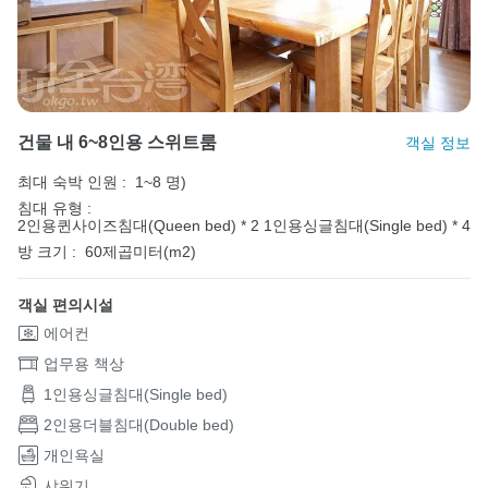
건물 내 6~8인용 스위트룸
객실 정보
최대 숙박 인원 :
1~8 명)
침대 유형 :
2인용퀸사이즈침대(Queen bed) * 2
1인용싱글침대(Single bed) * 4
방 크기 :
60제곱미터(m2)
객실 편의시설
에어컨
업무용 책상
1인용싱글침대(Single bed)
2인용더블침대(Double bed)
개인욕실
샤워기