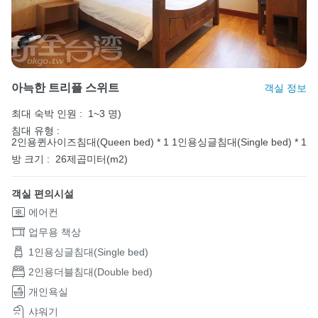
아늑한 트리플 스위트
객실 정보
최대 숙박 인원 :
1~3 명)
침대 유형 :
2인용퀸사이즈침대(Queen bed) * 1
1인용싱글침대(Single bed) * 1
방 크기 :
26제곱미터(m2)
객실 편의시설
에어컨
업무용 책상
1인용싱글침대(Single bed)
2인용더블침대(Double bed)
개인욕실
샤워기