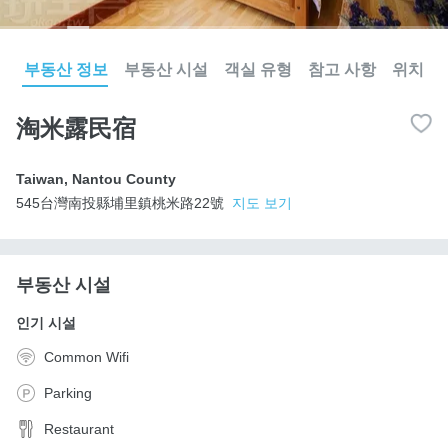
부동산 정보
부동산 시설
객실 유형
참고 사항
위치
淘米露民宿
Taiwan
,
Nantou County
545台灣南投縣埔里鎮桃米路22號
지도 보기
부동산 시설
인기 시설
Common Wifi
Parking
Restaurant