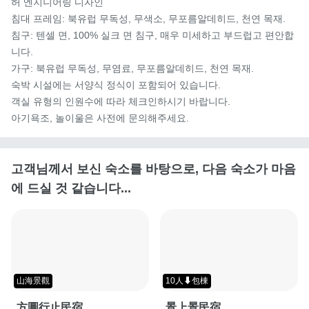
허 엔지니어링 디자인

침대 프레임: 북유럽 무독성, 무색소, 무포름알데히드, 천연 목재.

침구: 텐셀 면, 100% 실크 면 침구, 매우 미세하고 부드럽고 편안합
니다.

가구: 북유럽 무독성, 무염료, 무포름알데히드, 천연 목재.

숙박 시설에는 서양식 정식이 포함되어 있습니다.

객실 유형의 인원수에 따라 체크인하시기 바랍니다.

아기욕조, 놀이울은 사전에 문의해주세요.
고객님께서 보신 숙소를 바탕으로, 다음 숙소가 마음
에 드실 것 같습니다...
山海景觀
10人⬇包棟
方圓行止民宿
景上景民宿