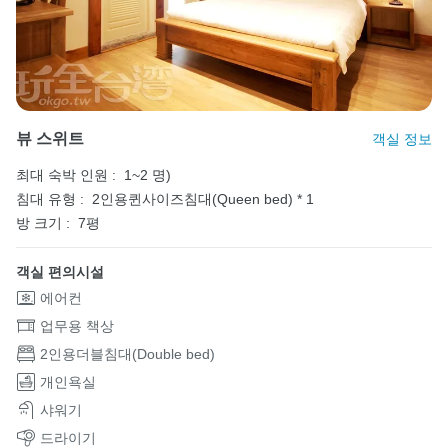
뷰 스위트
객실 정보
최대 숙박 인원 :
1~2 명)
침대 유형 :
2인용퀸사이즈침대(Queen bed) * 1
방 크기 :
7평
객실 편의시설
에어컨
업무용 책상
2인용더블침대(Double bed)
개인욕실
샤워기
드라이기