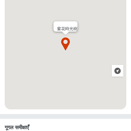
窗花時光樹
गूगल समीक्षाएँ