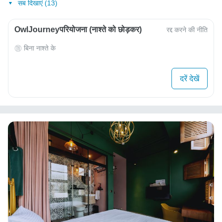
सब दिखाएं (13)
OwlJourneyपरियोजना (नाश्ते को छोड़कर)
रद्द करने की नीति
बिना नाश्ते के
दरें देखें