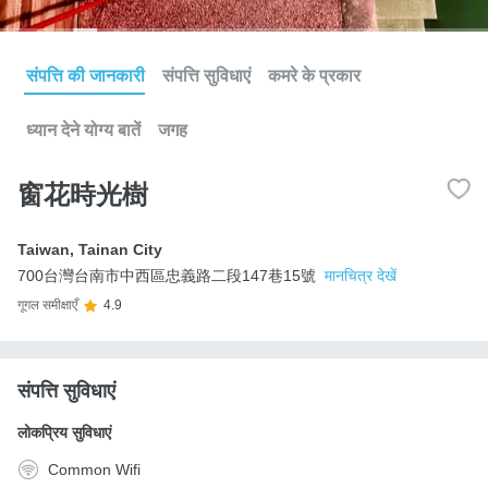
संपत्ति की जानकारी
संपत्ति सुविधाएं
कमरे के प्रकार
ध्यान देने योग्य बातें
जगह
窗花時光樹
Taiwan
,
Tainan City
700台灣台南市中西區忠義路二段147巷15號
मानचित्र देखें
गूगल समीक्षाएँ
4.9
संपत्ति सुविधाएं
लोकप्रिय सुविधाएं
Common Wifi