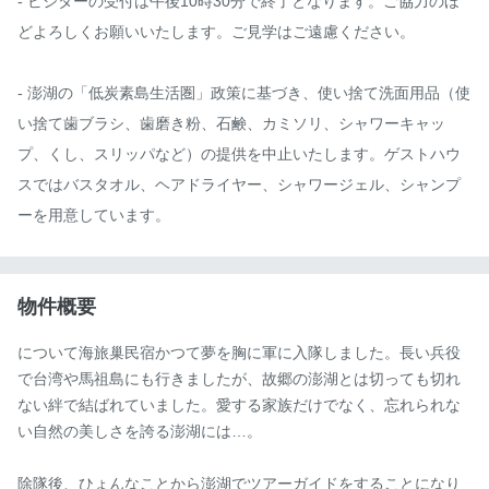
- ビジターの受付は午後10時30分で終了となります。ご協力のほ
どよろしくお願いいたします。ご見学はご遠慮ください。

- 澎湖の「低炭素島生活圏」政策に基づき、使い捨て洗面用品（使
い捨て歯ブラシ、歯磨き粉、石鹸、カミソリ、シャワーキャッ
プ、くし、スリッパなど）の提供を中止いたします。ゲストハウ
スではバスタオル、ヘアドライヤー、シャワージェル、シャンプ
ーを用意しています。
物件概要
について海旅巢民宿かつて夢を胸に軍に入隊しました。長い兵役
で台湾や馬祖島にも行きましたが、故郷の澎湖とは切っても切れ
ない絆で結ばれていました。愛する家族だけでなく、忘れられな
い自然の美しさを誇る澎湖には…。

除隊後、ひょんなことから澎湖でツアーガイドをすることになり