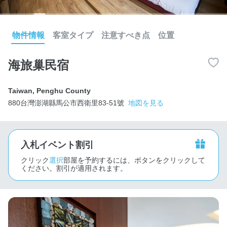
物件情報
客室タイプ
注意すべき点
位置
海旅巢民宿
Taiwan
,
Penghu County
880台灣澎湖縣馬公市西衛里83-51號
地図を見る
入札イベント割引
クリック
選択
部屋を予約するには、ボタンをクリックして
ください。割引が適用されます。