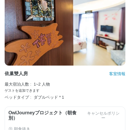
依巢雙人房
客室情報
最大宿泊人数 :
1~2 人物
ゲストを追加できます
ベッドタイプ :
ダブルベッド * 1
OwlJourneyプロジェクト（朝食
キャンセルポリシ
別）
ー
朝食抜き