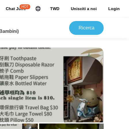
HOT
Chat JuJu
TWD
Unisciti a noi
Login
Ricerca
 Bambini)