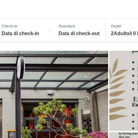
Check-in
Guardare
Ospiti
-
Data di check-in
Data di check-out
2Adulto/i 0