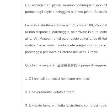
i; gli asciugamani piccoli saranno comunque disponibi
portati dagli ospiti o noleggiati al primo piano. Ci scus
La nostra struttura si trova al n. 9, corsia 108, Zhongz
ra non dispone di parcheggio, se arrivate in auto, pote
ainan Art Museum o nel parcheggio sotterraneo di Haia
rnative. Se arrivate in moto, siete pregati di informare
parcheggio per moto all'interno dei vicoli. Grazie.

Quello che segue è...壹零捌巷會館Si prega di leggere atte
1. Gli animali domestici non sono ammessi.

2. È severamente vietato fumare.

3. È vietato fumare in tutta la struttura, compresi i ba