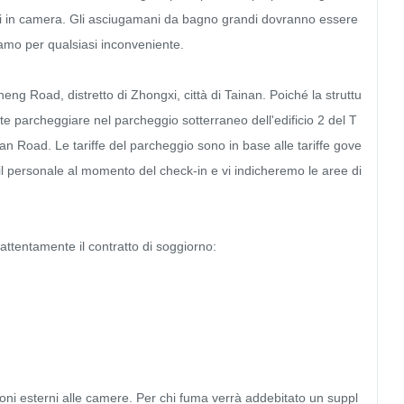
li in camera. Gli asciugamani da bagno grandi dovranno essere 
iamo per qualsiasi inconveniente.

heng Road, distretto di Zhongxi, città di Tainan. Poiché la struttu
te parcheggiare nel parcheggio sotterraneo dell'edificio 2 del T
n Road. Le tariffe del parcheggio sono in base alle tariffe gove
 il personale al momento del check-in e vi indicheremo le aree di 
ntamente il contratto di soggiorno:

lconi esterni alle camere. Per chi fuma verrà addebitato un suppl