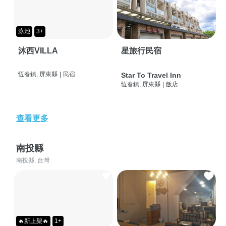
泳池
3+
沐西VILLA
星旅行民宿
恆春鎮, 屏東縣
|
民宿
Star To Travel Inn
恆春鎮, 屏東縣
|
飯店
查看更多
南投縣
南投縣, 台灣
🔥新上架🔥
1+