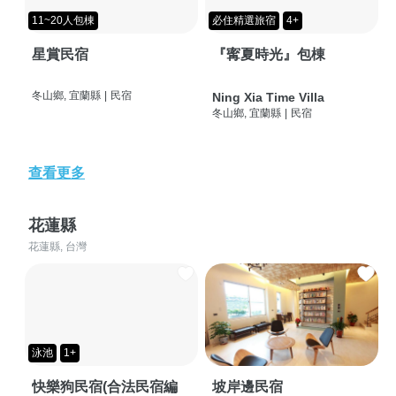
11~20人包棟
必住精選旅宿
4+
星賞民宿
『寗夏時光』包棟
冬山鄉, 宜蘭縣
|
民宿
Ning Xia Time Villa
冬山鄉, 宜蘭縣
|
民宿
查看更多
花蓮縣
花蓮縣, 台灣
泳池
1+
快樂狗民宿(合法民宿編
坡岸邊民宿