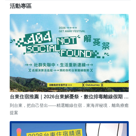
活動專區
台東住宿推薦｜2026台東解憂祭・數位排毒離線假期 …
到台東，把自己登出——精選離線住宿．東海岸秘境．離島療癒
提案