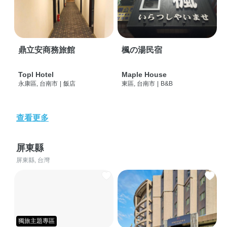
鼎立安商務旅館
楓の湯民宿
Topl Hotel
Maple House
永康區, 台南市
|
飯店
東區, 台南市
|
B&B
查看更多
屏東縣
屏東縣, 台灣
獨旅主題專區