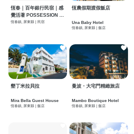
恆春｜百年銀行民宿｜感
恆農假期渡假飯店
覺活著 POSSESSION |
背包客棧 | 恆春必住特色
恆春鎮, 屏東縣
|
民宿
Una Baby Hotel
恆春鎮, 屏東縣
|
飯店
旅店 | HOSTEL |
墾丁米拉貝拉
曼波・大宅門精緻旅店
Mira Bella Guest House
Mambo Boutique Hotel
恆春鎮, 屏東縣
|
飯店
恆春鎮, 屏東縣
|
飯店