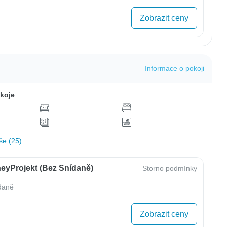
Zobrazit ceny
Informace o pokoji
koje
še (25)
eyProjekt (bez Snídaně)
Storno podmínky
daně
Zobrazit ceny