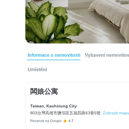
Informace o nemovitosti
Vybavení nemovitos
Umístění
闆娘公寓
Taiwan
,
Kaohsiung City
803台灣高雄市鹽埕區五福四路63巷5號
Zobrazit map
Recenze na Googlu
4.7