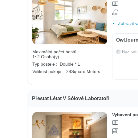
Zobrazit v
OwlJourn
Bez sní
Maximální počet hostů :
1~2 Osoba(y)
Typ postele :
Double * 1
Velikost pokoje :
24Square Meters
Přestat Létat V Sólové Laboratoři
Vybavení po