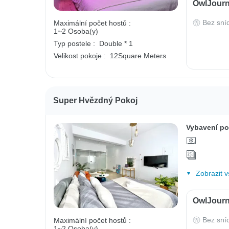
OwlJourn
Bez sní
Maximální počet hostů :
1~2 Osoba(y)
Typ postele :
Double * 1
Velikost pokoje :
12Square Meters
Super Hvězdný Pokoj
Vybavení po
Zobrazit v
OwlJourn
Bez sní
Maximální počet hostů :
1~2 Osoba(y)