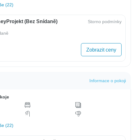
še (22)
eyProjekt (bez Snídaně)
Storno podmínky
daně
Zobrazit ceny
Informace o pokoji
koje
še (22)