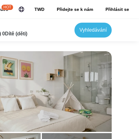
HOT
JuJu
TWD
Přidejte se k nám
Přihlásit se
Vyhledávání
0Dítě (děti)