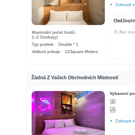
Zobrazit v
OwlJourn
Bez sní
Maximální počet hostů :
1~2 Osoba(y)
Typ postele :
Double * 1
Velikost pokoje :
12Square Meters
Žádná Z Vašich Obchodních Místností
Vybavení po
Zobrazit v