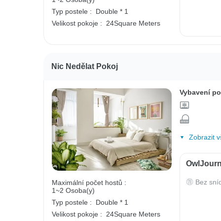
Typ postele :
Double * 1
Velikost pokoje :
24Square Meters
Nic Nedělat Pokoj
Vybavení po
Zobrazit v
OwlJourn
Bez sní
Maximální počet hostů :
1~2 Osoba(y)
Typ postele :
Double * 1
Velikost pokoje :
24Square Meters