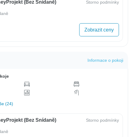
eyProjekt (bez Snídaně)
Storno podmínky
daně
Zobrazit ceny
Informace o pokoji
koje
še (24)
eyProjekt (bez Snídaně)
Storno podmínky
daně