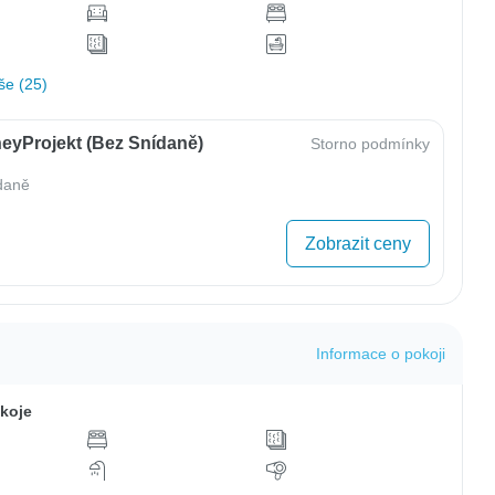
še (25)
eyProjekt (bez Snídaně)
Storno podmínky
daně
Zobrazit ceny
Informace o pokoji
koje