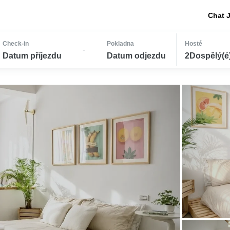
Chat 
Check-in
Pokladna
Hosté
-
Datum příjezdu
Datum odjezdu
2Dospělý(é) 