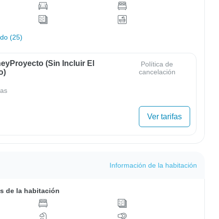
odo (25)
yProyecto (sin Incluir El
Política de
o)
cancelación
as
Ver tarifas
Información de la habitación
s de la habitación