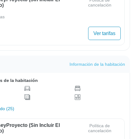
Política de
o)
cancelación
as
Ver tarifas
Información de la habitación
s de la habitación
odo (25)
yProyecto (sin Incluir El
Política de
o)
cancelación