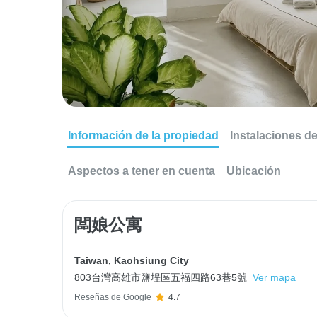
Información de la propiedad
Instalaciones d
Aspectos a tener en cuenta
Ubicación
闆娘公寓
Taiwan
,
Kaohsiung City
803台灣高雄市鹽埕區五福四路63巷5號
Ver mapa
Reseñas de Google
4.7