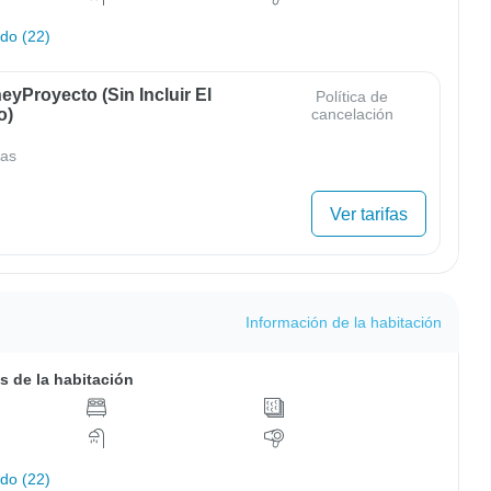
odo (22)
yProyecto (sin Incluir El
Política de
o)
cancelación
as
Ver tarifas
Información de la habitación
s de la habitación
odo (22)