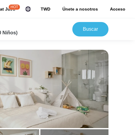
HOT
at JuJu
TWD
Únete a nosotros
Acceso
Buscar
0 Niños)