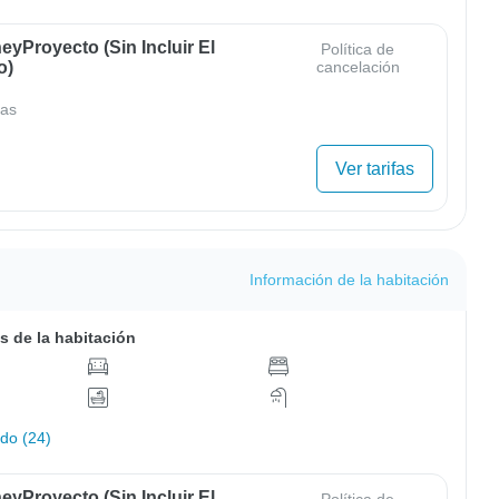
yProyecto (sin Incluir El
Política de
o)
cancelación
as
Ver tarifas
Información de la habitación
s de la habitación
odo (24)
yProyecto (sin Incluir El