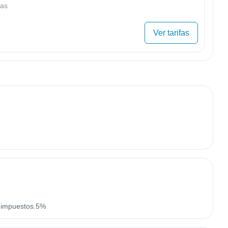
as
Ver tarifas
n impuestos.5%