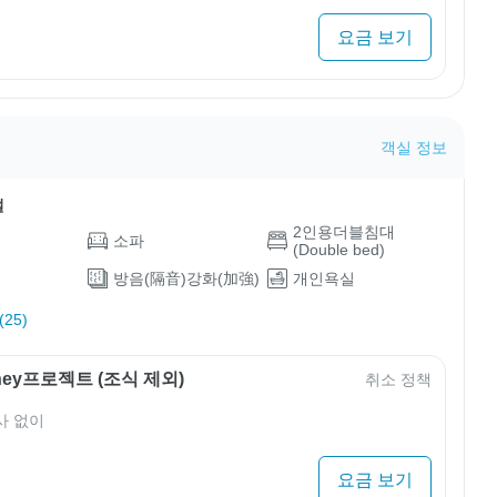
요금 보기
객실 정보
설
2인용더블침대
소파
(Double bed)
방음(隔音)강화(加強)
개인욕실
25)
rney프로젝트 (조식 제외)
취소 정책
사 없이
요금 보기