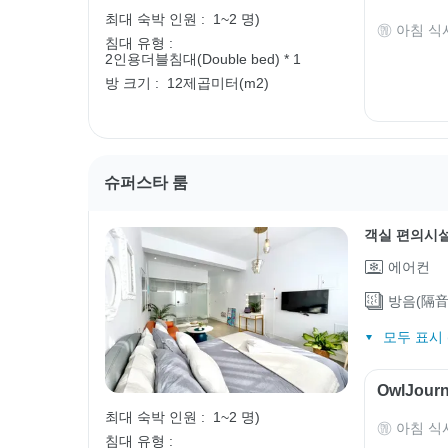
최대 숙박 인원 :
1~2 명)
아침 식
침대 유형 :
2인용더블침대(Double bed) * 1
방 크기 :
12제곱미터(m2)
슈퍼스타 룸
객실 편의시
에어컨
방음(隔音
모두 표시 (
OwlJou
최대 숙박 인원 :
1~2 명)
아침 식
침대 유형 :