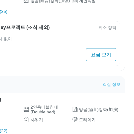
방음(隔音)강화(加強)
개인욕실
25)
rney프로젝트 (조식 제외)
취소 정책
사 없이
요금 보기
객실 정보
설
2인용더블침대
방음(隔音)강화(加強)
(Double bed)
샤워기
드라이기
22)