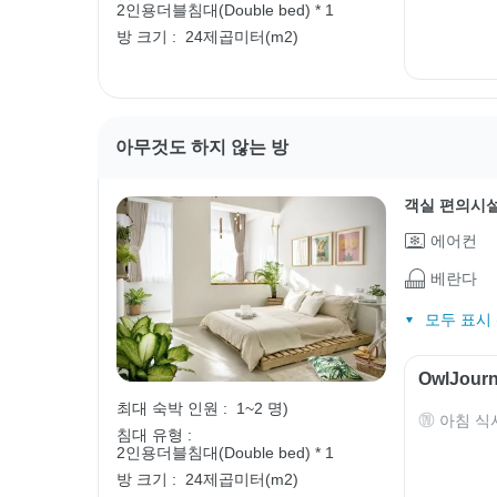
2인용더블침대(Double bed) * 1
방 크기 :
24제곱미터(m2)
아무것도 하지 않는 방
객실 편의시
에어컨
베란다
모두 표시 (
OwlJou
최대 숙박 인원 :
1~2 명)
아침 식
침대 유형 :
2인용더블침대(Double bed) * 1
방 크기 :
24제곱미터(m2)