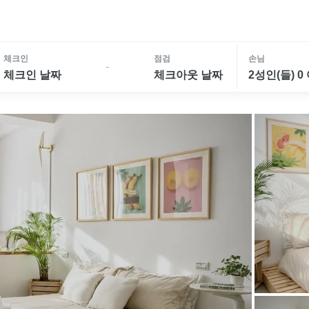
체크인
점검
손님
-
체크인 날짜
체크아웃 날짜
2성인(들) 0