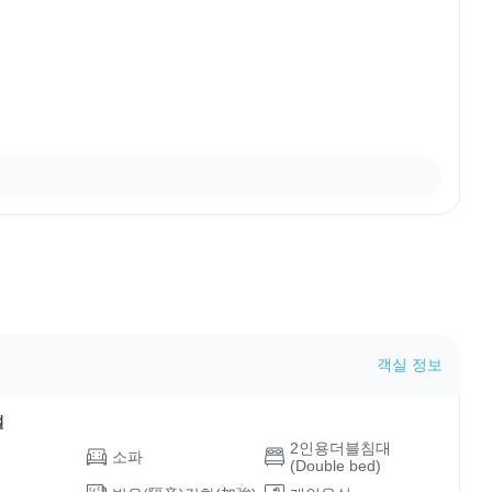
객실 정보
설
2인용더블침대
소파
(Double bed)