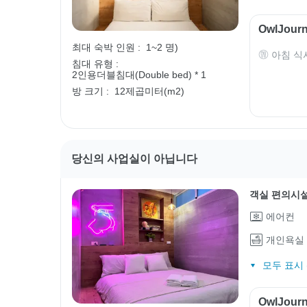
OwlJou
최대 숙박 인원 :
1~2 명)
아침 식
침대 유형 :
2인용더블침대(Double bed) * 1
방 크기 :
12제곱미터(m2)
당신의 사업실이 아닙니다
객실 편의시
에어컨
개인욕실
모두 표시 (
OwlJou