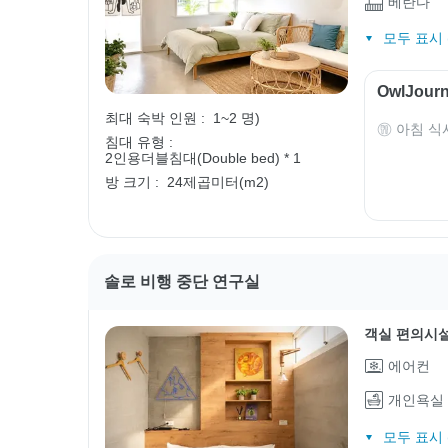
베란다
모두 표시 (
OwlJou
최대 숙박 인원 :
1~2 명)
아침 식
침대 유형 :
2인용더블침대(Double bed) * 1
방 크기 :
24제곱미터(m2)
솔로 비행 중단 연구실
객실 편의시
에어컨
개인욕실
모두 표시 (