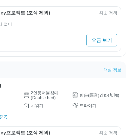
rney프로젝트 (조식 제외)
취소 정책
사 없이
요금 보기
객실 정보
설
2인용더블침대
방음(隔音)강화(加強)
(Double bed)
샤워기
드라이기
22)
rney프로젝트 (조식 제외)
취소 정책