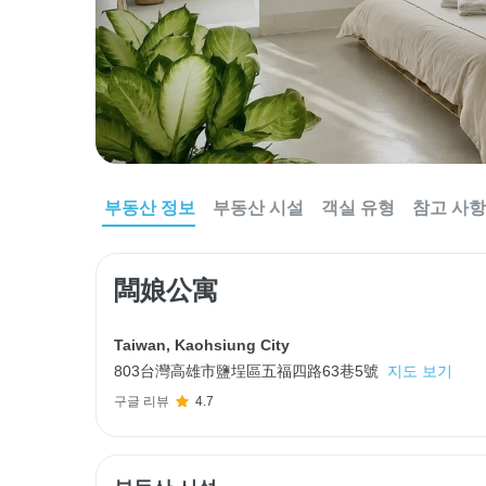
부동산 정보
부동산 시설
객실 유형
참고 사항
闆娘公寓
Taiwan
,
Kaohsiung City
803台灣高雄市鹽埕區五福四路63巷5號
지도 보기
구글 리뷰
4.7