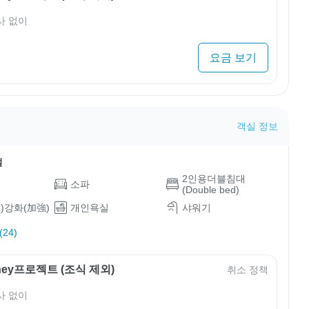
사 없이
요금 보기
객실 정보
설
2인용더블침대
소파
(Double bed)
)강화(加強)
개인욕실
샤워기
24)
rney프로젝트 (조식 제외)
취소 정책
사 없이