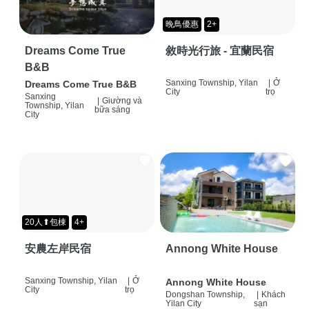
晚鳥優惠
2+
Dreams Come True
敘時光行旅 - 宜蘭民宿
B&B
Sanxing Township, Yilan
|
Ở
Dreams Come True B&B
City
trọ
Sanxing
|
Giường và
Township, Yilan
bữa sáng
City
20人⬆包棟
4+
安農左岸民宿
Annong White House
Sanxing Township, Yilan
|
Ở
Annong White House
City
trọ
Dongshan Township,
|
Khách
Yilan City
sạn