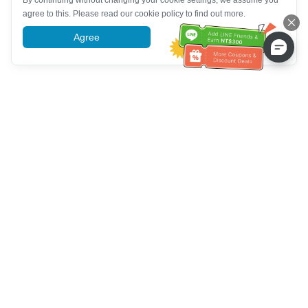
By continuing without changing your cookie settings, we assume you
agree to this. Please read our cookie policy to find out more.
Agree
More information
Hỗ trợ dịch vụ khách hàng
Hãy gọi cho chúng tôi：
+886-2-6610-0183
(Thân thiện với
người cao tuổi)
Số fax：
+886-2-6610-0185
Giờ làm việc：
Các ngày trong tuần 10:00 ~ 18:30