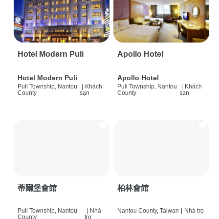
Hotel Modern Puli
Apollo Hotel
Hotel Modern Puli
Apollo Hotel
Puli Township, Nantou
|
Khách
Puli Township, Nantou
|
Khách
County
sạn
County
sạn
蒂爾堡會館
柏林會館
Puli Township, Nantou
|
Nhà
Nantou County, Taiwan
|
Nhà trọ
County
trọ