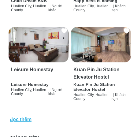
Child Dream B&B
Happiness is coming
Hualien City, Hualien
|
Người
Hualien City, Hualien
|
Khách
County
khác
County
sạn
Leisure Homestay
Kuan Pin Ju Station
Elevator Hostel
Leisure Homestay
Kuan Pin Ju Station
Elevator Hostel
Hualien City, Hualien
|
Người
County
khác
Hualien City, Hualien
|
Khách
County
sạn
đọc thêm