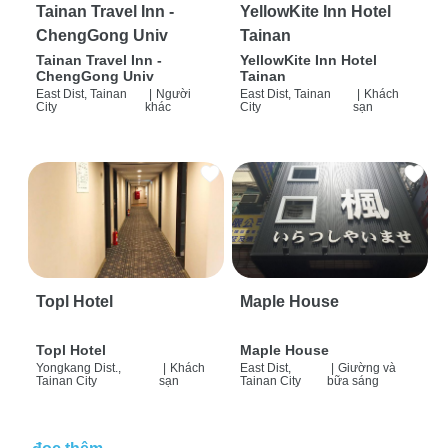
Tainan Travel Inn -
YellowKite Inn Hotel
ChengGong Univ
Tainan
Tainan Travel Inn -
YellowKite Inn Hotel
ChengGong Univ
Tainan
East Dist, Tainan
|
Người
East Dist, Tainan
|
Khách
City
khác
City
sạn
Topl Hotel
Maple House
Topl Hotel
Maple House
Yongkang Dist.,
|
Khách
East Dist,
|
Giường và
Tainan City
sạn
Tainan City
bữa sáng