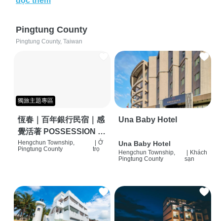
đọc thêm
Pingtung County
Pingtung County, Taiwan
獨旅主題專區
恆春｜百年銀行民宿｜感
Una Baby Hotel
覺活著 POSSESSION |
背包客棧 | 恆春必住特色
Hengchun Township,
|
Ở
Una Baby Hotel
Pingtung County
trọ
Hengchun Township,
|
Khách
旅店 | HOSTEL |
Pingtung County
sạn