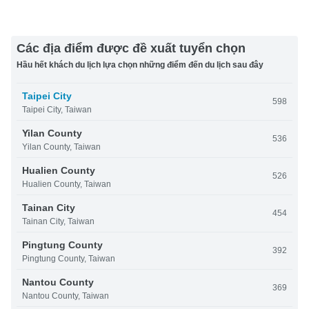
Các địa điểm được đề xuất tuyển chọn
Hầu hết khách du lịch lựa chọn những điểm đến du lịch sau đây
Taipei City
598
Taipei City, Taiwan
Yilan County
536
Yilan County, Taiwan
Hualien County
526
Hualien County, Taiwan
Tainan City
454
Tainan City, Taiwan
Pingtung County
392
Pingtung County, Taiwan
Nantou County
369
Nantou County, Taiwan