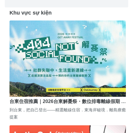
Khu vực sự kiện
台東住宿推薦｜2026台東解憂祭・數位排毒離線假期 …
到台東，把自己登出——精選離線住宿．東海岸秘境．離島療癒
提案