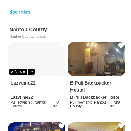
đọc thêm
Nantou County
Nantou County, Taiwan
🔥 New🔥
1+
Lazytime22
B Puli Backpacker
Hostel
Lazytime22
B Puli Backpacker Hostel
Puli Township, Nantou
|
Ở
Puli Township, Nantou
|
Nhà
County
trọ
County
trọ