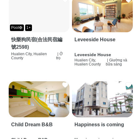
Pool🛟
1+
快樂狗民宿(合法民宿編
Leveeside House
號2598)
Hualien City, Hualien
|
Ở
Leveeside House
County
trọ
Hualien City,
|
Giường và
Hualien County
bữa sáng
Child Dream B&B
Happiness is coming