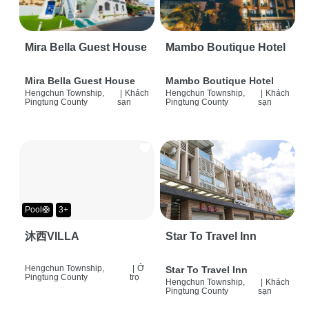
Mira Bella Guest House
Mambo Boutique Hotel
Mira Bella Guest House
Mambo Boutique Hotel
Hengchun Township,
|
Khách
Hengchun Township,
|
Khách
Pingtung County
sạn
Pingtung County
sạn
Pool🛟
3+
沐西VILLA
Star To Travel Inn
Hengchun Township,
|
Ở
Star To Travel Inn
Pingtung County
trọ
Hengchun Township,
|
Khách
Pingtung County
sạn