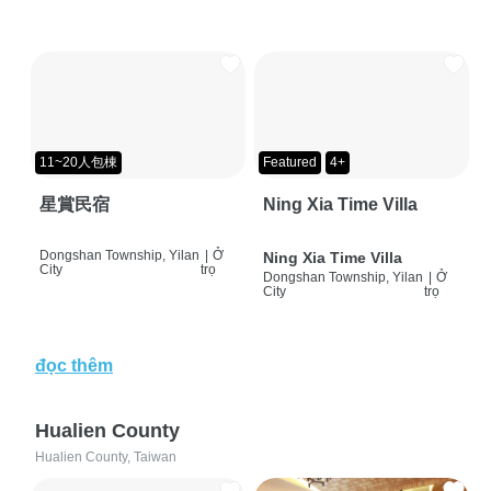
11~20人包棟
Featured
4+
星賞民宿
Ning Xia Time Villa
Dongshan Township, Yilan
|
Ở
Ning Xia Time Villa
City
trọ
Dongshan Township, Yilan
|
Ở
City
trọ
đọc thêm
Hualien County
Hualien County, Taiwan