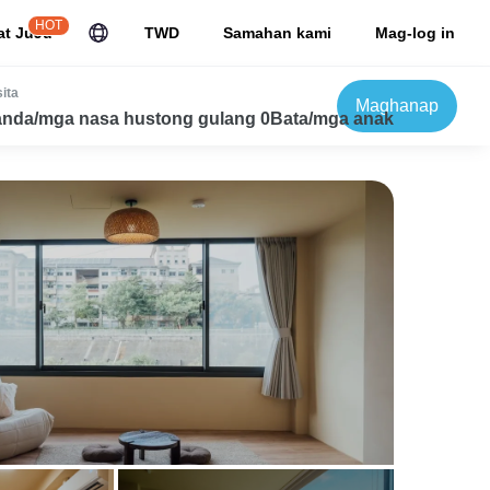
HOT
at JuJu
TWD
Samahan kami
Mag-log in
ita
Maghanap
nda/mga nasa hustong gulang 0Bata/mga anak