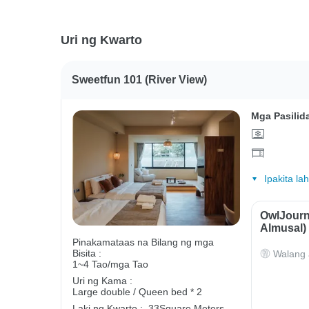
Uri ng Kwarto
Sweetfun 101 (River View)
Mga Pasilid
Ipakita la
OwlJourn
Almusal)
Pinakamataas na Bilang ng mga
Bisita :
Walang 
1~4 Tao/mga Tao
Uri ng Kama :
Large double / Queen bed * 2
Laki ng Kwarto :
33Square Meters