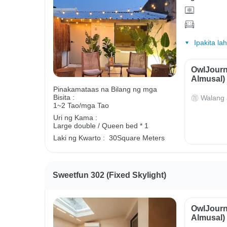
Ipakita la
OwlJourn
Almusal)
Pinakamataas na Bilang ng mga
Bisita :
Walang 
1~2 Tao/mga Tao
Uri ng Kama :
Large double / Queen bed * 1
Laki ng Kwarto :
30Square Meters
Sweetfun 302 (Fixed Skylight)
OwlJourn
Almusal)