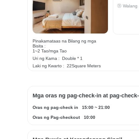
Walang 
Pinakamataas na Bilang ng mga
Bisita :
1~2 Tao/mga Tao
Uri ng Kama :
Double * 1
Laki ng Kwarto :
22Square Meters
Mga oras ng pag-check-in at pag-check
Oras ng pag-check in
15:00
~
21:00
Oras ng Pag-checkout
10:00