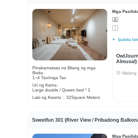
Mga Pasilid
Ipakita la
OwlJourn
Almusal)
Pinakamataas na Bilang ng mga
Bisita :
Walang 
1~4 Tao/mga Tao
Uri ng Kama :
Large double / Queen bed * 2
Laki ng Kwarto :
32Square Meters
Sweetfun 301 (River View / Pribadong Balkon
Mga Pasilid