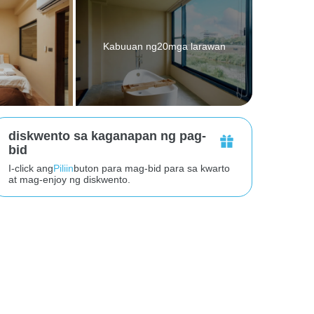
Kabuuan ng20mga larawan
diskwento sa kaganapan ng pag-
bid
I-click ang
Piliin
buton para mag-bid para sa kwarto
at mag-enjoy ng diskwento.