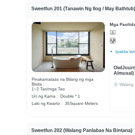
Sweetfun 201 (Tanawin Ng Ilog / May Bathtub
Mga Pasilid
Ipakita la
OwlJourn
Almusal)
Pinakamataas na Bilang ng mga
Bisita :
Walang 
1~2 Tao/mga Tao
Uri ng Kama :
Double * 1
Laki ng Kwarto :
35Square Meters
Sweetfun 202 (Walang Panlabas Na Bintana)