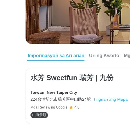
Impormasyon sa Ari-arian
Uri ng Kwarto
Mg
水芳 Sweetfun 瑞芳 | 九份
Taiwan
,
New Taipei City
224台灣新北市瑞芳區中山路24號
Tingnan ang Mapa
Mga Review ng Google
4.8
山海景觀