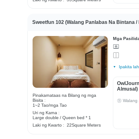
Sweetfun 102 (Walang Panlabas Na Bintana /
Mga Pasilid
Ipakita la
OwlJourn
Almusal)
Pinakamataas na Bilang ng mga
Bisita :
Walang 
1~2 Tao/mga Tao
Uri ng Kama :
Large double / Queen bed * 1
Laki ng Kwarto :
22Square Meters