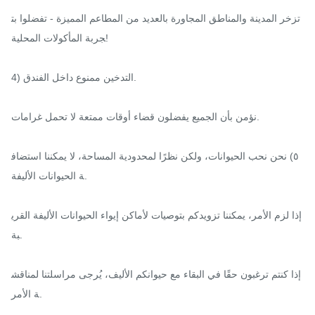
تزخر المدينة والمناطق المجاورة بالعديد من المطاعم المميزة - تفضلوا بت
جربة المأكولات المحلية!

4) التدخين ممنوع داخل الفندق.

نؤمن بأن الجميع يفضلون قضاء أوقات ممتعة لا تحمل غرامات.

٥) نحن نحب الحيوانات، ولكن نظرًا لمحدودية المساحة، لا يمكننا استضاف
ة الحيوانات الأليفة.

إذا لزم الأمر، يمكننا تزويدكم بتوصيات لأماكن إيواء الحيوانات الأليفة القري
بة.

إذا كنتم ترغبون حقًا في البقاء مع حيوانكم الأليف، يُرجى مراسلتنا لمناقش
ة الأمر.
