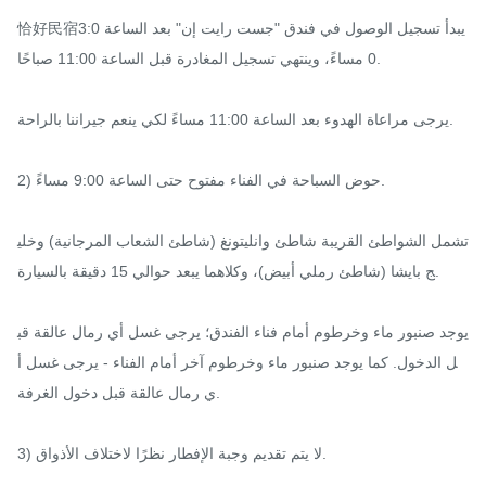
恰好民宿يبدأ تسجيل الوصول في فندق "جست رايت إن" بعد الساعة 3:0
0 مساءً، وينتهي تسجيل المغادرة قبل الساعة 11:00 صباحًا.

يرجى مراعاة الهدوء بعد الساعة 11:00 مساءً لكي ينعم جيراننا بالراحة.

2) حوض السباحة في الفناء مفتوح حتى الساعة 9:00 مساءً.

تشمل الشواطئ القريبة شاطئ وانليتونغ (شاطئ الشعاب المرجانية) وخلي
ج بايشا (شاطئ رملي أبيض)، وكلاهما يبعد حوالي 15 دقيقة بالسيارة.

يوجد صنبور ماء وخرطوم أمام فناء الفندق؛ يرجى غسل أي رمال عالقة قب
ل الدخول. كما يوجد صنبور ماء وخرطوم آخر أمام الفناء - يرجى غسل أ
ي رمال عالقة قبل دخول الغرفة.

3) لا يتم تقديم وجبة الإفطار نظرًا لاختلاف الأذواق.
