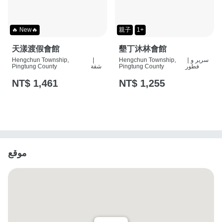
🔥 New🔥
親子
1+
天漾渡假會館
墾丁沐林會館
سرير و
|
Hengchun Township,
|
Hengchun Township,
فطور
Pingtung County
شقة
Pingtung County
NT$ 1,461
NT$ 1,255
موقع