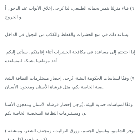
٦) فناء منزلنا يتميز بجماله الطبيعي، لذا يُرجى إغلاق الأبواب عند الدخول أ
و الخروج.

يساعد ذلك في منع الحشرات والقطط والكلاب من التجول في الداخل.

إذا احتجتم إلى مساعدة في مكافحة الحشرات أثناء إقامتكم، سيأتي إليكم 
أحد موظفينا بشبكة للمساعدة.

٧) وفقًا لسياسات الحكومة البيئية، يُرجى إحضار مستلزمات النظافة الشخ
صية الخاصة بكم، مثل فرشاة الأسنان ومعجون الأسنان.

وفقًا لسياسات حماية البيئة، يُرجى إحضار فرشاة الأسنان ومعجون الأسنا
ن ومستلزمات النظافة الشخصية الخاصة بكم.

(نوفر الشامبو، وغسول الجسم، وورق التواليت، ومجفف الشعر، ومنشفة 
كبيرة واحدة لكل ضيف).
