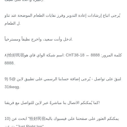
يُرجى اتباع إرشادات إعادة التدوير وفرز نفايات الطعام الموضحة عند تناو
ل الطعام.

ادخل وأنت سعيد، واخرج نظيفاً ومسترخياً.

٨)恰好民宿اسم شبكة الواي فاي هو: CHT38-18 ← كلمة المرور: 8888
8888.

9) لنبقَ على تواصل - يُرجى إضافة حسابنا الرسمي على تطبيق لاين @5
31tkeqg.

كما يُمكنكم الاتصال بنا مباشرةً عبر لاين للتواصل مع فريقنا!

10) ابحث عن "恰好民宿يمكنكم العثور على صفحتنا على فيسبوك بالبح
ث عن "Just Right Inn".
