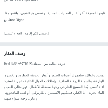
تابعونا لمعرفة آخر أخبار الفعاليات المحلية، وقصص هينغتشون، ولننمو معًا 
مع Just Right!

[نتمنى لكم إقامة رائعة لا تُنسى.]
وصف العقار
恰好民宿 恰好民宿جرعة مثالية من السعادة!

بمجرد دخولك، ستُغمرك أصوات الطيور وأزهار الحديقة العطرة، والخضرة 
الوارفة، والسماء الزرقاء الصافية، وإطلالات الجبال الخلابة - تجربة استرخ
اء لا تُنسى. يُعدّ المسبح الخارجي وجهةً مفضلةً للأطفال، فهو مثالي للعب ب
الماء بحرية. أما الكبار، فيمكنهم الاستمتاع بالكاريوكي، أو لعب الماهجونغ، 
أو تناول وجبة شواء شهية.
