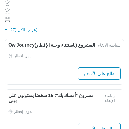
عرض الكل (27)
OwlJourneyالمشروع (باستثناء وجبة الإفطار)
سياسة الإلغاء
بدون إفطار
اطلع على الأسعار
مشروع "أمسك بك": 16 شخصًا يستولون على
سياسة
الإلغاء
مبنى
بدون إفطار