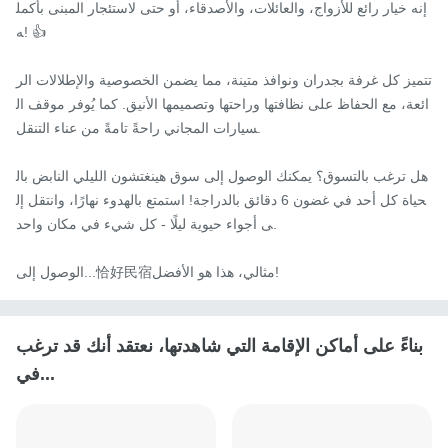
إنه خيار رائع للأزواج، والعائلات، والأصدقاء، أو حتى لاستئجار المبنى بأكمل
ه! 👍

تتميز كل غرفة بجدران ونوافذ متينة، مما يضمن الخصوصية والإطلالات الر
ائعة، مع الحفاظ على نظافتها وراحتها وتصميمها الأنيق. كما يُوفر موقف ال
سيارات المجاني راحةً تامةً من عناء التنقل.

هل ترغب بالتسوق؟ يمكنك الوصول إلى سوق هينغتشون الليلي النابض بال
حياة كل أحد في غضون 6 دقائق بالدراجة! استمتع بالهدوء نهارًا، وانتقل إل
ى أجواء حيوية ليلًا - كل شيء في مكان واحد.

الوصول إلى...恰好民宿مثالي، هذا هو الأفضل!
بناءً على أماكن الإقامة التي شاهدتها، نعتقد أنك قد ترغب
في...