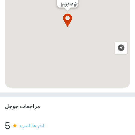
恰好民宿
مراجعات جوجل
5
انقر هنا للمزيد