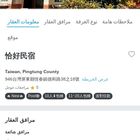
ملاحظات هامة
نوع الغرفة
مرافق العقار
معلومات العقار
موقع
恰好民宿
Taiwan
,
Pingtung County
عرض الخريطة
946台灣屏東縣恆春鎮德和路38之18號
5
مراجعات جوجل
🔥 New🔥
Pool🛟
10人⬇包棟
11~20人包棟
派對狂歡
مرافق العقار
مرافق شائعة