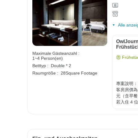
Alle anzei
OwlJourn
Frühstüc
Maximale Gästeanzahl :
Frühstüc
1~4 Person(en)
Betttyp :
Double * 2
Raumgröße :
28Square Footage
專案說明：

客房房價為 
元（含早餐
若入住 4 