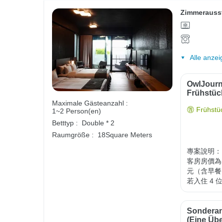
Zimmerauss
Alle anzei
OwlJourn
Frühstüc
Maximale Gästeanzahl :
Frühstüc
1~2 Person(en)
Betttyp :
Double * 2
Raumgröße :
18Square Meters
專案說明：

客房房價為 
元（含早餐
若入住 4 
Sonderan
(Eine Üb