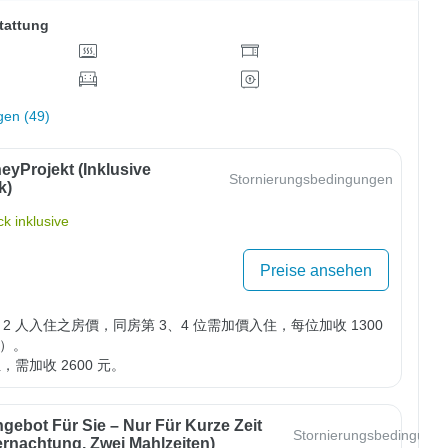
tattung
gen (49)
eyProjekt (inklusive
Stornierungsbedingungen
k)
k inklusive
Preise ansehen
2 人入住之房價，同房第 3、4 位需加價入住，每位加收 1300 
）。

位，需加收 2600 元。
gebot Für Sie – Nur Für Kurze Zeit
Stornierungsbedingung
ernachtung, Zwei Mahlzeiten)