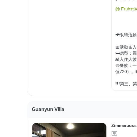
Frühstüc
📢限時活動

📅活動＆入住期
🛏️房型：觀霧V
🎎入住人數
🥘餐飲：
值720）
❗️❗️❗️
Guanyun Villa
Zimmerauss