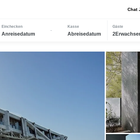
Chat 
Einchecken
Kasse
Gäste
-
Anreisedatum
Abreisedatum
2Erwachsen