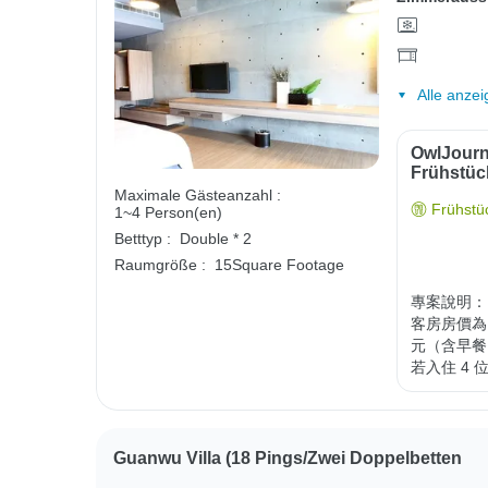
Alle anzei
OwlJourn
Frühstüc
Maximale Gästeanzahl :
Frühstüc
1~4 Person(en)
Betttyp :
Double * 2
Raumgröße :
15Square Footage
專案說明：

客房房價為 
元（含早餐
若入住 4 
Guanwu Villa (18 Pings/zwei Doppelbetten