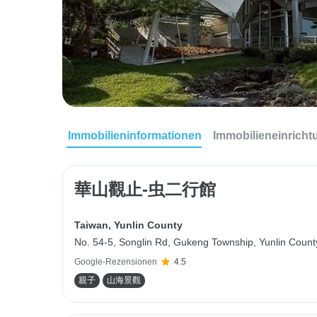
Immobilieninformationen
Immobilieneinrich
華山觀止-虫二行館
Taiwan
,
Yunlin County
No. 54-5, Songlin Rd, Gukeng Township, Yunlin Count
Google-Rezensionen
4.5
親子
山海景觀