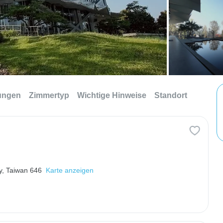
tungen
Zimmertyp
Wichtige Hinweise
Standort
y, Taiwan 646
Karte anzeigen