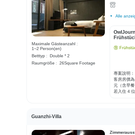
Alle anzei
OwlJourn
Frühstüc
Maximale Gästeanzahl :
Frühstüc
1~2 Person(en)
Betttyp :
Double * 2
Raumgröße :
26Square Footage
專案說明：

客房房價為 
元（含早餐
若入住 4 
Guanzhi-Villa
Zimmerauss