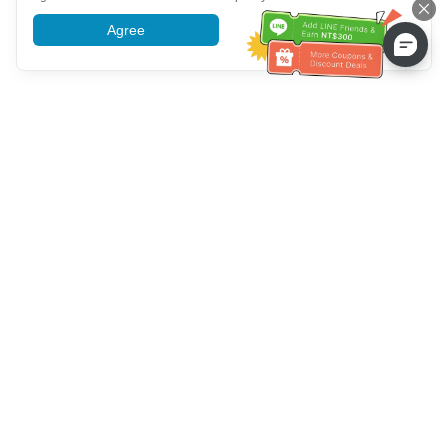
Agree
More information
Service client
Appelez-nous：
+886-2-6610-0183
(Adapté aux aînés)
Numéro de fax：
+886-2-6610-0185
Heures de bureau：
Jours de la semaine 10:00 ~ 18:30