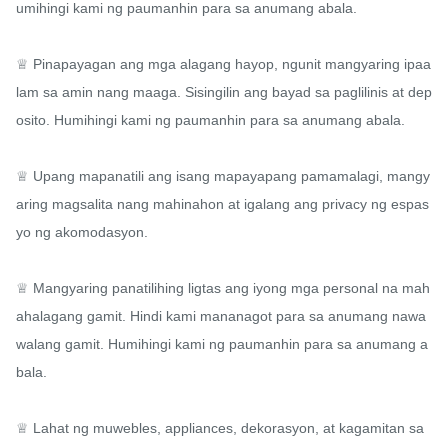
umihingi kami ng paumanhin para sa anumang abala.

♕ Pinapayagan ang mga alagang hayop, ngunit mangyaring ipaa
lam sa amin nang maaga. Sisingilin ang bayad sa paglilinis at dep
osito. Humihingi kami ng paumanhin para sa anumang abala.

♕ Upang mapanatili ang isang mapayapang pamamalagi, mangy
aring magsalita nang mahinahon at igalang ang privacy ng espas
yo ng akomodasyon.

♕ Mangyaring panatilihing ligtas ang iyong mga personal na mah
ahalagang gamit. Hindi kami mananagot para sa anumang nawa
walang gamit. Humihingi kami ng paumanhin para sa anumang a
bala.

♕ Lahat ng muwebles, appliances, dekorasyon, at kagamitan sa 