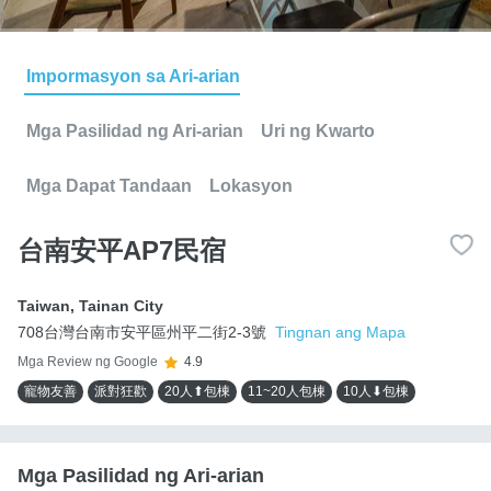
Impormasyon sa Ari-arian
Mga Pasilidad ng Ari-arian
Uri ng Kwarto
Mga Dapat Tandaan
Lokasyon
台南安平AP7民宿
Taiwan
,
Tainan City
708台灣台南市安平區州平二街2-3號
Tingnan ang Mapa
Mga Review ng Google
4.9
寵物友善
派對狂歡
20人⬆包棟
11~20人包棟
10人⬇包棟
Mga Pasilidad ng Ari-arian