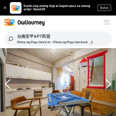
Kunin ang aming App at kupon para sa unang
Bukas
order: New100
台南安平AP7民宿
Petsa ng Pag-check in ~ Petsa ng Pag-checkout
, 2