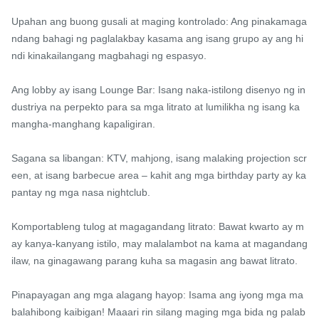
Upahan ang buong gusali at maging kontrolado: Ang pinakamaga
ndang bahagi ng paglalakbay kasama ang isang grupo ay ang hi
ndi kinakailangang magbahagi ng espasyo.

Ang lobby ay isang Lounge Bar: Isang naka-istilong disenyo ng in
dustriya na perpekto para sa mga litrato at lumilikha ng isang ka
mangha-manghang kapaligiran.

Sagana sa libangan: KTV, mahjong, isang malaking projection scr
een, at isang barbecue area – kahit ang mga birthday party ay ka
pantay ng mga nasa nightclub.

Komportableng tulog at magagandang litrato: Bawat kwarto ay m
ay kanya-kanyang istilo, may malalambot na kama at magandang 
ilaw, na ginagawang parang kuha sa magasin ang bawat litrato.

Pinapayagan ang mga alagang hayop: Isama ang iyong mga ma
balahibong kaibigan! Maaari rin silang maging mga bida ng palab