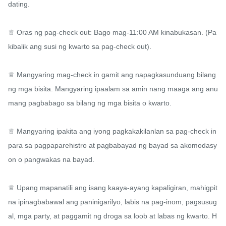
dating.

♕ Oras ng pag-check out: Bago mag-11:00 AM kinabukasan. (Pa
kibalik ang susi ng kwarto sa pag-check out).

♕ Mangyaring mag-check in gamit ang napagkasunduang bilang 
ng mga bisita. Mangyaring ipaalam sa amin nang maaga ang anu
mang pagbabago sa bilang ng mga bisita o kwarto.

♕ Mangyaring ipakita ang iyong pagkakakilanlan sa pag-check in 
para sa pagpaparehistro at pagbabayad ng bayad sa akomodasy
on o pangwakas na bayad.

♕ Upang mapanatili ang isang kaaya-ayang kapaligiran, mahigpit 
na ipinagbabawal ang paninigarilyo, labis na pag-inom, pagsusug
al, mga party, at paggamit ng droga sa loob at labas ng kwarto. H