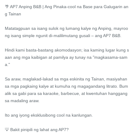
🌴 AP7 Anping B&B | Ang Pinaka-cool na Base para Galugarin an
g Tainan

Matatagpuan sa isang sulok ng lumang kalye ng Anping, mayroo
ng isang simple ngunit di-malilimutang gusali – ang AP7 B&B.

Hindi kami basta-bastang akomodasyon; isa kaming lugar kung s
aan ang mga kaibigan at pamilya ay tunay na "magkasama-sam
a."

Sa araw, maglakad-lakad sa mga eskinita ng Tainan, masiyahan 
sa mga pagkaing kalye at kumuha ng magagandang litrato. Bum
alik sa gabi para sa karaoke, barbecue, at kwentuhan hanggang 
sa madaling araw.

Ito ang iyong eksklusibong cool na kanlungan.

💡 Bakit pinipili ng lahat ang AP7?
