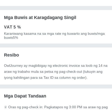
Mga Buwis at Karagdagang Singil
VAT
5 %
Karaniwang kasama na sa mga rate ng kuwarto ang buwis/mga
buwis5%
Resibo
OwlJourney ay magbibigay ng electronic invoice sa loob ng 14 na
araw ng trabaho mula sa petsa ng pag-check-out (tukuyin ang
iyong kahilingan para sa Tax ID sa column ng order).
Mga Dapat Tandaan
♕ Oras ng pag-check in: Pagkatapos ng 3:00 PM sa araw ng pag