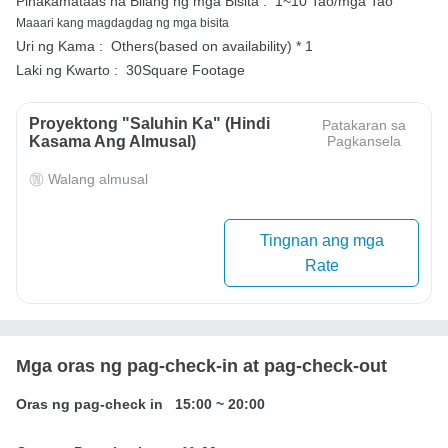
Pinakamataas na Bilang ng mga Bisita :
1~10 Tao/mga Tao
Maaari kang magdagdag ng mga bisita
Uri ng Kama :
Others(based on availability) * 1
Laki ng Kwarto :
30Square Footage
Proyektong "Saluhin Ka" (Hindi
Patakaran sa
Kasama Ang Almusal)
Pagkansela
Walang almusal
Tingnan ang mga
Rate
Mga oras ng pag-check-in at pag-check-out
Oras ng pag-check in
15:00
~
20:00