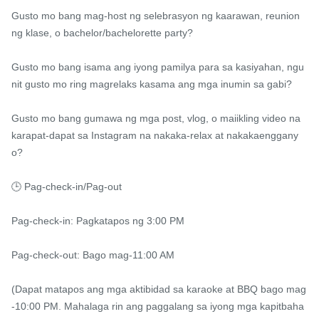
Gusto mo bang mag-host ng selebrasyon ng kaarawan, reunion 
ng klase, o bachelor/bachelorette party?

Gusto mo bang isama ang iyong pamilya para sa kasiyahan, ngu
nit gusto mo ring magrelaks kasama ang mga inumin sa gabi?

Gusto mo bang gumawa ng mga post, vlog, o maiikling video na 
karapat-dapat sa Instagram na nakaka-relax at nakakaenggany
o?

🕒 Pag-check-in/Pag-out

Pag-check-in: Pagkatapos ng 3:00 PM

Pag-check-out: Bago mag-11:00 AM

(Dapat matapos ang mga aktibidad sa karaoke at BBQ bago mag
-10:00 PM. Mahalaga rin ang paggalang sa iyong mga kapitbaha