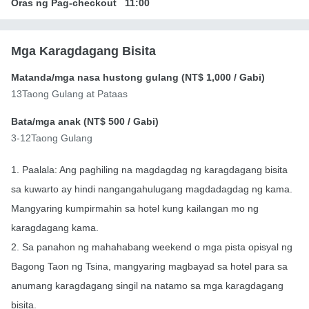
Oras ng Pag-checkout
11:00
Mga Karagdagang Bisita
Matanda/mga nasa hustong gulang (
NT$ 1,000
/ Gabi)
13Taong Gulang at Pataas
Bata/mga anak (
NT$ 500
/ Gabi)
3-12Taong Gulang
1. Paalala: Ang paghiling na magdagdag ng karagdagang bisita
sa kuwarto ay hindi nangangahulugang magdadagdag ng kama.
Mangyaring kumpirmahin sa hotel kung kailangan mo ng
karagdagang kama.
2. Sa panahon ng mahahabang weekend o mga pista opisyal ng
Bagong Taon ng Tsina, mangyaring magbayad sa hotel para sa
anumang karagdagang singil na natamo sa mga karagdagang
bisita.