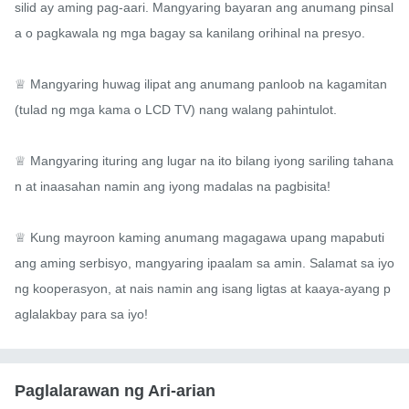
silid ay aming pag-aari. Mangyaring bayaran ang anumang pinsal
a o pagkawala ng mga bagay sa kanilang orihinal na presyo.

♕ Mangyaring huwag ilipat ang anumang panloob na kagamitan 
(tulad ng mga kama o LCD TV) nang walang pahintulot.

♕ Mangyaring ituring ang lugar na ito bilang iyong sariling tahana
n at inaasahan namin ang iyong madalas na pagbisita!

♕ Kung mayroon kaming anumang magagawa upang mapabuti 
ang aming serbisyo, mangyaring ipaalam sa amin. Salamat sa iyo
ng kooperasyon, at nais namin ang isang ligtas at kaaya-ayang p
aglalakbay para sa iyo!
Paglalarawan ng Ari-arian