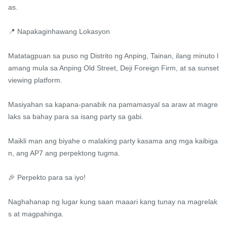
as.

📍 Napakaginhawang Lokasyon

Matatagpuan sa puso ng Distrito ng Anping, Tainan, ilang minuto l
amang mula sa Anping Old Street, Deji Foreign Firm, at sa sunset 
viewing platform.

Masiyahan sa kapana-panabik na pamamasyal sa araw at magre
laks sa bahay para sa isang party sa gabi.

Maikli man ang biyahe o malaking party kasama ang mga kaibiga
n, ang AP7 ang perpektong tugma.

🎉 Perpekto para sa iyo!

Naghahanap ng lugar kung saan maaari kang tunay na magrelak
s at magpahinga.
