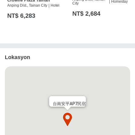
Crowne Plaza Tainan
|
Homestay
City
Anping Dist., Tainan City
|
Hotel
NT$ 2,684
NT$ 6,283
Lokasyon
台南安平AP7民宿