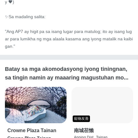
y 🖤)

✨Sa madaling salita:

"Ang AP7 ay higit pa sa isang lugar para matulog; ito ay isang lug
ar para lumikha ng mga alaala kasama ang iyong matalik na kaibi
gan."
Batay sa mga akomodasyong iyong tiningnan,
sa tingin namin ay maaaring magustuhan mo...
寵物友善
Crowne Plaza Tainan
南城荏懶
Anping Dist., Tainan