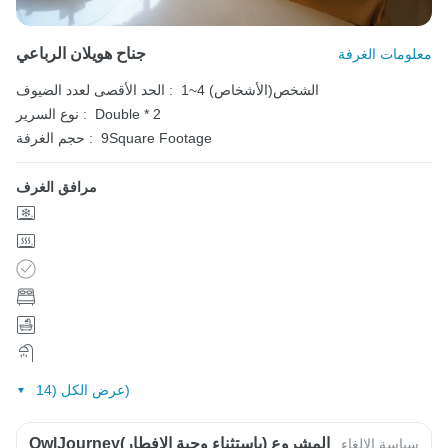
جناح هويلان الرباعي
معلومات الغرفة
1~4 الشخص(الأشخاص)
الحد الأقصى لعدد الضيوف :
Double * 2
نوع السرير :
9Square Footage
حجم الغرفة :
مرافق الغرف
عرض الكل (14)
OwlJourneyالمشروع (باستثناء وجبة الإفطار)
سياسة الإلغاء