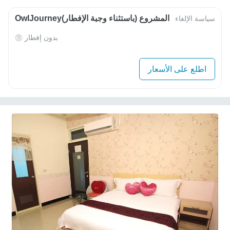
OwlJourneyالمشروع (باستثناء وجبة الإفطار)
سياسة الإلغاء
بدون إفطار
اطلع على الأسعار