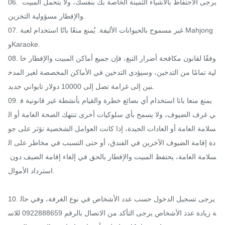
06. يرجى الاحتفاظ بالأشياء الثمينة الخاصة بك بنفسك، ولا يتحمل المبيت 
والإفطار مسؤولية التخزين.

07. غير مسموح بالحيوانات الأليفة. يُمنع منعًا باتًا استخدام لعبة Mahjong 
وKaraoke.

08. وفقًا لقانون مكافحة أضرار التبغ، فإن جميع أماكن المبيت والإفطار خا
لية تمامًا من التدخين، وسيؤدي التدخين في الأماكن المخصصة لغير المدخ
نين إلى غرامة تصل إلى 10000 دولار تايواني جديد.

09. يمنع منعا باتا استخدام أي بضائع خطرة والقيام بأنشطة غير قانونية ف
ي غرف الضيوف، ولا يسمح بأي سلوكيات أخرى تنتهك الصحة العامة أو ال
سلامة العامة أو العادات الجيدة، إذا كانت العوامل الشخصية تؤثر على جو
دة إقامة الضيوف الآخرين في الفندق، أو حتى التسبب في مخاطر على ال
سلامة العامة، يحتفظ المبيت والإفطار بالحق في إلغاء إقامة الضيف دون 
استرداد الأموال.

10. يرجى تسجيل الدخول حسب عدد الأشخاص في نوع الغرفة، وفي حال
ة زيادة عدد الأشخاص يرجى التأكد من الاتصال بالرقم 0922888659 للاس