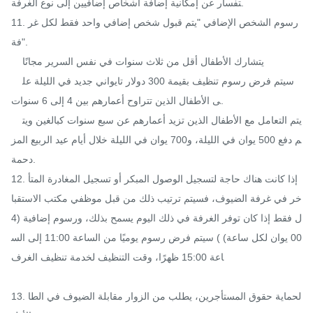
تفسار عن إمكانية إضافة أشخاص إضافيين إلى نوع الغرفة.

11. رسوم الشخص الإضافي "يتم قبول شخص إضافي واحد فقط لكل غر
فة".

    يتشارك الأطفال أقل من ثلاث سنوات في نفس السرير مجانًا

    سيتم فرض رسوم تنظيف بقيمة 300 دولار تايواني جديد في الليلة عل
ى الأطفال الذين تتراوح أعمارهم بين 4 إلى 6 سنوات.

    يتم التعامل مع الأطفال الذين تزيد أعمارهم عن سبع سنوات كبالغين ويت
م دفع 500 يوان في الليلة، و700 يوان في الليلة خلال أيام عيد الربيع المز
دحمة.

12. إذا كانت هناك حاجة لتسجيل الوصول المبكر أو تسجيل المغادرة المتأ
خر في غرفة الضيوف، فسيتم ترتيب ذلك من قبل موظفي مكتب الاستقبا
ل فقط إذا كان توفر الغرفة في ذلك اليوم يسمح بذلك، ورسوم إضافية (4
00 يوان لكل ساعة) ) سيتم فرض رسوم يوميًا من الساعة 11:00 إلى الس
اعة 15:00 ظهرًا، وقت التنظيف لخدمة تنظيف الغرف

13. لحماية حقوق المستأجرين، يطلب من الزوار مقابلة الضيوف في الطا