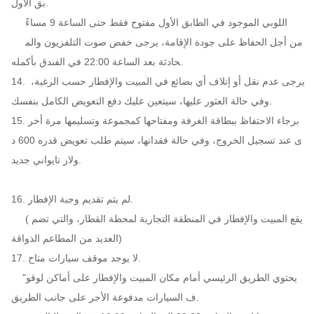
بق الأول.

     اللوبي الموجود في الطابق الأول مفتوح فقط حتى الساعة 9 مساءً

     من أجل الحفاظ على جودة الإقامة، يرجى خفض صوت التلفزيون والم
حادثة بعد الساعة 22:00 في الفندق بأكمله.

14. يرجى عدم نقل أو إتلاف أي بضائع في المبيت والإفطار حسب الرغبة، 
وفي حالة العثور عليها، سيتعين عليك دفع التعويض الكامل بنفسك.

15. برجاء الاحتفاظ ببطاقة الغرفة ومفتاحها كمجموعة وتسليمها مرة أخر
ى عند تسجيل الخروج، وفي حالة فقدانها، سيتم طلب تعويض قدره 600 د
ولار تايواني جديد.

16. لم يتم تقديم وجبة الإفطار.

     (يقع المبيت والإفطار في المنطقة التجارية لمحطة القطار، والتي تضم 
العديد من المطاعم الذواقة)

17. لا يوجد موقف سيارات متاح.

    "يحتوي الطريق الرئيسي أمام مكان المبيت والإفطار على أماكن لوقو
ف السيارات مدفوعة الأجر على جانب الطريق.
