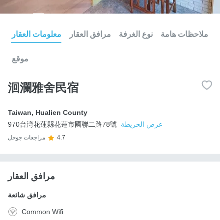
ملاحظات هامة
نوع الغرفة
مرافق العقار
معلومات العقار
موقع
洄瀾雅舍民宿
Taiwan
,
Hualien County
عرض الخريطة
970台湾花蓮縣花蓮市國聯二路78號
4.7
مراجعات جوجل
مرافق العقار
مرافق شائعة
Common Wifi