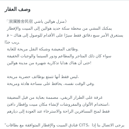
وصف العقار
「洄瀾雅舍民宿 منزل هوالين ياشي》

  يمكنك المشي من محطة سكة حديد هوالين إلى المبيت والإفطار

  يستغرق الأمر سبع دقائق فقط سيرًا على الأقدام للوصول إلى هناك ~ ق
ريب جدًا.

  وظائف المعيشة وشبكة النقل مريحة للغاية.

  سواء كان ذلك المتاجر والمطاعم ودور السينما والوجبات الخفيفة

  حتى أن هناك هدايا تذكارية شهيرة من مدينة هوالين!

  ليس فقط أنها تتمتع بوظائف حضرية مريحة،

  وفي الوقت نفسه، يحافظ على مساحة هادئة ومريحة.

  غرفة على الطراز الريفي، مصممة بعناية من قبل المضيفة

  استخدام الألوان والمفروشات لإنشاء مكان مبيت وإفطار دافئ،

  فقط لمنح المسافرين الراحة والاسترخاء عند العودة إلى ديارهم

"فنادق المبيت والإفطار المتوافقة مع بطاقات CITS، يرجى الاتصال بنا إذا 