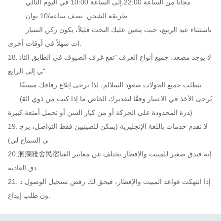
         مجانا من الساعة 22:00 إلى الساعة 10:00 في اليوم التالي

         طريقة الشحن: نصف ساعة/10 يوان.

         باستثناء عيد الربيع، حيث يتعين عليك البحث قليلاً، يكون ركن السيار
ات سهلاً في أوقات أخرى.

18. لا يوجد مصعد، جميع أنواع الغرف "تقع غرف الضيوف في الطابق الثان
ي إلى الرابع"

      تتطلب جميع الجولات صعود السلالم، لذا يرجى إبلاغ رفاقك مسبقًا.

      (يُرجى الأخذ في الاعتبار وفقًا لتقديرك الخاص ما إذا كنت من ذوي الق
درة المحدودة على الحركة أو من كبار السن أو تحمل أمتعة كبيرة)

19. لا نقدم خدمات باللغة الإنجليزية (يمكن للصينيين فقط التواصل، يرج
ى السماح لي)

20.洄瀾雅舍民宿إنه فندق صغير للمبيت والإفطار يختلف عن معايير الفنا
دق العادية.

21. إذا انتهكت قواعد المبيت والإفطار، فيحق لك رفض تسجيل الوصول د
ون طلب إيداع.