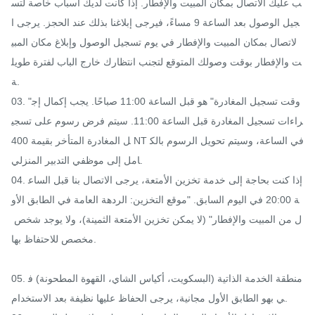
ب عليك الاتصال بمكان المبيت والإفطار. إذا كانت لديك أسباب خاصة لتس
جيل الوصول بعد الساعة 9 مساءً، فيرجى إبلاغنا بذلك عند الحجز. يرجى ا
لاتصال بمكان المبيت والإفطار في يوم تسجيل الوصول وإبلاغ مكان المبي
ت والإفطار بوقت وصولك المتوقع لتجنب انتظارك خارج الباب لفترة طويل
ة.

03. "وقت تسجيل المغادرة" هو قبل الساعة 11:00 صباحًا. يجب إكمال إج
راءات تسجيل المغادرة قبل الساعة 11:00. سيتم فرض رسوم على تسجي
ل المغادرة المتأخر بقيمة 400 NT في الساعة، وسيتم تحويل الرسوم بالك
امل إلى موظفي التدبير المنزلي.

04. إذا كنت بحاجة إلى خدمة تخزين الأمتعة، يرجى الاتصال بنا قبل الساع
ة 20:00 في اليوم السابق. "موقع التخزين: الردهة العامة في الطابق الأو
ل من المبيت والإفطار" (لا يمكن تخزين الأمتعة الثمينة)، ولا يوجد شخص 
مخصص للاحتفاظ بها.

05. منطقة الخدمة الذاتية (البسكويت، أكياس الشاي، القهوة المطحونة) ف
ي بهو الطابق الأول مجانية، يرجى الحفاظ عليها نظيفة بعد الاستخدام.
