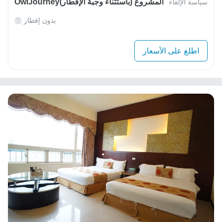
OwlJourneyالمشروع (باستثناء وجبة الإفطار)
سياسة الإلغاء
بدون إفطار
اطلع على الأسعار