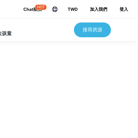
HOT
Chat揪揪
TWD
加入我們
登入
搜尋房源
 位孩童