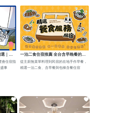
精選｜…
一泊二食住宿推薦 全台含早晚餐的…
博覽會住宿指
從主廚無菜單料理到民宿的在地手作早餐，
期盛事
精選一泊二食、含早餐與包棟含餐住宿