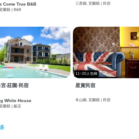
三星鄉, 宜蘭縣
|
民宿
s Come True B&B
 宜蘭縣
|
B&B
11~20人包棟
宮‧莊園·民宿
星賞民宿
冬山鄉, 宜蘭縣
|
民宿
g White House
 宜蘭縣
|
飯店
多