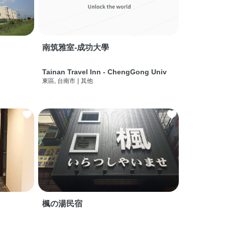
南筑雅室-成功大學
Tainan Travel Inn - ChengGong Univ
東區, 台南市
|
其他
楓の湯民宿