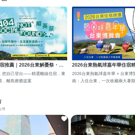
宿推薦｜2026台東解憂祭・…
2026台東熱氣球嘉年華住宿
，把自己登出——精選離線住宿．東
2026台東熱氣球嘉年華 × 台東
境．離島療癒提案
南：入住台東，一次收藏兩大暑
市
台灣