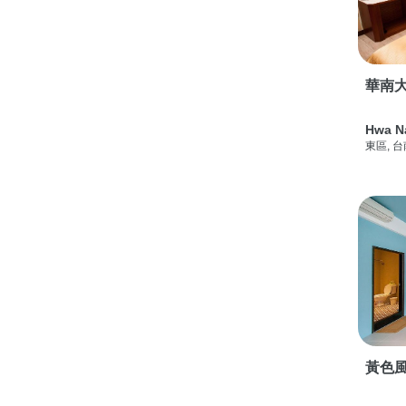
華南
Hwa N
東區, 
黃色