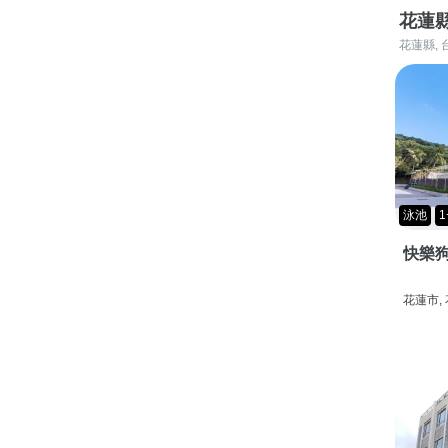
花蓮
花蓮縣, 
泳池
1
快樂狗
花蓮市,