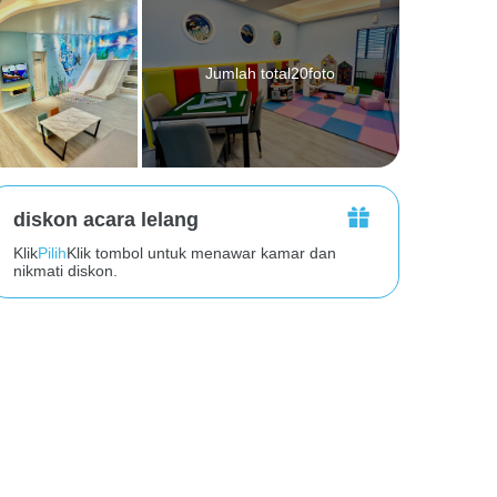
Jumlah total20foto
diskon acara lelang
Klik
Pilih
Klik tombol untuk menawar kamar dan
nikmati diskon.