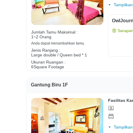
Tampilkan
OwlJourn
Sarapan
Jumlah Tamu Maksimal :
1~2 Orang
Anda dapat menambahkan tamu.
Jenis Ranjang :
Large double / Queen bed * 1
Ukuran Ruangan :
6Square Footage
Gantung Biru 1F
Fasilitas Ka
Tampilkan