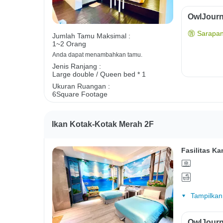
OwlJourn
Sarapan
Jumlah Tamu Maksimal :
1~2 Orang
Anda dapat menambahkan tamu.
Jenis Ranjang :
Large double / Queen bed * 1
Ukuran Ruangan :
6Square Footage
Ikan Kotak-Kotak Merah 2F
Fasilitas Ka
Tampilkan
OwlJourn