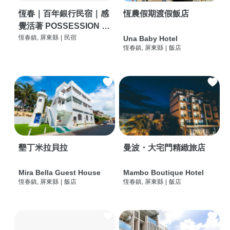
恆春｜百年銀行民宿｜感
恆農假期渡假飯店
覺活著 POSSESSION |
背包客棧 | 恆春必住特色
恆春鎮, 屏東縣
|
民宿
Una Baby Hotel
恆春鎮, 屏東縣
|
飯店
旅店 | HOSTEL |
墾丁米拉貝拉
曼波・大宅門精緻旅店
Mira Bella Guest House
Mambo Boutique Hotel
恆春鎮, 屏東縣
|
飯店
恆春鎮, 屏東縣
|
飯店