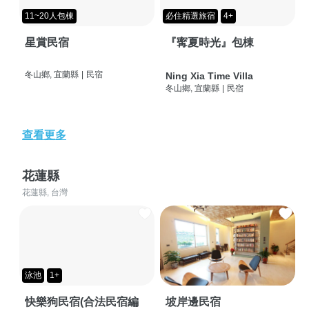
11~20人包棟
必住精選旅宿
4+
星賞民宿
『寗夏時光』包棟
冬山鄉, 宜蘭縣
|
民宿
Ning Xia Time Villa
冬山鄉, 宜蘭縣
|
民宿
查看更多
花蓮縣
花蓮縣, 台灣
泳池
1+
快樂狗民宿(合法民宿編
坡岸邊民宿