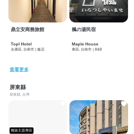
鼎立安商務旅館
楓の湯民宿
Topl Hotel
Maple House
永康區, 台南市
|
飯店
東區, 台南市
|
B&B
查看更多
屏東縣
屏東縣, 台灣
獨旅主題專區