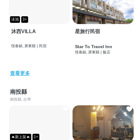
泳池
3+
沐西VILLA
星旅行民宿
恆春鎮, 屏東縣
|
民宿
Star To Travel Inn
恆春鎮, 屏東縣
|
飯店
查看更多
南投縣
南投縣, 台灣
🔥新上架🔥
1+