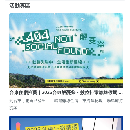
活動專區
台東住宿推薦｜2026台東解憂祭・數位排毒離線假期 …
到台東，把自己登出——精選離線住宿．東海岸秘境．離島療癒
提案