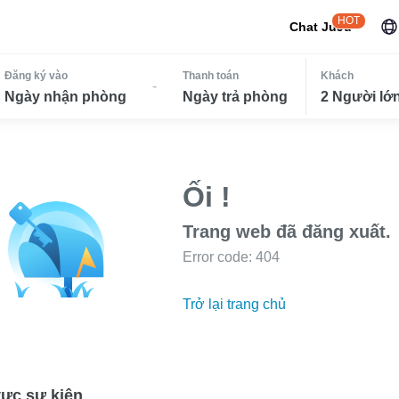
HOT
Chat JuJu
Đăng ký vào
Thanh toán
Khách
-
Ngày nhận phòng
Ngày trả phòng
2 Người lớn
Ối !
Trang web đã đăng xuất.
Error code: 404
Trở lại trang chủ
ực sự kiện