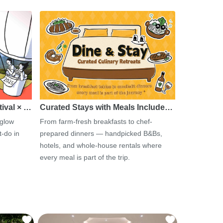
tival × …
Curated Stays with Meals Include…
 glow
From farm-fresh breakfasts to chef-
-do in
prepared dinners — handpicked B&Bs,
hotels, and whole-house rentals where
every meal is part of the trip.