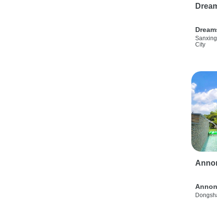
Drea
Dream
Sanxing
City
Anno
Annon
Dongsha