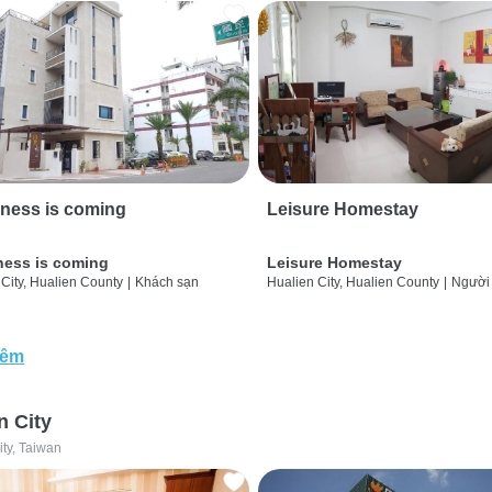
ness is coming
Leisure Homestay
ness is coming
Leisure Homestay
City, Hualien County
|
Khách sạn
Hualien City, Hualien County
|
Người
hêm
n City
ity, Taiwan