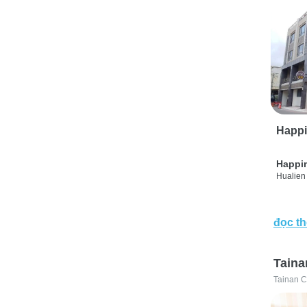
Happi
Happi
Hualien 
đọc t
Taina
Tainan C