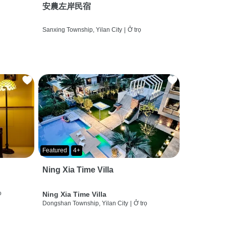
安農左岸民宿
Sanxing Township, Yilan City
|
Ở trọ
Featured
4+
Ning Xia Time Villa
ọ
Ning Xia Time Villa
Dongshan Township, Yilan City
|
Ở trọ