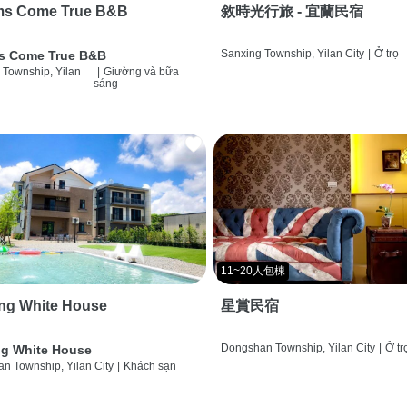
ms Come True B&B
敘時光行旅 - 宜蘭民宿
Sanxing Township, Yilan City
|
Ở trọ
s Come True B&B
 Township, Yilan
|
Giường và bữa
sáng
11~20人包棟
ng White House
星賞民宿
Dongshan Township, Yilan City
|
Ở tr
g White House
n Township, Yilan City
|
Khách sạn