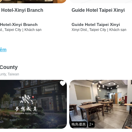
 Hotel-Xinyi Branch
Guide Hotel Taipei Xinyi
Hotel-Xinyi Branch
Guide Hotel Taipei Xinyi
t., Taipei City
|
Khách sạn
Xinyi Dist., Taipei City
|
Khách sạn
hêm
 County
unty, Taiwan
晚鳥優惠
2+