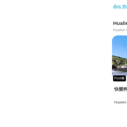
đọc t
Huali
Hualien 
Pool🛟
快樂狗
Hualien 