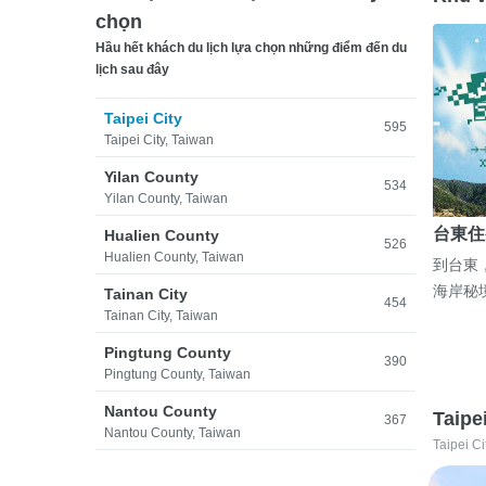
chọn
Hầu hết khách du lịch lựa chọn những điểm đến du
lịch sau đây
Taipei City
595
Taipei City, Taiwan
Yilan County
534
Yilan County, Taiwan
台東住
Hualien County
526
Hualien County, Taiwan
到台東
海岸秘
Tainan City
454
Tainan City, Taiwan
Pingtung County
390
Pingtung County, Taiwan
Nantou County
Taipe
367
Nantou County, Taiwan
Taipei Ci