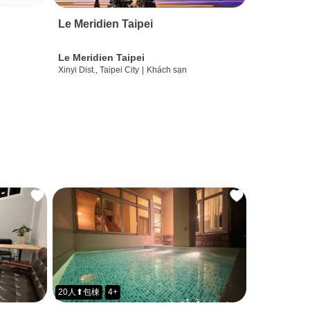
Le Meridien Taipei
Le Meridien Taipei
Xinyi Dist., Taipei City
|
Khách sạn
20人⬆包棟
4+