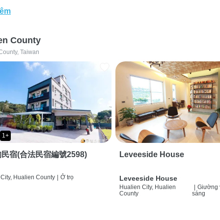
hêm
en County
County, Taiwan
1+
民宿(合法民宿編號2598)
Leveeside House
City, Hualien County
|
Ở trọ
Leveeside House
Hualien City, Hualien
|
Giường 
County
sáng