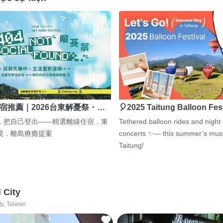
宿推薦｜2026台東解憂祭・…
🎈2025 Taitung Balloon Fes
，把自己登出——精選離線住宿．東
Tethered balloon rides and night
境．離島療癒提案
concerts ✨— this summer’s must
Taitung!
i City
ty, Taiwan