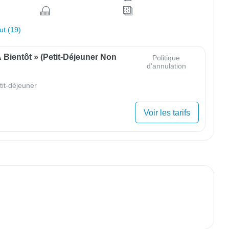
out (19)
À Bientôt » (Petit-Déjeuner Non
Politique
d'annulation
tit-déjeuner
Voir les tarifs