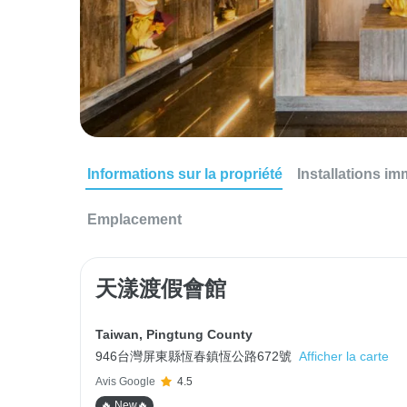
Informations sur la propriété
Installations im
Emplacement
天漾渡假會館
Taiwan
,
Pingtung County
946台灣屏東縣恆春鎮恆公路672號
Afficher la carte
Avis Google
4.5
🔥 New🔥