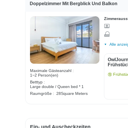
Doppelzimmer Mit Bergblick Und Balkon
Zimmerauss
Alle anzei
OwlJourn
Frühstüc
Maximale Gästeanzahl :
Frühstüc
1~2 Person(en)
Betttyp :
Large double / Queen bed * 1
Raumgröße :
28Square Meters
Ein- und Auscheckzeiten