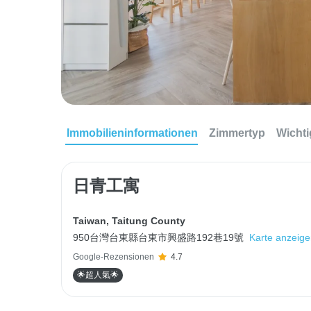
Immobilieninformationen
Zimmertyp
Wichti
日青工寓
Taiwan
,
Taitung County
950台灣台東縣台東市興盛路192巷19號
Karte anzeig
Google-Rezensionen
4.7
🌟超人氣🌟