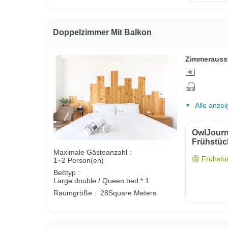
Doppelzimmer Mit Balkon
Zimmerauss
Alle anzei
OwlJourn
Frühstüc
Maximale Gästeanzahl :
Frühstüc
1~2 Person(en)
Betttyp :
Large double / Queen bed * 1
Raumgröße :
28Square Meters