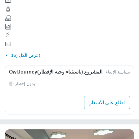
عرض الكل (15)
OwlJourneyالمشروع (باستثناء وجبة الإفطار)
سياسة الإلغاء
بدون إفطار
اطلع على الأسعار