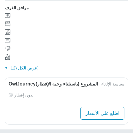
مرافق الغرف
عرض الكل (12)
OwlJourneyالمشروع (باستثناء وجبة الإفطار)
سياسة الإلغاء
بدون إفطار
اطلع على الأسعار