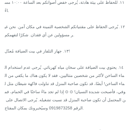
١١. للحفاظ على بيئة هادئة، يُرجى خفض أصواتكم بعد الساعة ١٠:٠٠ مس
اءً.

١٢. يُرجى الحفاظ على مقتنياتكم الشخصية الثمينة في مكان آمن. نحن غي
ر مسؤولين عن أي فقدان. شكرًا لتفهمكم.

١٣. جهاز التلفاز في بيت الضيافة مُعدّل!

١٤. يحتوي بيت الضيافة على سخان مياه كهربائي. يُرجى عدم استخدام ال
ماء الساخن لأكثر من شخصين متتاليين، فقد لا يكون هناك ما يكفي من ال
ماء الساخن! أيضًا، قد تكون صاحبة المنزل قد تناولت فاكهة شيطان مثل ل
وفي، فأصبحت شديدة النسيان! ⊙ ⊙ إذا لم تجد ماءً ساخنًا في الحمام، فم
ن المحتمل أن تكون صاحبة المنزل قد نسيت تشغيله. يُرجى الاتصال على 
الرقم 0919873258 وسيُخبرونك بمكان المفتاح.
