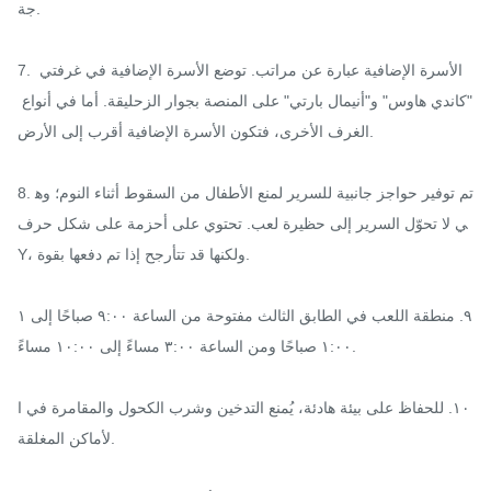
جة.

7. الأسرة الإضافية عبارة عن مراتب. توضع الأسرة الإضافية في غرفتي 
"كاندي هاوس" و"أنيمال بارتي" على المنصة بجوار الزحليقة. أما في أنواع 
الغرف الأخرى، فتكون الأسرة الإضافية أقرب إلى الأرض.

8. تم توفير حواجز جانبية للسرير لمنع الأطفال من السقوط أثناء النوم؛ وه
ي لا تحوّل السرير إلى حظيرة لعب. تحتوي على أحزمة على شكل حرف 
Y، ولكنها قد تتأرجح إذا تم دفعها بقوة.

٩. منطقة اللعب في الطابق الثالث مفتوحة من الساعة ٩:٠٠ صباحًا إلى ١
١:٠٠ صباحًا ومن الساعة ٣:٠٠ مساءً إلى ١٠:٠٠ مساءً.

١٠. للحفاظ على بيئة هادئة، يُمنع التدخين وشرب الكحول والمقامرة في ا
لأماكن المغلقة.
