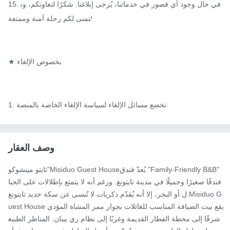
15. في حال وجود أي قصور في خدماتنا، يُرجى إبلاغنا. شكرًا لتعاونكم، ون
تمنى لكم رحلة آمنة وممتعة!

★ بخصوص الإلغاء

1. تخضع مسائل الإلغاء لسياسة الإلغاء الخاصة بالمنصة.
وصف العقار
تايتو مينشوكو"Misiduo Guest Houseيُعدّ فندق "Family-Friendly B&B" 
فندقًا صغيرًا وجميلًا في مدينة تايتونغ. ورغم أنه لا يتمتع بإطلالات على الجبا
ل أو البحر، إلا أنه يُقدّم ذكريات لا تُنسى عن سكة حديد تايتونغ.Misiduo G
uest Houseيقع بيت الضيافة المناسب للعائلات بجوار ممر المشاة المؤدي 
شرقًا إلى محطة القطار القديمة وغربًا إلى نظام ري بينان. المناظر الطبيع