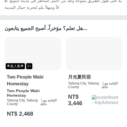
ية على طول الطريق متنوعة وتُعدّ من أجمل المناظر في مدينة تايتونغ. أه
لاً وسهلاً بكم لتجربة جمال المدينة!
هل تعلم؟ مؤخراً، أصبح الجميع يتابعون...
🌟超人氣🌟
1+
Two People Wabi
月光夏民宿
الإقامة مع
|
Taitung City, Taitung
Homestay
عائلة
County
Two People Wabi
Homestay
NT$
الإقامة مع
|
Taitung City, Taitung
3,446
عائلة
County
NT$ 2,468