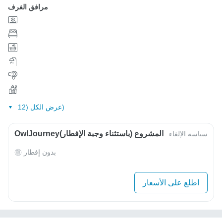
مرافق الغرف
عرض الكل (12)
OwlJourneyالمشروع (باستثناء وجبة الإفطار)
سياسة الإلغاء
بدون إفطار
اطلع على الأسعار