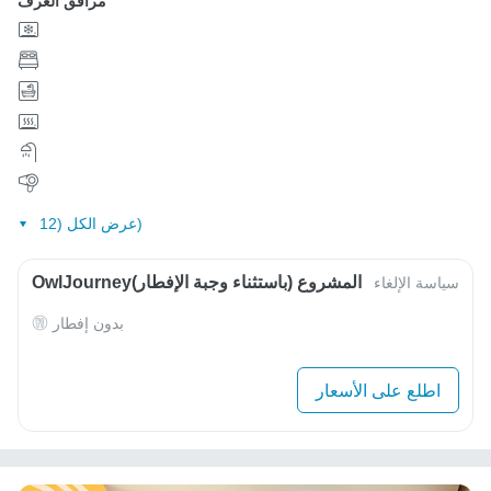
مرافق الغرف
عرض الكل (12)
OwlJourneyالمشروع (باستثناء وجبة الإفطار)
سياسة الإلغاء
بدون إفطار
اطلع على الأسعار