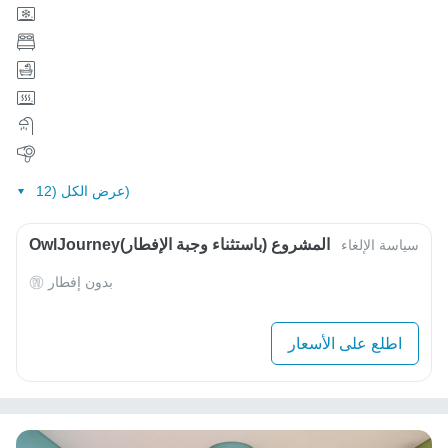
عرض الكل (12)
OwlJourneyالمشروع (باستثناء وجبة الإفطار)
سياسة الإلغاء
بدون إفطار
اطلع على الأسعار