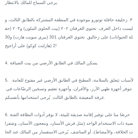
يرجى السماح للمالك بالانتظار.

٣. زحليقة حافلة توتورو موجودة في المنطقة المشتركة بالطابق الثالث، و
ليست داخل الغرف. تحتوي الغرفتان ٢٠٢ (بيت الحلوى الملون) و٢٠٣ (حف
لة الحيوانات) على زحاليق. تحتوي الغرفتان 301 (بيري سويت هارت) و30
2 (هازلنت كوكو) على أراجيح!

4. يسكن المالك في الطابق الأرضي من بيت الضيافة.

5. لأسباب تتعلق بالسلامة، المطبخ في الطابق الأرضي غير مفتوح للعامة. 
تتوفر أجهزة طهي الأرز، والأفران، وأجهزة تعقيم وتسخين الرضّاعات في 
غرفة المعيشة بالطابق الثالث. يُرجى استخدامها بأنفسكم.

6. حرصًا منا على توفير إقامة صديقة للبيئة، لا نوفر أدوات النظافة الشخ
صية ذات الاستخدام الواحد (مثل فرش الأسنان، ومعجون الأسنان، وشفرا
ت الحلاقة، والأمشاط)، أو المناشف. يُرجى الاستفسار من المالك عند الحا