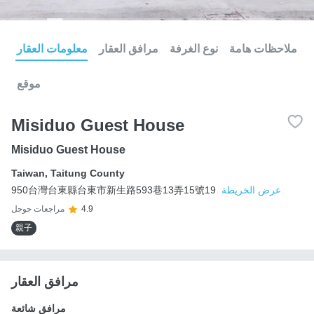
ملاحظات هامة
نوع الغرفة
مرافق العقار
معلومات العقار
موقع
Misiduo Guest House
Misiduo Guest House
Taiwan
,
Taitung County
عرض الخريطة
950台灣台東縣台東市新生路593巷13弄15號19
4.9
مراجعات جوجل
親子
مرافق العقار
مرافق شائعة