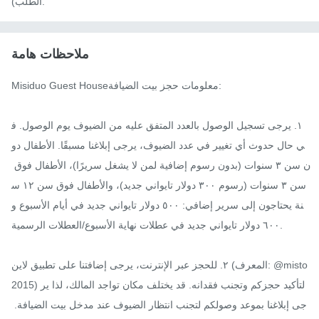
الطلب).
ملاحظات هامة
Misiduo Guest Houseمعلومات حجز بيت الضيافة:

١. يرجى تسجيل الوصول بالعدد المتفق عليه من الضيوف يوم الوصول. ف
ي حال حدوث أي تغيير في عدد الضيوف، يرجى إبلاغنا مسبقًا. الأطفال دو
ن سن ٣ سنوات (بدون رسوم إضافية لمن لا يشغل سريرًا)، الأطفال فوق 
سن ٣ سنوات (رسوم ٣٠٠ دولار تايواني جديد)، والأطفال فوق سن ١٢ س
نة يحتاجون إلى سرير إضافي: ٥٠٠ دولار تايواني جديد في أيام الأسبوع و
٦٠٠ دولار تايواني جديد في عطلات نهاية الأسبوع/العطلات الرسمية.

٢. للحجز عبر الإنترنت، يرجى إضافتنا على تطبيق لاين (المعرف: @misto
2015) لتأكيد حجزكم وتجنب فقدانه. قد يختلف مكان تواجد المالك، لذا ير
جى إبلاغنا بموعد وصولكم لتجنب انتظار الضيوف عند مدخل بيت الضيافة. 