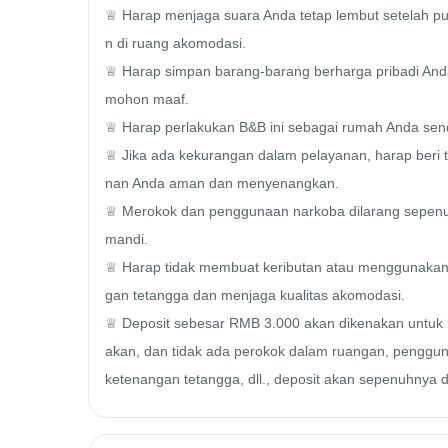
♕ Harap menjaga suara Anda tetap lembut setelah p
n di ruang akomodasi.

♕ Harap simpan barang-barang berharga pribadi Anda 
mohon maaf.

♕ Harap perlakukan B&B ini sebagai rumah Anda send
♕ Jika ada kekurangan dalam pelayanan, harap beri t
nan Anda aman dan menyenangkan.

♕ Merokok dan penggunaan narkoba dilarang sepenuh
mandi.

♕ Harap tidak membuat keributan atau menggunakan 
gan tetangga dan menjaga kualitas akomodasi.

♕ Deposit sebesar RMB 3.000 akan dikenakan untuk l
akan, dan tidak ada perokok dalam ruangan, penggun
ketenangan tetangga, dll., deposit akan sepenuhnya d