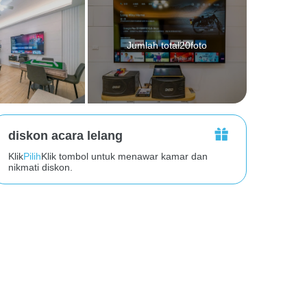
Jumlah total20foto
diskon acara lelang
Klik
Pilih
Klik tombol untuk menawar kamar dan
nikmati diskon.