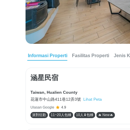
Informasi Properti
Fasilitas Properti
Jenis 
涵星民宿
Taiwan
,
Hualien County
花蓮市中山路411巷12弄3號
Lihat Peta
Ulasan Google
4.9
派對狂歡
11~20人包棟
10人⬇包棟
🔥 New🔥