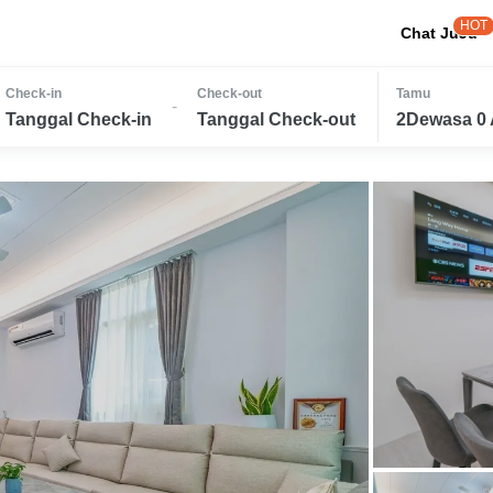
HOT
Chat JuJu
Check-in
Check-out
Tamu
-
Tanggal Check-in
Tanggal Check-out
2Dewasa 0 