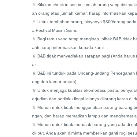
♕ Silakan check in sesuai jumlah orang yang disepak
ah orang atau jumlah kamar, harap informasikan kepa
♕ Untuk tambahan orang, biayanya $500/orang pada ha
a Festival Musim Semi.

♕ Bagi tamu yang tetap menginap, pihak B&B tidak ber
anti harap informasikan kepada kami.

♕ B&B tidak menyediakan sarapan pagi (Anda harus m
ar.

♕ B&B ini tunduk pada Undang-undang Pencegahan Me
ang dan kamar umum)

♕ Untuk menjaga kualitas akomodasi, pesta, penyala
erjudian dan perilaku ilegal lainnya dilarang keras di 
♕ Mohon untuk tidak menggunakan barang-barang ber
ngan, dan harap mematikan lampu dan menghemat air
♕ Mohon untuk tidak merusak barang yang ada di dal
ck out, Anda akan diminta memberikan ganti rugi sesua