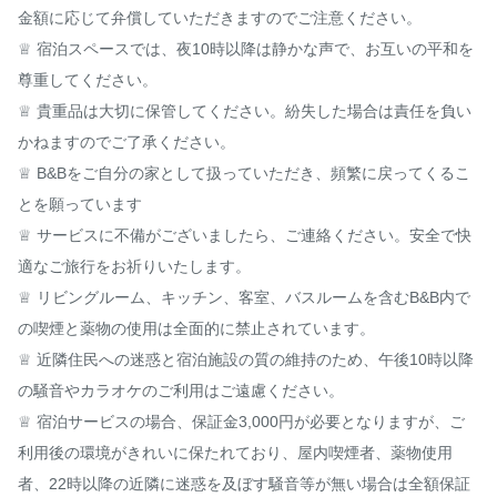
金額に応じて弁償していただきますのでご注意ください。

♕ 宿泊スペースでは、夜10時以降は静かな声で、お互いの平和を
尊重してください。

♕ 貴重品は大切に保管してください。紛失した場合は責任を負い
かねますのでご了承ください。

♕ B&Bをご自分の家として扱っていただき、頻繁に戻ってくるこ
とを願っています

♕ サービスに不備がございましたら、ご連絡ください。安全で快
適なご旅行をお祈りいたします。

♕ リビングルーム、キッチン、客室、バスルームを含むB&B内で
の喫煙と薬物の使用は全面的に禁止されています。

♕ 近隣住民への迷惑と宿泊施設の質の維持のため、午後10時以降
の騒音やカラオケのご利用はご遠慮ください。

♕ 宿泊サービスの場合、保証金3,000円が必要となりますが、ご
利用後の環境がきれいに保たれており、屋内喫煙者、薬物使用
者、22時以降の近隣に迷惑を及ぼす騒音等が無い場合は全額保証