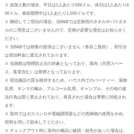
♕ 追加人数の場合、平日は1人あたり500ドル、休日は1人あたり6
00ドル、春節期間中は1人あたり1,000ドルです。

♕ 継続してご宿泊の場合、当B&Bでは交換用のタオルやバスタオ
ルのご用意はございませんので、交換が必要な場合はお知らせく
ださい。

♕ 当B&Bでは朝食の提供はございません（各自ご負担）、割引分
は宿泊料金に還元されております。

♕ 当旅館は喫煙防止法の対象となっており、屋内（共用スペー
ス、客室含む）は禁煙となっております。

♕ 宿泊施設の質を維持するため、ハウス内でのパーティー、薬物
乱用、キンマの噛み、アルコール乱用、ギャンブル、その他の違
法行為は固く禁止されており、発見された場合は警察に対処され
ます。

♕ 室内ではガスコンロや電磁調理器などの危険物の使用をやめ、
照明を消して節水してください。

♕ チェックアウト時に室内の備品に破損・紛失があった場合は、