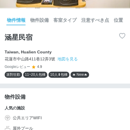
物件情報
物件設備
客室タイプ
注意すべき点
位置
涵星民宿
Taiwan
,
Hualien County
花蓮市中山路411巷12弄3號
地図を見る
Googleレビュー
4.9
派對狂歡
11~20人包棟
10人⬇包棟
🔥 New🔥
物件設備
人気の施設
公共エリアWIFI
屋外プール