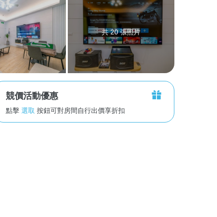
共 20 張照片
競價活動優惠
點擊
選取
按鈕可對房間自行出價享折扣