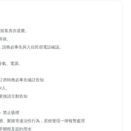
留客房亦退費。

侯。

請務必事先與入住民宿電話確認。

氣、電源。

訂房時務必事先備註告知

/人。

更換請主動告知

）禁止吸煙

酒、聚賭等違法性行為，若經發現一律報警處理

手關燈及節約用水
