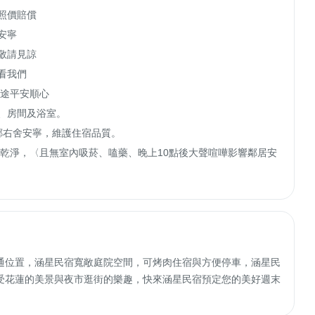
價賠償

寧

請見諒

我們

途平安順心

、房間及浴室。

鄰右舍安寧，維護住宿品質。

理乾淨，〈且無室內吸菸、嗑藥、晚上10點後大聲喧嘩影響鄰居安
通位置，涵星民宿寬敞庭院空間，可烤肉住宿與方便停車，涵星民
受花蓮的美景與夜市逛街的樂趣，快來涵星民宿預定您的美好週末