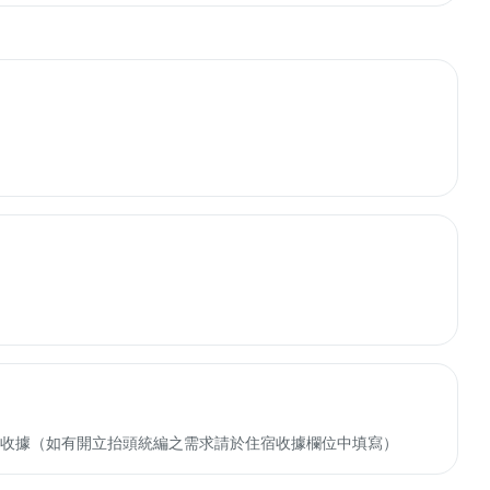
收轉付收據（如有開立抬頭統編之需求請於住宿收據欄位中填寫）