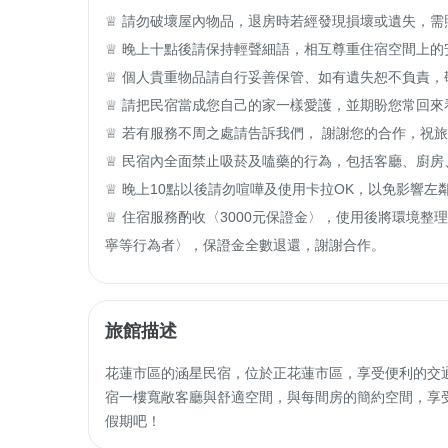
♕ 請勿破壞屋內物品，退房時若經發現損壞或遺失，需照
♕ 晚上十點後請保持輕聲細語，相互尊重住宿空間上的安
♕ 個人貴重物品請自行妥善保管、如有遺失恕不負責，敬
♕ 請把民宿當成您自己的家一樣愛護，並期盼您常回來看
♕ 若有服務不周之處請告訴我們， 謝謝您的合作，祝旅
♕ 民宿內全面禁止吸菸及嗑藥的行為，包括客廳、廚房
♕ 晚上10點以後請勿喧嘩及使用卡拉OK，以免影響左
♕ 住宿服務酌收〈3000元保證金〉，使用後將環境整
寧等行為者〉，保證金全數退還，謝謝合作。
旅館描述
花蓮市區的涵星民宿，位於正花蓮市區，享受便利的交
宿一樓寬敞客廳與舒適空間，與每間房的簡約空間，享
假期吧！