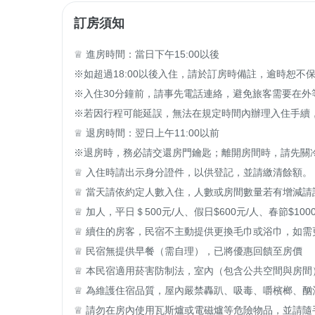
訂房須知
♕ 進房時間：當日下午15:00以後

※如超過18:00以後入住，請於訂房時備註，逾時恕不保
※入住30分鐘前，請事先電話連絡，避免旅客需要在外等
※若因行程可能延誤，無法在規定時間內辦理入住手續，
♕ 退房時間：翌日上午11:00以前

※退房時，務必請交還房門鑰匙；離開房間時，請先關冷
♕ 入住時請出示身分證件，以供登記，並請繳清餘額。

♕ 當天請依約定人數入住，人數或房間數量若有增減請
♕ 加人，平日＄500元/人、假日$600元/人、春節$1000
♕ 續住的房客，民宿不主動提供更換毛巾或浴巾，如需
♕ 民宿無提供早餐（需自理），已將優惠回饋至房價

♕ 本民宿適用菸害防制法，室內（包含公共空間與房間
♕ 為維護住宿品質，屋內嚴禁轟趴、吸毒、嚼檳榔、酗
♕ 請勿在房內使用瓦斯爐或電磁爐等危險物品，並請隨