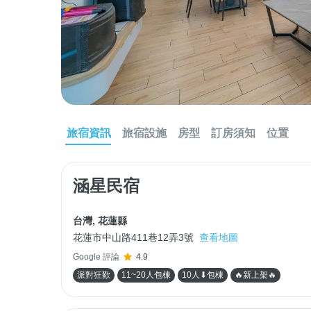
旅宿資訊
旅宿設施
房型
訂房須知
位置
涵星民宿
台灣
,
花蓮縣
花蓮市中山路411巷12弄3號
查看地圖
Google 評論
4.9
派對狂歡
11~20人包棟
10人⬇包棟
🔥新上架🔥