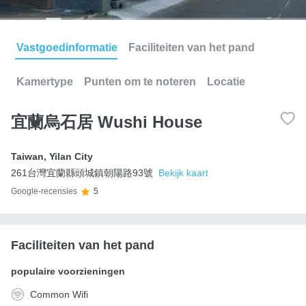
Vastgoedinformatie
Faciliteiten van het pand
Kamertype
Punten om te noteren
Locatie
宜蘭烏石居 Wushi House
Taiwan
,
Yilan City
261台灣宜蘭縣頭城鎮朝陽路93號
Bekijk kaart
Google-recensies
5
Faciliteiten van het pand
populaire voorzieningen
Common Wifi