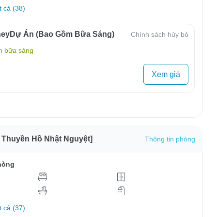
t cả (38)
neyDự Án (Bao Gồm Bữa Sáng)
Chính sách hủy bỏ
m bữa sáng
Xem giá
i Thuyền Hồ Nhật Nguyệt]
Thông tin phòng
hòng
t cả (37)