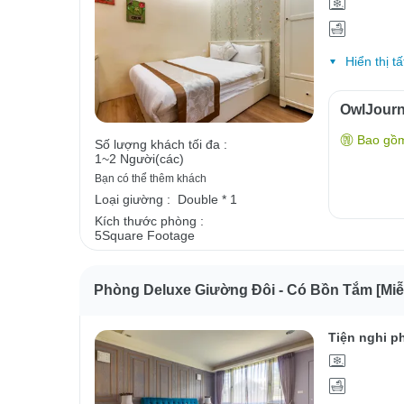
Hiển thị tấ
OwlJour
Bao gồ
Số lượng khách tối đa :
1~2 Người(các)
Bạn có thể thêm khách
Loại giường :
Double * 1
Kích thước phòng :
5Square Footage
Phòng Deluxe Giường Đôi - Có Bồn Tắm [Miễ
Tiện nghi p