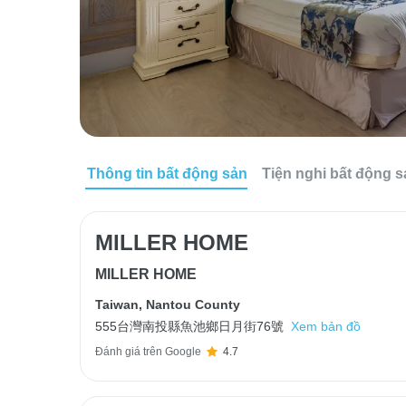
Thông tin bất động sản
Tiện nghi bất động 
MILLER HOME
MILLER HOME
Taiwan
,
Nantou County
555台灣南投縣魚池鄉日月街76號
Xem bản đồ
Đánh giá trên Google
4.7