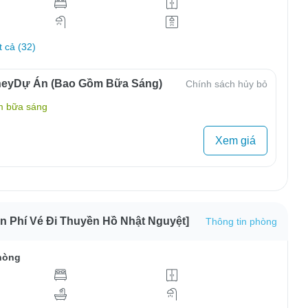
t cả (32)
neyDự Án (Bao Gồm Bữa Sáng)
Chính sách hủy bỏ
m bữa sáng
Xem giá
n Phí Vé Đi Thuyền Hồ Nhật Nguyệt]
Thông tin phòng
hòng