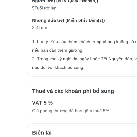
Người lớn) (
NT$ 1,000
/ Đêm(s))
5Tuổi trở lên
Những đứa trẻ) (
Miễn phí
/ Đêm(s))
3-4Tuổi
1. Lưu ý: Yêu cầu thêm khách trong phòng không có n
nếu bạn cần thêm giường.
2. Trong các kỳ nghỉ dài ngày hoặc Tết Nguyên đán, vu
nào đối với khách bổ sung.
Thuế và các khoản phí bổ sung
VAT
5 %
Giá phòng thường đã bao gồm thuế.5%
Biên lai