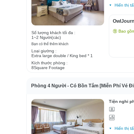
Hiển thị tấ
OwlJour
Bao gồ
Số lượng khách tối đa :
1~2 Người(các)
Bạn có thể thêm khách
Loại giường :
Extra large double / King bed * 1
Kích thước phòng :
8Square Footage
Phòng 4 Người - Có Bồn Tắm [Miễn Phí Vé Đ
Tiện nghi p
Hiển thị tấ