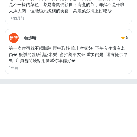
是不一樣的菜色，都是老闆們親自下廚煮的👍，雖然不是什麼
大魚大肉，但能感到純樸的美食，高麗菜炒清脆好吃😋
10個月前
雨步晴
5
第一次住宿就不錯體驗 鬧中取靜 晚上空氣好..下午入住還有老
街❤️ 很讚的體驗謝謝米樂..會推薦朋友來 重要的是..還有提供早
餐..店員會問幾點用餐幫你準備好❤️
1年前