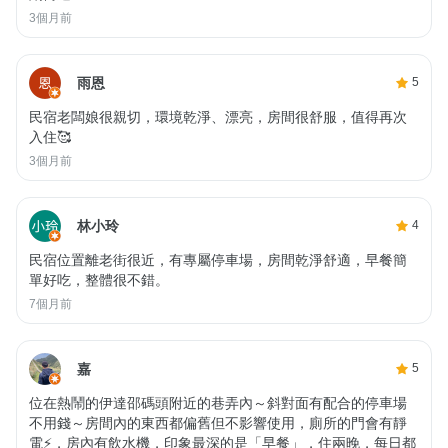
3個月前
雨恩
5
民宿老闆娘很親切，環境乾淨、漂亮，房間很舒服，值得再次
入住🥰
3個月前
林小玲
4
民宿位置離老街很近，有專屬停車場，房間乾淨舒適，早餐簡
單好吃，整體很不錯。
7個月前
嘉
5
位在熱鬧的伊達邵碼頭附近的巷弄內～斜對面有配合的停車場
不用錢～房間內的東西都偏舊但不影響使用，廁所的門會有靜
電⚡️，房內有飲水機，印象最深的是「早餐」，住兩晚，每日都