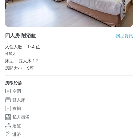
四人房-附浴缸
房型資訊
入住人數 :
1~4 位
可加人
床型 :
雙人床 * 2
房間大小 :
9坪
房型設施
空調
雙人床
衣櫥
私人衛浴
浴缸
淋浴