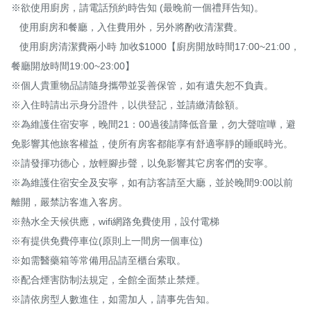
※欲使用廚房，請電話預約時告知 (最晚前一個禮拜告知)。

   使用廚房和餐廳，入住費用外，另外將酌收清潔費。

   使用廚房清潔費兩小時 加收$1000【廚房開放時間17:00~21:00，
餐廳開放時間19:00~23:00】

※個人貴重物品請隨身攜帶並妥善保管，如有遺失恕不負責。

※入住時請出示身分證件，以供登記，並請繳清餘額。

※為維護住宿安寧，晚間21：00過後請降低音量，勿大聲喧嘩，避
免影響其他旅客權益，使所有房客都能享有舒適寧靜的睡眠時光。

※請發揮功德心，放輕腳步聲，以免影響其它房客們的安寧。

※為維護住宿安全及安寧，如有訪客請至大廳，並於晚間9:00以前
離開，嚴禁訪客進入客房。

※熱水全天候供應，wifi網路免費使用，設付電梯

※有提供免費停車位(原則上一間房一個車位)

※如需醫藥箱等常備用品請至櫃台索取。

※配合煙害防制法規定，全館全面禁止禁煙。

※請依房型人數進住，如需加人，請事先告知。
