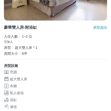
豪華雙人房-附浴缸
房型資訊
入住人數 :
1~2 位
可加人
床型 :
超大雙人床 * 1
房間大小 :
8坪
房型設施
空調
超大雙人床
衣櫥
私人衛浴
浴缸
淋浴