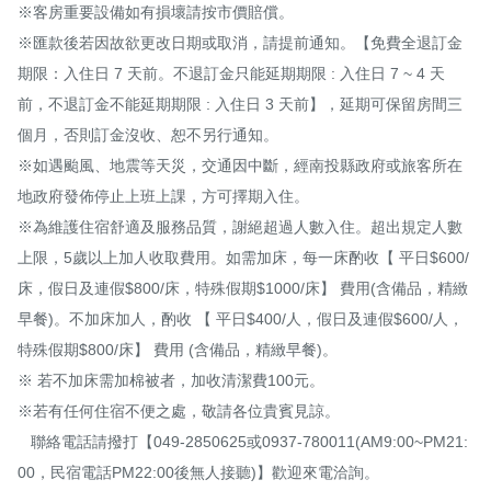
※客房重要設備如有損壞請按市價賠償。

※匯款後若因故欲更改日期或取消，請提前通知。【免費全退訂金
期限：入住日 7 天前。不退訂金只能延期期限 : 入住日 7 ~ 4 天
前，不退訂金不能延期期限 : 入住日 3 天前】，延期可保留房間三
個月，否則訂金沒收、恕不另行通知。

※如遇颱風、地震等天災，交通因中斷，經南投縣政府或旅客所在
地政府發佈停止上班上課，方可擇期入住。

※為維護住宿舒適及服務品質，謝絕超過人數入住。超出規定人數
上限，5歲以上加人收取費用。如需加床，每一床酌收【 平日$600/
床，假日及連假$800/床，特殊假期$1000/床】 費用(含備品，精緻
早餐)。不加床加人，酌收 【 平日$400/人，假日及連假$600/人，
特殊假期$800/床】 費用 (含備品，精緻早餐)。

※ 若不加床需加棉被者，加收清潔費100元。

※若有任何住宿不便之處，敬請各位貴賓見諒。

   聯絡電話請撥打【049-2850625或0937-780011(AM9:00~PM21:
00，民宿電話PM22:00後無人接聽)】歡迎來電洽詢。