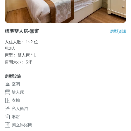
標準雙人房-無窗
房型資訊
入住人數 :
1~2 位
可加人
床型 :
雙人床 * 1
房間大小 :
5坪
房型設施
空調
雙人床
衣櫥
私人衛浴
淋浴
獨立淋浴間