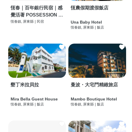
恆春｜百年銀行民宿｜感
恆農假期渡假飯店
覺活著 POSSESSION |
背包客棧 | 恆春必住特色
恆春鎮, 屏東縣
|
民宿
Una Baby Hotel
恆春鎮, 屏東縣
|
飯店
旅店 | HOSTEL |
墾丁米拉貝拉
曼波・大宅門精緻旅店
Mira Bella Guest House
Mambo Boutique Hotel
恆春鎮, 屏東縣
|
飯店
恆春鎮, 屏東縣
|
飯店