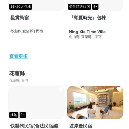
11~20人包棟
必住精選旅宿
4+
星賞民宿
『寗夏時光』包棟
冬山鄉, 宜蘭縣
|
民宿
Ning Xia Time Villa
冬山鄉, 宜蘭縣
|
民宿
查看更多
花蓮縣
花蓮縣, 台灣
泳池
1+
快樂狗民宿(合法民宿編
坡岸邊民宿