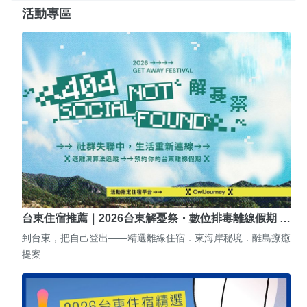
活動專區
台東住宿推薦｜2026台東解憂祭・數位排毒離線假期 …
到台東，把自己登出——精選離線住宿．東海岸秘境．離島療癒
提案