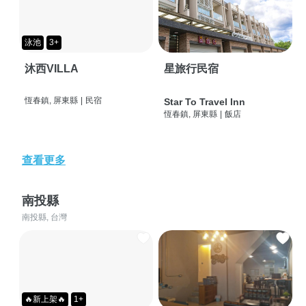
泳池
3+
沐西VILLA
星旅行民宿
恆春鎮, 屏東縣
|
民宿
Star To Travel Inn
恆春鎮, 屏東縣
|
飯店
查看更多
南投縣
南投縣, 台灣
🔥新上架🔥
1+