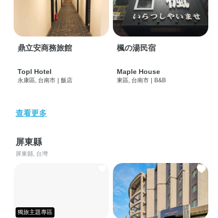
鼎立安商務旅館
楓の湯民宿
Topl Hotel
Maple House
永康區, 台南市
|
飯店
東區, 台南市
|
B&B
查看更多
屏東縣
屏東縣, 台灣
獨旅主題專區