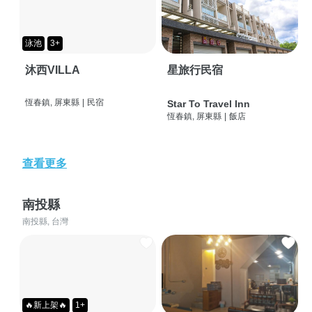
泳池
3+
沐西VILLA
星旅行民宿
恆春鎮, 屏東縣
|
民宿
Star To Travel Inn
恆春鎮, 屏東縣
|
飯店
查看更多
南投縣
南投縣, 台灣
🔥新上架🔥
1+