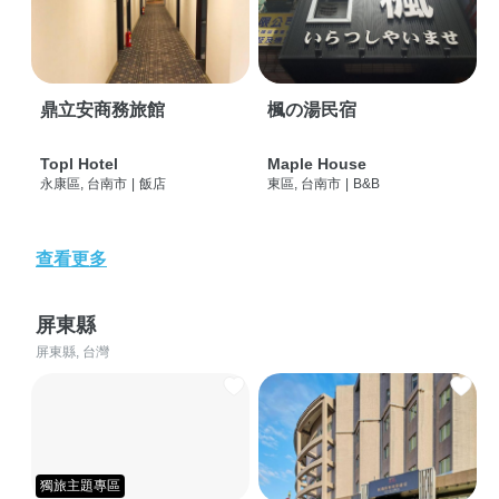
鼎立安商務旅館
楓の湯民宿
Topl Hotel
Maple House
永康區, 台南市
|
飯店
東區, 台南市
|
B&B
查看更多
屏東縣
屏東縣, 台灣
獨旅主題專區