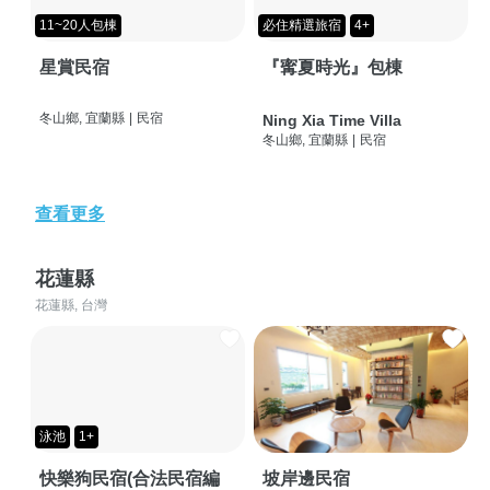
11~20人包棟
必住精選旅宿
4+
星賞民宿
『寗夏時光』包棟
冬山鄉, 宜蘭縣
|
民宿
Ning Xia Time Villa
冬山鄉, 宜蘭縣
|
民宿
查看更多
花蓮縣
花蓮縣, 台灣
泳池
1+
快樂狗民宿(合法民宿編
坡岸邊民宿