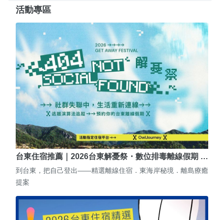
活動專區
台東住宿推薦｜2026台東解憂祭・數位排毒離線假期 …
到台東，把自己登出——精選離線住宿．東海岸秘境．離島療癒
提案