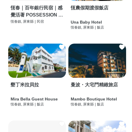
恆春｜百年銀行民宿｜感
恆農假期渡假飯店
覺活著 POSSESSION |
背包客棧 | 恆春必住特色
恆春鎮, 屏東縣
|
民宿
Una Baby Hotel
恆春鎮, 屏東縣
|
飯店
旅店 | HOSTEL |
墾丁米拉貝拉
曼波・大宅門精緻旅店
Mira Bella Guest House
Mambo Boutique Hotel
恆春鎮, 屏東縣
|
飯店
恆春鎮, 屏東縣
|
飯店