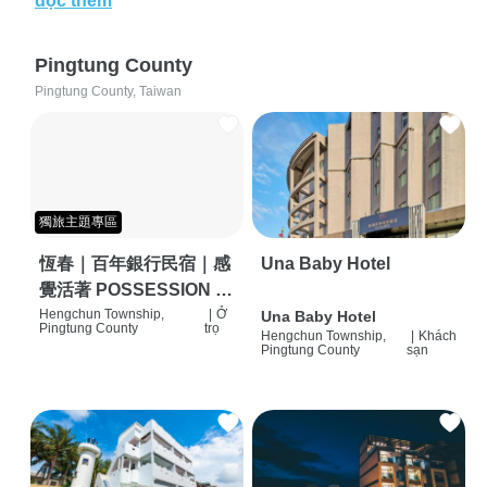
đọc thêm
Pingtung County
Pingtung County, Taiwan
獨旅主題專區
恆春｜百年銀行民宿｜感
Una Baby Hotel
覺活著 POSSESSION |
背包客棧 | 恆春必住特色
Hengchun Township,
|
Ở
Una Baby Hotel
Pingtung County
trọ
Hengchun Township,
|
Khách
旅店 | HOSTEL |
Pingtung County
sạn