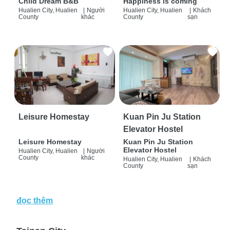
Child Dream B&B
Happiness is coming
Hualien City, Hualien
|
Người
Hualien City, Hualien
|
Khách
County
khác
County
sạn
Leisure Homestay
Kuan Pin Ju Station
Elevator Hostel
Leisure Homestay
Kuan Pin Ju Station
Elevator Hostel
Hualien City, Hualien
|
Người
County
khác
Hualien City, Hualien
|
Khách
County
sạn
đọc thêm