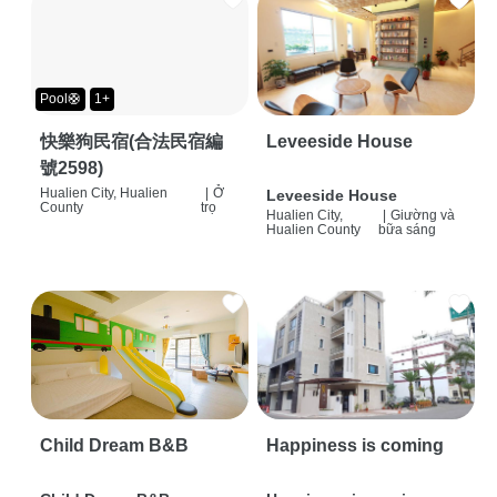
Pool🛟
1+
快樂狗民宿(合法民宿編
Leveeside House
號2598)
Hualien City, Hualien
|
Ở
Leveeside House
County
trọ
Hualien City,
|
Giường và
Hualien County
bữa sáng
Child Dream B&B
Happiness is coming