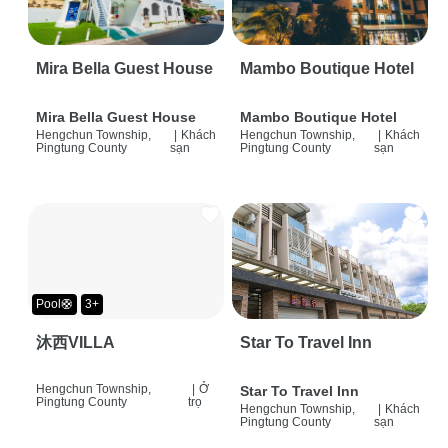
Mira Bella Guest House
Mambo Boutique Hotel
Mira Bella Guest House
Mambo Boutique Hotel
Hengchun Township,
|
Khách
Hengchun Township,
|
Khách
Pingtung County
sạn
Pingtung County
sạn
Pool🛟
3+
沐西VILLA
Star To Travel Inn
Hengchun Township,
|
Ở
Star To Travel Inn
Pingtung County
trọ
Hengchun Township,
|
Khách
Pingtung County
sạn