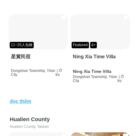
11~20人包棟
Featured
4+
星賞民宿
Ning Xia Time Villa
Dongshan Township, Yilan
|
Ở
Ning Xia Time Villa
City
trọ
Dongshan Township, Yilan
|
Ở
City
trọ
đọc thêm
Hualien County
Hualien County, Taiwan