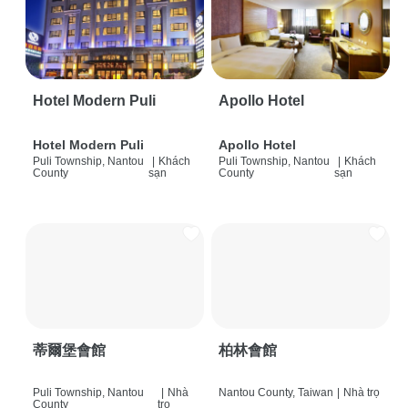
Hotel Modern Puli
Apollo Hotel
Hotel Modern Puli
Apollo Hotel
Puli Township, Nantou
|
Khách
Puli Township, Nantou
|
Khách
County
sạn
County
sạn
蒂爾堡會館
柏林會館
Puli Township, Nantou
|
Nhà
Nantou County, Taiwan
|
Nhà trọ
County
trọ