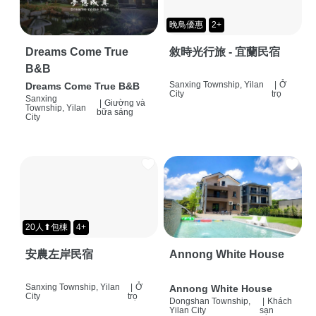
晚鳥優惠
2+
Dreams Come True
敘時光行旅 - 宜蘭民宿
B&B
Sanxing Township, Yilan
|
Ở
Dreams Come True B&B
City
trọ
Sanxing
|
Giường và
Township, Yilan
bữa sáng
City
20人⬆包棟
4+
安農左岸民宿
Annong White House
Sanxing Township, Yilan
|
Ở
Annong White House
City
trọ
Dongshan Township,
|
Khách
Yilan City
sạn