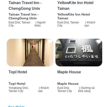
Tainan Travel Inn -
YellowKite Inn Hotel
ChengGong Univ
Tainan
Tainan Travel Inn -
YellowKite Inn Hotel
ChengGong Univ
Tainan
East Dist, Tainan
|
Người
East Dist, Tainan
|
Khách
City
khác
City
sạn
Topl Hotel
Maple House
Topl Hotel
Maple House
Yongkang Dist.,
|
Khách
East Dist,
|
Giường và
Tainan City
sạn
Tainan City
bữa sáng