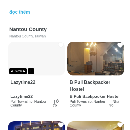
đọc thêm
Nantou County
Nantou County, Taiwan
🔥 New🔥
1+
Lazytime22
B Puli Backpacker
Hostel
Lazytime22
B Puli Backpacker Hostel
Puli Township, Nantou
|
Ở
Puli Township, Nantou
|
Nhà
County
trọ
County
trọ