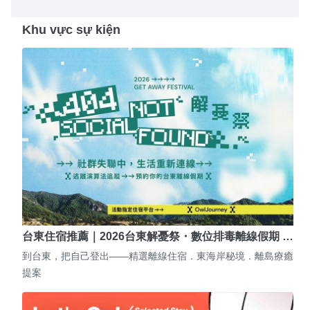
Khu vực sự kiện
台東住宿推薦｜2026台東解憂祭・數位排毒離線假期 …
到台東，把自己登出——精選離線住宿．東海岸秘境．離島療癒
提案