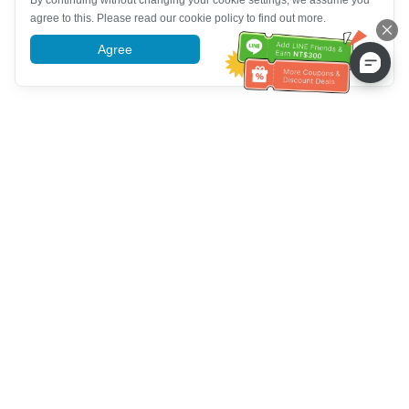
By continuing without changing your cookie settings, we assume you
agree to this. Please read our cookie policy to find out more.
Agree
More information
Hỗ trợ dịch vụ khách hàng
Hãy gọi cho chúng tôi：
+886-2-6610-0183
(Thân thiện với
người cao tuổi)
Số fax：
+886-2-6610-0185
Giờ làm việc：
Các ngày trong tuần 10:00 ~ 18:30