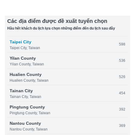
Các địa điểm được đề xuất tuyển chọn
Hầu hết khách du lịch lựa chọn những điểm đến du lịch sau đây
Taipei City
598
Taipei City, Taiwan
Yilan County
536
Yilan County, Taiwan
Hualien County
526
Hualien County, Taiwan
Tainan City
454
Tainan City, Taiwan
Pingtung County
392
Pingtung County, Taiwan
Nantou County
369
Nantou County, Taiwan