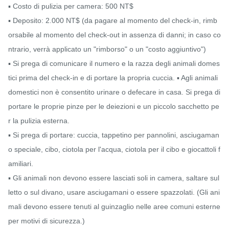
▪️ Costo di pulizia per camera: 500 NT$

▪️ Deposito: 2.000 NT$ (da pagare al momento del check-in, rimb
orsabile al momento del check-out in assenza di danni; in caso co
ntrario, verrà applicato un "rimborso" o un "costo aggiuntivo")

▪️ Si prega di comunicare il numero e la razza degli animali domes
tici prima del check-in e di portare la propria cuccia. ▪️ Agli animali 
domestici non è consentito urinare o defecare in casa. Si prega di 
portare le proprie pinze per le deiezioni e un piccolo sacchetto pe
r la pulizia esterna.

▪️ Si prega di portare: cuccia, tappetino per pannolini, asciugaman
o speciale, cibo, ciotola per l'acqua, ciotola per il cibo e giocattoli f
amiliari.

▪️ Gli animali non devono essere lasciati soli in camera, saltare sul 
letto o sul divano, usare asciugamani o essere spazzolati. (Gli ani
mali devono essere tenuti al guinzaglio nelle aree comuni esterne 
per motivi di sicurezza.)
