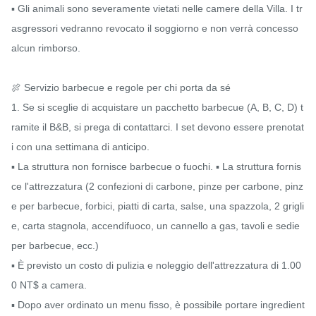
▪️ Gli animali sono severamente vietati nelle camere della Villa. I tr
asgressori vedranno revocato il soggiorno e non verrà concesso 
alcun rimborso.

🍖 Servizio barbecue e regole per chi porta da sé

1. Se si sceglie di acquistare un pacchetto barbecue (A, B, C, D) t
ramite il B&B, si prega di contattarci. I set devono essere prenotat
i con una settimana di anticipo.

▪️ La struttura non fornisce barbecue o fuochi. ▪️ La struttura fornis
ce l'attrezzatura (2 confezioni di carbone, pinze per carbone, pinz
e per barbecue, forbici, piatti di carta, salse, una spazzola, 2 grigli
e, carta stagnola, accendifuoco, un cannello a gas, tavoli e sedie 
per barbecue, ecc.)

▪️ È previsto un costo di pulizia e noleggio dell'attrezzatura di 1.00
0 NT$ a camera.

▪️ Dopo aver ordinato un menu fisso, è possibile portare ingredient