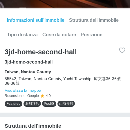
Informazioni sull'immobile
Struttura dell'immobile
Tipo di stanza
Cose da notare
Posizione
3jd-home-second-hall
3jd-home-second-hall
Taiwan
,
Nantou County
55542, Taiwan, Nantou County, Yuchi Township, 琼文巷36-36號
36-36號
Visualizza la mappa
Recensioni di Google
4.9
Featured
派對狂歡
Pool🛟
山海景觀
Struttura dell'immobile