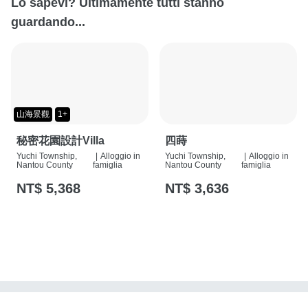
Lo sapevi? Ultimamente tutti stanno
guardando...
山海景觀
1+
秘密花園設計Villa
四蒔
Yuchi Township,
|
Alloggio in
Yuchi Township,
|
Alloggio in
Nantou County
famiglia
Nantou County
famiglia
NT$ 5,368
NT$ 3,636