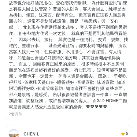
故事也介紹好酒跟用心、交心陪我們暢聊。 為什麼有些民宿 總
是有客人回去找管家？ 普遍的人以為，客人會回去，純粹是因
為折扣、便宜、送東西、配備齊全。 但其實真正讓客人願意再
回去的， 通常不是划算或設備，而是 「熟悉感」與「安心
感」。 尤其現在住宿選擇越來越多， 客人不是找不到新的民宿
住。 但有些地方住過一次之後， 就真的不想再到其他民宿冒險
了。 因為出去玩、旅行， 其實也是一種消耗。 交通、規劃、找
吃的、整理行李…… 甚至光選住宿，都要花時間與精神。 所以
當客人找到一間： 住得舒服、不用擔心、不會踩雷、有人情
味、知道自己會被好好接待的地方時，其實就會開始懶得換
了。 而且， 回頭客真正回來的原因， 很多時候根本不是房間，
而是他在這裡曾經有過好的感受。 有些民宿， 設備可能不是最
新， 空間也不一定最大， 但客人還是會回去。 因為： ·早餐吃
得舒服 ·管家聊天很自在 ·睡得很好 ·音樂喜歡 ·味道喜歡 ·知道
附近哪裡好吃 ·知道管家親切 ·知道這裡不會被打擾 這些東西，
都不是規格，是感受。 所以很多經營者會誤會一件事： 一直增
加設備、調整服務， 或許會增加新的客人。 而3JD HOME二館
就是會讓旅人感受到五星級回家的感覺。💖💖💖💖💖
2個月前
CHEN L
5