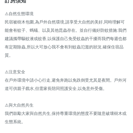
訂房須知
⚠️自然生態環境

民宿被樹木包圍,為戶外自然環境,請享受大自然的美好,同時理解可
能會有蚊子、螞蟻、以及其他昆蟲存在。並自行備好防蚊措施:我們
建議攜帶驅蚊液或蚊香,以保護自己免受蚊蟲的干擾而我們每週也都
有定期除蟲,所以大可放心我不會有到蚊蟲氾濫的狀況,確保住宿品
質。

⚠️注意安全

在戶外環境中請小心行走,避免奔跑以免跌倒受尤其是夜間。戶外河
道可供親子戲水,但需家長陪同照護安全,以免意外受傷。

⚠️與大自然共生

我們鼓勵大家與自然共生,保持尊重環境的態度不要隨意破壞樹木或
生態系統。
