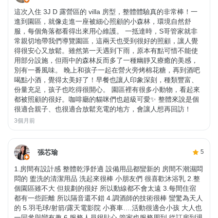
這次入住 3J D 露營區的 villa 房型，整體體驗真的非常棒！一
進到園區，就像走進一座被細心照顧的小森林，環境自然舒
服，每個角落都看得出來用心維護。 一抵達時，S哥管家就非
常親切地帶我們導覽園區，這兩天也受到很好的照顧，讓人覺
得很安心又放鬆。雖然第一天遇到下雨，原本有點可惜不能使
用部分設施，但雨中的森林反而多了一種幽靜又療癒的美感，
別有一番風味。 晚上和孩子一起在營火旁烤棉花糖，再到酒吧
喝點小酒，覺得太美好了！早餐也讓人印象深刻，種類豐富、
份量充足，孩子也吃得很開心。 園區裡有很多小動物，看起來
都被照顧的很好。咖啡廳的貓咪們也超級可愛✨ 整體來說是個
很適合親子、也很適合放鬆充電的地方，會讓人想再回訪！
3個月前
張芯瑜
5
1.房間有設計感 整體乾淨舒適 設備用品都蠻新的 房間不潮濕悶
悶的 盥洗的清潔用品 洗起來很棒 小朋友們 很喜歡沐浴乳 2.整
個園區雖不大 但規劃的很好 所以動線都不會太遠 3.每間住宿
都有一些距離 所以隔音還不錯 4.調酒師的技術很棒 蠻驚為天人
的 5.羽毛球/射箭/露天電影院 小賽車….活動很適合小孩 大人也
一同參與蠻有趣 6.服務人員很貼心 管家也服務周到 從訂房到退