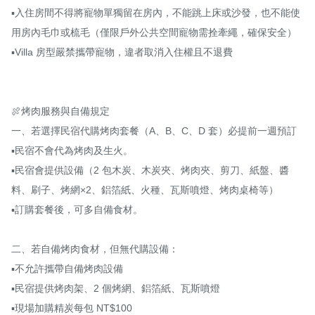
▪️入住房間不得將寵物單獨留在房內，不能跳上床或沙發，也不能使
用房內毛巾或梳毛（僅限戶外公共空間寵物需拴牽繩，確保安全）

▪️Villa 房型嚴禁攜帶寵物，違者取消入住權且不退費

🍖烤肉服務與自備規定

一、若選擇民宿代購烤肉套餐（A、B、C、D 套）必提前一週預訂

▪️民宿不會代為烤肉及生火。

▪️民宿會提供設備（2 包木炭、木炭夾、烤肉夾、剪刀、紙盤、醬
料、刷子、烤網×2、鋁箔紙、火種、瓦斯噴燈、烤肉桌椅等）

▪️訂購套餐後，可多自備食材。

二、若自備烤肉食材，但無代購設備：

▪️不允許攜帶自備烤肉設備

▪️民宿提供烤肉架、2 個烤網、鋁箔紙、瓦斯噴燈

▪️現場加購精炭每包 NT$100
