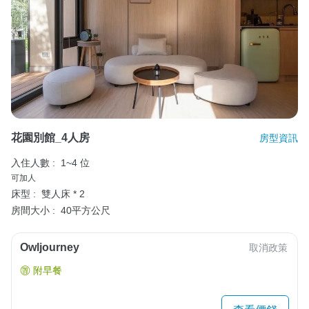
花園別館_4人房
房型資訊
入住人數 :
1~4 位
可加人
床型 :
雙人床 * 2
房間大小 :
40平方公尺
Owljourney
取消政策
附早餐