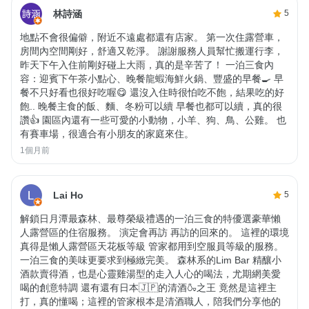
林詩涵
5
地點不會很偏僻，附近不遠處都還有店家。 第一次住露營車，
房間內空間剛好，舒適又乾淨。 謝謝服務人員幫忙搬運行李，
昨天下午入住前剛好碰上大雨，真的是辛苦了！ 一泊三食內
容：迎賓下午茶小點心、晚餐龍蝦海鮮火鍋、豐盛的早餐🍳 早
餐不只好看也很好吃喔😋 還沒入住時很怕吃不飽，結果吃的好
飽.. 晚餐主食的飯、麵、冬粉可以續 早餐也都可以續，真的很
讚👍 園區內還有一些可愛的小動物，小羊、狗、鳥、公雞。 也
有賽車場，很適合有小朋友的家庭來住。
1個月前
Lai Ho
5
解鎖日月潭最森林、最尊榮級禮遇的一泊三食的特優選豪華懶
人露營區的住宿服務。 演定會再訪 再訪的回來的。 這裡的環境
真得是懶人露營區天花板等級 管家都用到空服員等級的服務。
一泊三食的美味更要求到極緻完美。 森林系的Lim Bar 精釀小
酒款賣得酒，也是心靈雞湯型的走入人心的喝法，尤期網美愛
喝的創意特調 還有還有日本🇯🇵的清酒🍶之王 竟然是這裡主
打，真的懂喝；這裡的管家根本是清酒職人，陪我們分享他的