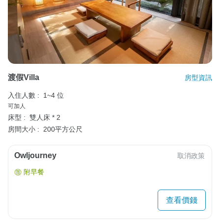
渡假villa
房型資訊
入住人數 :
1~4 位
可加人
床型 :
雙人床 * 2
房間大小 :
200平方公尺
Owljourney
取消政策
附早餐
查看價錢