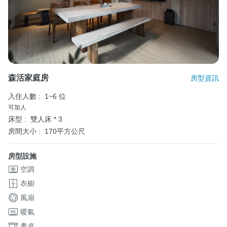
森活家庭房
房型資訊
入住人數 :
1~6 位
可加人
床型 :
雙人床 * 3
房間大小 :
170平方公尺
房型設施
空調
衣櫥
風扇
暖氣
書桌