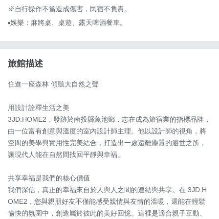
※自行操作不當造成傷害，民宿不負責。

▪️娛樂：麻將桌、桌遊、露天啤酒餐車。
旅館描述
住進一座森林 傾聽大自然之聲

用設計詮釋生活之美

3JD.HOME2，發跡於南投縣魚池鄉，志在成為旅宿業的指標品牌，
由一位富有創意與溫度的室內設計師主理。他以設計師的視角，將
空間的美學與實用性完美結合，打造出一處遠離塵囂的避世之所，
讓現代人能在自然間找回平靜與幸福。 

共享幸福是我們的核心價值

我們深信，真正的幸福來自於人與人之間的連結與共享。在 3JD.H
OME2，您與親朋好友不僅能感受親情與友情的溫暖，還能在輕鬆
愉快的氛圍中，創造屬於彼此的美好回憶。這裡是適合親子互動、