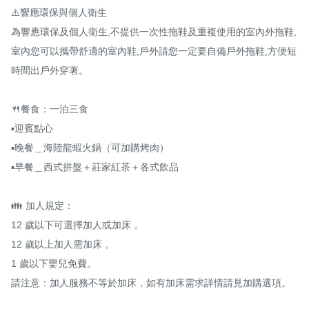
⚠️響應環保與個人衛生

為響應環保及個人衛生,不提供一次性拖鞋及重複使用的室內外拖鞋,
室內您可以攜帶舒適的室內鞋,戶外請您一定要自備戶外拖鞋,方便短
時間出戶外穿著。

🍴餐食：一泊三食

▪️迎賓點心

▪️晚餐＿海陸龍蝦火鍋（可加購烤肉）

▪️早餐＿西式拼盤＋莊家紅茶＋各式飲品

👪 加人規定：

12 歲以下可選擇加人或加床 。

12 歲以上加人需加床 。

1 歲以下嬰兒免費。

請注意：加人服務不等於加床，如有加床需求詳情請見加購選項。
