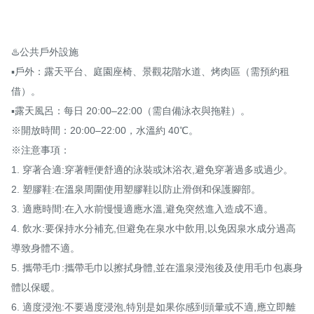
♨️公共戶外設施

▪️戶外：露天平台、庭園座椅、景觀花階水道、烤肉區（需預約租
借）。

▪️露天風呂：每日 20:00–22:00（需自備泳衣與拖鞋）。

※開放時間：20:00–22:00，水溫約 40℃。

※注意事項：

1. 穿著合適:穿著輕便舒適的泳裝或沐浴衣,避免穿著過多或過少。 

2. 塑膠鞋:在溫泉周圍使用塑膠鞋以防止滑倒和保護腳部。 

3. 適應時間:在入水前慢慢適應水溫,避免突然進入造成不適。

4. 飲水:要保持水分補充,但避免在泉水中飲用,以免因泉水成分過高
導致身體不適。 

5. 攜帶毛巾:攜帶毛巾以擦拭身體,並在溫泉浸泡後及使用毛巾包裹身
體以保暖。

6. 適度浸泡:不要過度浸泡,特別是如果你感到頭暈或不適,應立即離