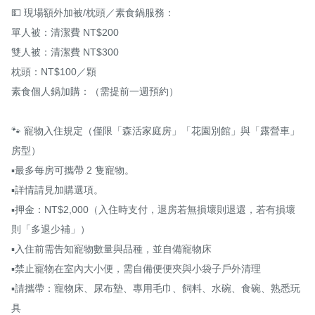
💵 現場額外加被/枕頭／素食鍋服務：

單人被：清潔費 NT$200

雙人被：清潔費 NT$300

枕頭：NT$100／顆

素食個人鍋加購：（需提前一週預約）

🐾 寵物入住規定（僅限「森活家庭房」「花園別館」與「露營車」
房型）

▪️最多每房可攜帶 2 隻寵物。

▪️詳情請見加購選項。

▪️押金：NT$2,000（入住時支付，退房若無損壞則退還，若有損壞
則「多退少補」）

▪️入住前需告知寵物數量與品種，並自備寵物床

▪️禁止寵物在室內大小便，需自備便便夾與小袋子戶外清理

▪️請攜帶：寵物床、尿布墊、專用毛巾、飼料、水碗、食碗、熟悉玩
具
