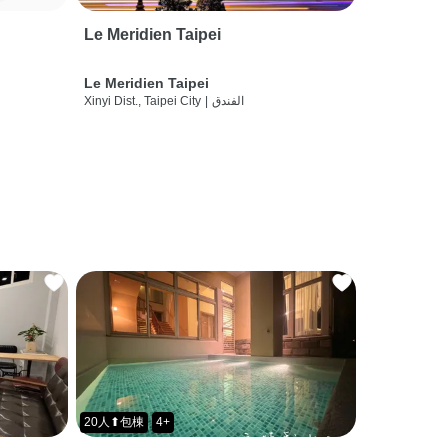
Le Meridien Taipei
Le Meridien Taipei
الفندق
|
Xinyi Dist., Taipei City
20人⬆包棟
4+