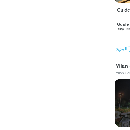
Guide
Guide 
Xinyi Dis
 المزيد
Yilan
Yilan Co