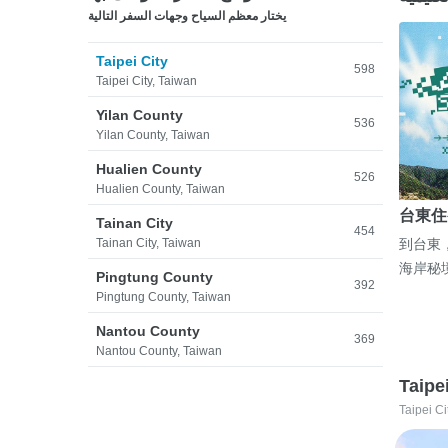
يختار معظم السياح وجهات السفر التالية
Taipei City
598
Taipei City, Taiwan
Yilan County
536
Yilan County, Taiwan
Hualien County
526
Hualien County, Taiwan
台東住
Tainan City
454
Tainan City, Taiwan
到台東
海岸秘
Pingtung County
392
Pingtung County, Taiwan
Nantou County
369
Nantou County, Taiwan
Taipe
Taipei Ci