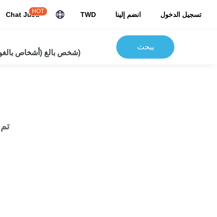
HOT
تسجيل الدخول
انضم إلينا
TWD
Chat JuJu
يبحث
2شخص بالغ (أشخاص بالغون) 0 أطفال)
تم