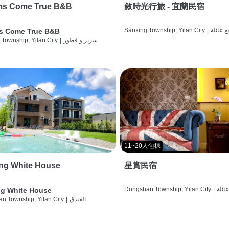
ms Come True B&B
敘時光行旅 - 宜蘭民宿
ع عائلة
|
Sanxing Township, Yilan City
s Come True B&B
سرير و فطور
|
 Township, Yilan City
11~20人包棟
ng White House
星賞民宿
عائلة
|
Dongshan Township, Yilan City
g White House
الفندق
|
n Township, Yilan City