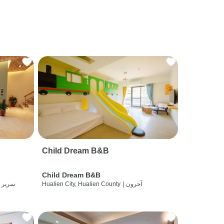
Child Dream B&B
Child Dream B&B
آحرون
|
Hualien City, Hualien County
سرير 