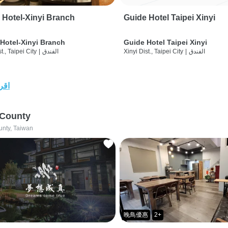
 Hotel-Xinyi Branch
Guide Hotel Taipei Xinyi
Hotel-Xinyi Branch
Guide Hotel Taipei Xinyi
الفندق
|
Xinyi Dist., Taipei City
الفندق
|
t., Taipei City
اقرأ
 County
unty, Taiwan
晚鳥優惠
2+