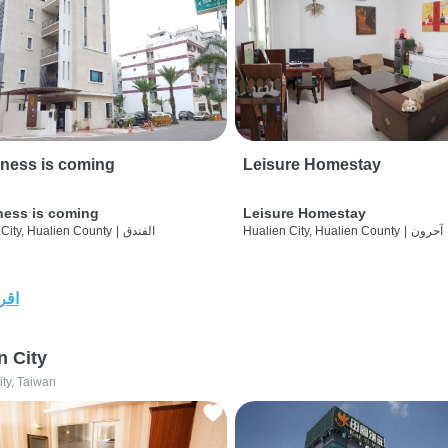
ness is coming
Leisure Homestay
ness is coming
Leisure Homestay
آحرون
|
Hualien City, Hualien County
الفندق
|
City, Hualien County
اقرأ
n City
ity, Taiwan