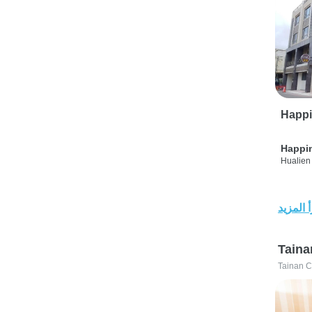
Happi
Happi
Hualien 
 المزيد
Taina
Tainan C