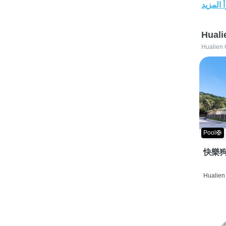
 المزيد
Huali
Hualien 
Pool🛟
快樂狗
Hualien 