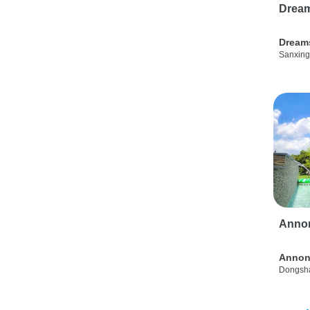
Drea
Dream
Sanxing
Anno
Annon
Dongsha