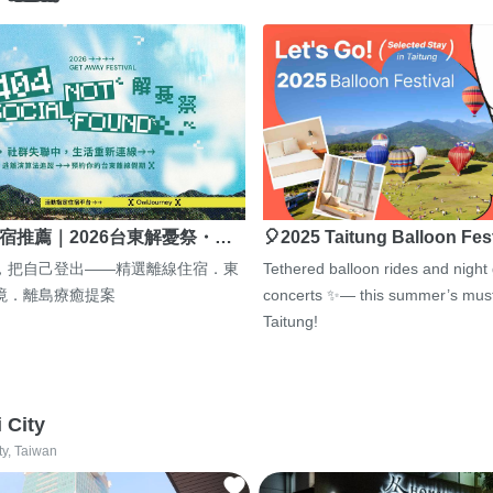
宿推薦｜2026台東解憂祭・…
🎈2025 Taitung Balloon Fes
，把自己登出——精選離線住宿．東
Tethered balloon rides and night
境．離島療癒提案
concerts ✨— this summer’s must
Taitung!
i City
ty, Taiwan