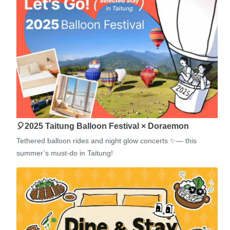
🎈2025 Taitung Balloon Festival × Doraemon
Tethered balloon rides and night glow concerts ✨— this
summer’s must-do in Taitung!