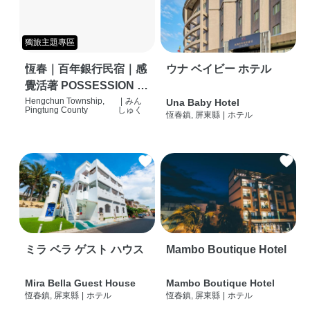
獨旅主題專區
恆春｜百年銀行民宿｜感
ウナ ベイビー ホテル
覺活著 POSSESSION |
背包客棧 | 恆春必住特色
Hengchun Township,
|
みん
Una Baby Hotel
Pingtung County
しゅく
恆春鎮, 屏東縣
|
ホテル
旅店 | HOSTEL |
ミラ ベラ ゲスト ハウス
Mambo Boutique Hotel
Mira Bella Guest House
Mambo Boutique Hotel
恆春鎮, 屏東縣
|
ホテル
恆春鎮, 屏東縣
|
ホテル