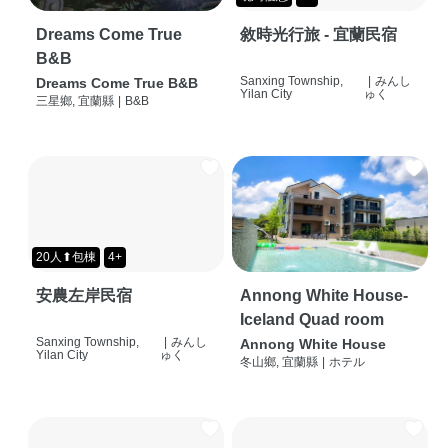
Dreams Come True
敘時光行旅 - 宜蘭民宿
B&B
Sanxing Township,
|
みんし
Dreams Come True B&B
Yilan City
ゅく
三星鄉, 宜蘭縣
|
B&B
20人⬆包棟
4+
安農左岸民宿
Annong White House-
Iceland Quad room
Sanxing Township,
|
みんし
Annong White House
Yilan City
ゅく
冬山鄉, 宜蘭縣
|
ホテル