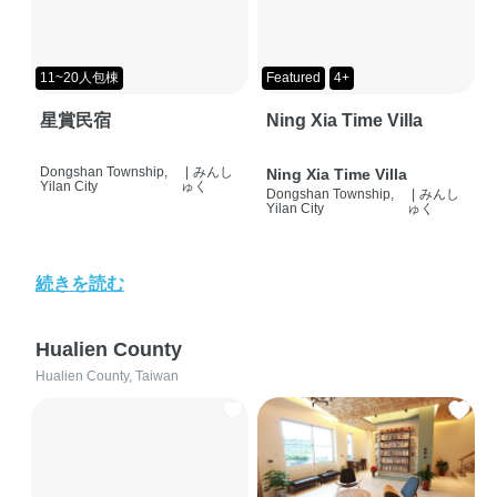
11~20人包棟
Featured
4+
星賞民宿
Ning Xia Time Villa
Dongshan Township,
|
みんし
Ning Xia Time Villa
Yilan City
ゅく
Dongshan Township,
|
みんし
Yilan City
ゅく
続きを読む
Hualien County
Hualien County, Taiwan