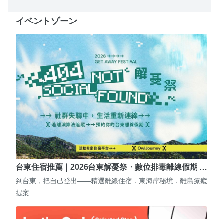
イベントゾーン
台東住宿推薦｜2026台東解憂祭・數位排毒離線假期 …
到台東，把自己登出——精選離線住宿．東海岸秘境．離島療癒
提案