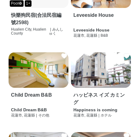
Pool🛟
1+
快樂狗民宿(合法民宿編
Leveeside House
號2598)
Hualien City, Hualien
|
みんし
Leveeside House
County
ゅく
花蓮市, 花蓮縣
|
B&B
Child Dream B&B
ハッピネス イズ カミン
グ
Child Dream B&B
Happiness is coming
花蓮市, 花蓮縣
|
その他
花蓮市, 花蓮縣
|
ホテル