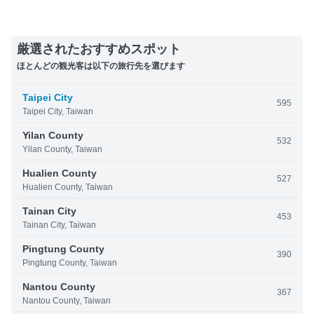
厳選されたおすすめスポット
ほとんどの観光客は以下の旅行先を選びます
Taipei City
595
Taipei City, Taiwan
Yilan County
532
Yilan County, Taiwan
Hualien County
527
Hualien County, Taiwan
Tainan City
453
Tainan City, Taiwan
Pingtung County
390
Pingtung County, Taiwan
Nantou County
367
Nantou County, Taiwan