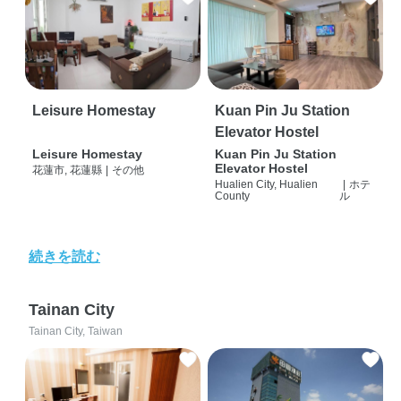
Leisure Homestay
Kuan Pin Ju Station
Elevator Hostel
Leisure Homestay
Kuan Pin Ju Station
Elevator Hostel
花蓮市, 花蓮縣
|
その他
Hualien City, Hualien
|
ホテ
County
ル
続きを読む
Tainan City
Tainan City, Taiwan