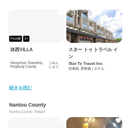
Pool🛟
3+
沐西VILLA
スター トゥ トラベル イ
ン
Hengchun Township,
|
みん
Star To Travel Inn
Pingtung County
しゅく
恆春鎮, 屏東縣
|
ホテル
続きを読む
Nantou County
Nantou County, Taiwan