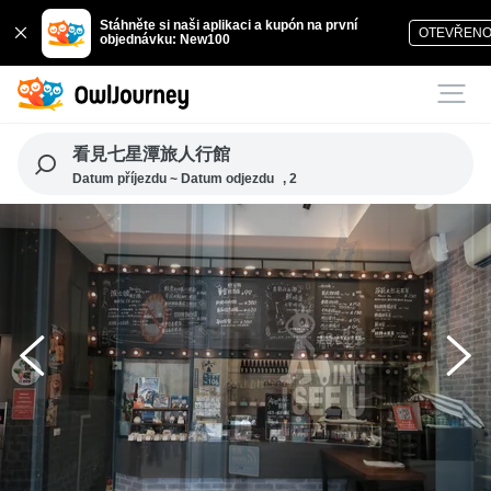
Stáhněte si naši aplikaci a kupón na první
OTEVŘEN
objednávku: New100
看見七星潭旅人行館
Datum příjezdu ~ Datum odjezdu
, 2