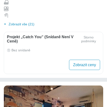
Zobrazit vše (21)
Projekt „Catch You“ (Snídaně Není V
Storno
Ceně)
podmínky
Bez snídaně
Zobrazit ceny