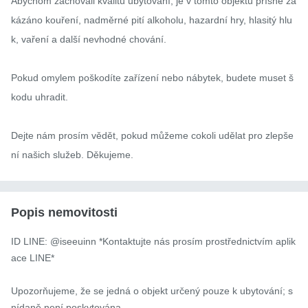
Abychom zachovali kvalitu ubytování, je v tomto objektu přísně za
kázáno kouření, nadměrné pití alkoholu, hazardní hry, hlasitý hlu
k, vaření a další nevhodné chování.

Pokud omylem poškodíte zařízení nebo nábytek, budete muset š
kodu uhradit.

Dejte nám prosím vědět, pokud můžeme cokoli udělat pro zlepše
ní našich služeb. Děkujeme.
Popis nemovitosti
ID LINE: @iseeuinn *Kontaktujte nás prosím prostřednictvím aplik
ace LINE*

Upozorňujeme, že se jedná o objekt určený pouze k ubytování; s
nídaně není poskytována.
