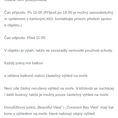
Čas příjezdu: Po 15:00 (Příjezd po 18:00 je možný samoobslužný
m systémem s kartovými klíči; kontaktujte prosím předem správc
e objektu.)

Čas odjezdu: Před 11:00.

V objektu je výtah, takže se zavazadly nemusíte používat schody.

Každý pokoj má balkon

a většina balkonů nabízí částečný výhled na moře.

Není zde žádný nerušený výhled na moře. V blízkosti se nacházej
í další budovy, takže je možný pouze částečný výhled na moře.

Dvoulůžkový pokoj „Beautiful View“ i „Crescent Bay View“ mají bal
kony s výhledem na moře, které nabízejí stejný výhled.
