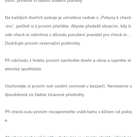
osím, přineste si vlastní toaletní potřeby.

Na každých dveřích pokoje je umístěna cedule s „Pokyny k check
-inu“, pečlivě si ji prosím přečtěte. Abyste předešli situacím, kdy b
ude check-in odmítnut z důvodu porušení pravidel pro check-in… 
Dodržujte prosím rezervační podmínky.

Při odchodu z hotelu prosím zamkněte dveře a okna a vypněte el
ektrické spotřebiče.

Uschovejte si prosím své osobní cennosti v bezpečí. Neneseme o
dpovědnost za žádné ztracené předměty.

Při check-outu prosím nezapomeňte vrátit kartu s klíčem od pokoj
e.
