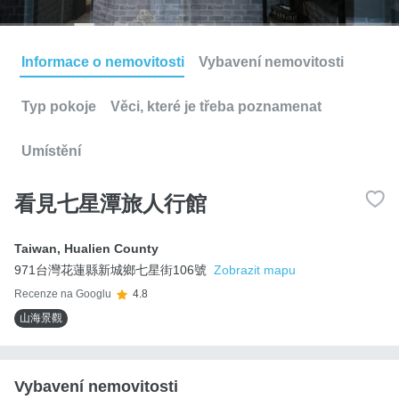
Informace o nemovitosti
Vybavení nemovitosti
Typ pokoje
Věci, které je třeba poznamenat
Umístění
看見七星潭旅人行館
Taiwan
,
Hualien County
971台灣花蓮縣新城鄉七星街106號
Zobrazit mapu
Recenze na Googlu
4.8
山海景觀
Vybavení nemovitosti