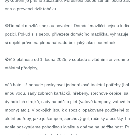
🚭Kouření je přísně zakázáno. Porušitelé budou stíháni podle zák
ona o prevenci rizik tabáku.

🚫Domácí mazlíčci nejsou povoleni. Domácí mazlíčci nejsou k dis
pozici. Pokud si s sebou přivezete domácího mazlíčka, vyhrazuje 
si objekt právo na plnou náhradu bez jakýchkoli podmínek.

🚫※S platností od 1. ledna 2025, v souladu s vládními environme
ntálními předpisy,

náš hotel již nebude poskytovat jednorázové toaletní potřeby (bal
enou vodu, sady zubních kartáčků, hřebeny, sprchové čepice, sa
dy holicích strojků, sady na péči o pleť (vatové tampony, vatové ta
mpony) atd.). V pokojích jsou k dispozici opakovaně použitelné to
aletní potřeby, jako je šampon, sprchový gel, ručníky a osušky. I n
adále poskytujeme pohodlnou kvalitu a dbáme na udržitelnost. Pr