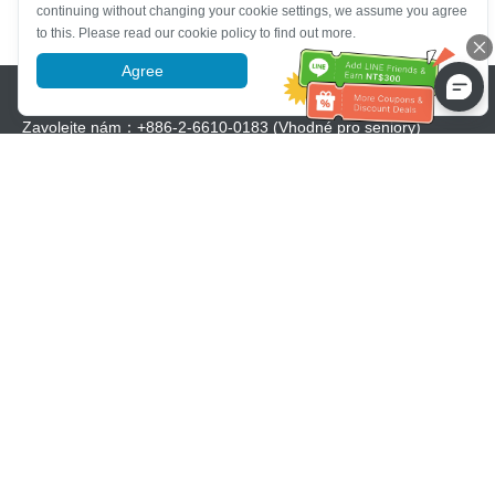
continuing without changing your cookie settings, we assume you agree
to this. Please read our cookie policy to find out more.
Agree
More information
Pomoc se zákaznickým servisem
Zavolejte nám：
+886-2-6610-0183
(Vhodné pro seniory)
Číslo faxu：
+886-2-6610-0185
Úřední hodiny：
Všední dny 10:00 ~ 18:30
Skupina OwlTing
Oficiální webové stránky
Official Website
OwlTing Premium
OwlTing Premium