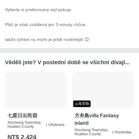
Vyberte si preferovaný styl pokoje.

Pláž je však vzdálená jen 3 minuty chůze,

takže výhled na moře je ještě rozlehlejší 😊
Věděli jste? V poslední době se všichni dívají...
山海景觀
七星日出民宿
方舟島villa Fantasy
Xincheng Township,
island
|
Ubytovna
Hualien County
Xincheng Township,
|
Homestay
Hualien County
NT$ 2,424